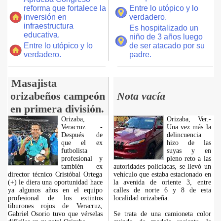
reforma que fortalece la
Entre lo utópico y lo
inversión en
verdadero.
infraestructura
Es hospitalizado un
educativa.
niño de 3 años luego
Entre lo utópico y lo
de ser atacado por su
verdadero.
padre.
Masajista
orizabeños campeón
Nota vacía
en primera división.
Orizaba,
Orizaba, Ver.-
Veracruz. -
Una vez más la
Después de
delincuencia
que el ex
hizo de las
futbolista
suyas y en
profesional y
pleno reto a las
también ex
autoridades policiacas, se llevó un
director técnico Cristóbal Ortega
vehículo que estaba estacionado en
(+) le diera una oportunidad hace
la avenida de oriente 3, entre
ya algunos años en el equipo
calles de norte 6 y 8 de esta
profesional de los extintos
localidad orizabeña.
tiburones rojos de Veracruz,
Gabriel Osorio tuvo que vérselas
Se trata de una camioneta color