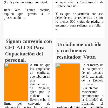
(DIF) y del gobierno municipal.
anunció ayer la Coordinación de
Protección Civil.
Raúl Vera Aguilar, alcalde,
explicó que previo a la
Y es que de acuerdo con esa
presentación
dependencia se requerirán de por
...
lo menos 500 viajes de piedra y
escombro para rellenar esa falla
...
Signan convenio con
Un informe nutrido
CECATI 33 Para
y con buenos
Capacitación del
resultados: Votte.
personal.
A fin de que
En el marco de
los empleados
la inauguración
de confianza
de un techado
que laboran en
de la explanada
este
de la Escuela
ayuntamiento
Primaria
de Nogales,
Cuauhtemoc
ayer por la
Moctezuma
mañana se
perteneciente a
llevó a cabo la
la localidad de
firma del convenio de
Escamela el
colaboración entre la primera
presidente de Ixtaczoquitlán señaló