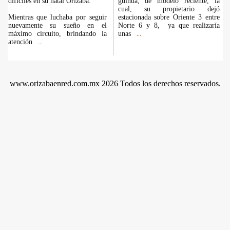
difíciles en su natal Orizaba.
guinda, de modelo reciente, la
cual, su propietario dejó
Mientras que luchaba por seguir
estacionada sobre Oriente 3 entre
nuevamente su sueño en el
Norte 6 y 8, ya que realizaría
máximo circuito, brindando la
unas
...
atención
...
www.orizabaenred.com.mx 2026 Todos los derechos reservados.