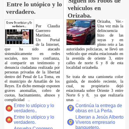
Siguen los robos de
Entre lo utópico y lo
vehículos en
verdadero.
Orizaba.
Orizaba, Ver.-
Por Claudia
Una vez más la
Guerrero
delincuencia
Martínez.
hizo de las
​Un Portal
suyas y en
de la Internet,
pleno reto a las
que ha sido atacado
autoridades policiacas, se llevó un
sistemáticamente en redes
vehículo que estaba estacionado en
sociales, nos tuvo confianza,
la avenida de oriente 3, entre
al compartir un testimonio y
calles de norte 6 y 8 de esta
denuncia ciudadana realizada por
localidad orizabeña.
personas privadas de la libertad
dentro del Penal de La Toma, en
Se trata de una camioneta color
el municipio de Amatlán de los
guinda, de modelo reciente, la
Reyes. En dicho mensaje exponen
cual, su propietario dejó
graves anomalías, cobro de
estacionada sobre Oriente 3 entre
cuotas, hacinamiento, abusos y
Norte 6 y 8, ya que realizaría
complicidad
unas
...
...
Entre lo utópico y lo
Continúa la entrega de
verdadero..
obras en La Perla.
Entre lo utópico y lo
Liberan a Jesús Alberto
verdadero.
Viveros empresario
banquetero.
Aprueba Congreso