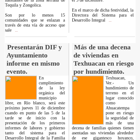
habitantes de la zona serrana de
el 3 de diciembre.
Tequila y Zongolica.
En el marco de dicha festividad, la
Son por lo menos 15
Directora del Sistema para el
comunidades que se enlazan a
Desarrollo Integral
...
través de esta vía de acceso que
sale
...
Presentarán DIF y
Más de una decena
Ayuntamiento
de viviendas en
informe en mismo
Texhuacan en riesgo
evento.
por hundimiento.
En
Texhuacan,
cumplimiento
Ver.- Un
de la ley
hundimiento de
orgánica del
terreno en el
municipio
lugar conocido
libre, en Río blanco, será este
como
próximo jueves 11 de diciembre
Ahuacatempa
cuando en punto de las 5 de la
pone en riesgo
tarde se de inicio con la
la seguridad de
presentación de los primeros
más de una
informes de labores y gobierno
decena de familias quienes tienen
tanto del sistema para el
asentadas sus viviendas alrededor
Desarrollo Integral de la Familia
de ese gigantesco hoyanco,