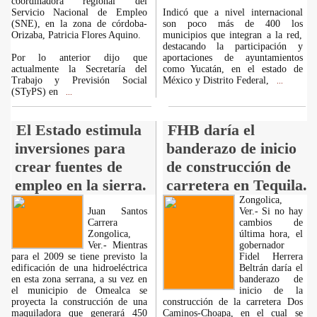
coordinadora regional del
Servicio Nacional de Empleo
Indicó que a nivel internacional
(SNE), en la zona de córdoba-
son poco más de 400 los
Orizaba, Patricia Flores Aquino.
municipios que integran a la red,
destacando la participación y
Por lo anterior dijo que
aportaciones de ayuntamientos
actualmente la Secretaría del
como Yucatán, en el estado de
Trabajo y Previsión Social
México y Distrito Federal,
...
(STyPS) en
...
El Estado estimula
FHB daría el
inversiones para
banderazo de inicio
crear fuentes de
de construcción de
empleo en la sierra.
carretera en Tequila.
Zongolica,
Juan Santos
Ver.- Si no hay
Carrera
cambios de
Zongolica,
última hora, el
Ver.- Mientras
gobernador
para el 2009 se tiene previsto la
Fidel Herrera
edificación de una hidroeléctrica
Beltrán daría el
en esta zona serrana, a su vez en
banderazo de
el municipio de Omealca se
inicio de la
proyecta la construcción de una
construcción de la carretera Dos
maquiladora que generará 450
Caminos-Choapa, en el cual se