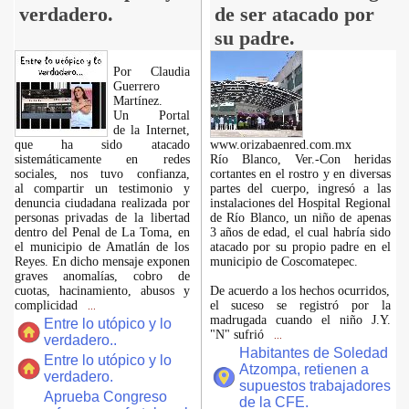
verdadero.
de ser atacado por
su padre.
Por Claudia
Guerrero
Martínez.
​Un Portal
de la Internet,
que ha sido atacado
www.orizabaenred.com.mx
sistemáticamente en redes
Río Blanco, Ver.-Con heridas
sociales, nos tuvo confianza,
cortantes en el rostro y en diversas
al compartir un testimonio y
partes del cuerpo, ingresó a las
denuncia ciudadana realizada por
instalaciones del Hospital Regional
personas privadas de la libertad
de Río Blanco, un niño de apenas
dentro del Penal de La Toma, en
3 años de edad, el cual habría sido
el municipio de Amatlán de los
atacado por su propio padre en el
Reyes. En dicho mensaje exponen
municipio de Coscomatepec.
graves anomalías, cobro de
cuotas, hacinamiento, abusos y
De acuerdo a los hechos ocurridos,
complicidad
el suceso se registró por la
...
madrugada cuando el niño J.Y.
Entre lo utópico y lo
"N" sufrió
...
verdadero..
Habitantes de Soledad
Entre lo utópico y lo
Atzompa, retienen a
verdadero.
supuestos trabajadores
Aprueba Congreso
de la CFE.