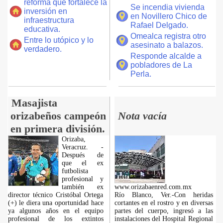
reforma que fortalece la
Se incendia vivienda
inversión en
en Novillero Chico de
infraestructura
Rafael Delgado.
educativa.
Omealca registra otro
Entre lo utópico y lo
asesinato a balazos.
verdadero.
Responde alcalde a
pobladores de La
Perla.
Masajista
orizabeños campeón
Nota vacía
en primera división.
Orizaba,
Veracruz. -
Después de
que el ex
futbolista
profesional y
también ex
www.orizabaenred.com.mx
director técnico Cristóbal Ortega
Río Blanco, Ver.-Con heridas
(+) le diera una oportunidad hace
cortantes en el rostro y en diversas
ya algunos años en el equipo
partes del cuerpo, ingresó a las
profesional de los extintos
instalaciones del Hospital Regional