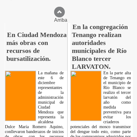
Arriba
En la congregación
En Ciudad Mendoza
Tenango realizan
más obras con
autoridades
recursos de
municipales de Río
bursatilización.
Blanco tercer
LARVATON.
La mañana de
En la parte alta
este 6 de
de Tenango en
diciembre
el municipio de
representantes
Río Blanco se
de la
realizo el tercer
administración
larvatón del
municipal de
año como
Ciudad
medida
Mendoza que
preventiva para
representa la
evitar los
alcaldesa
criaderos
Dulce María Romero Aquino,
potenciales del mosco transmisor
conllevaron banderazos de inicios
del dengue todo esto, como parte
de obras, con los recursos
de los compromisos adquiridos por