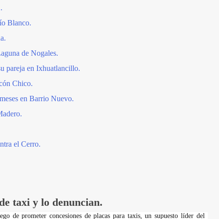
.
ío Blanco.
a.
Laguna de Nogales.
 pareja en Ixhuatlancillo.
cón Chico.
s meses en Barrio Nuevo.
Madero.
tra el Cerro.
e taxi y lo denuncian.
ego de prometer concesiones de placas para taxis, un supuesto líder del