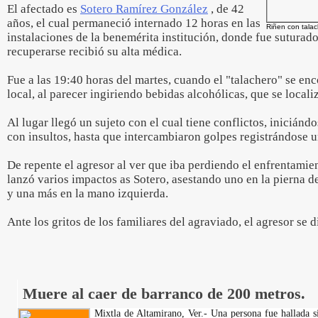
El afectado es
Sotero Ramírez González
, de 42
años, el cual permaneció internado 12 horas en las
Riñen con talac
instalaciones de la benemérita institución, donde fue suturado 
recuperarse recibió su alta médica.
Fue a las 19:40 horas del martes, cuando el "talachero" se enc
local, al parecer ingiriendo bebidas alcohólicas, que se loca
Al lugar llegó un sujeto con el cual tiene conflictos, iniciánd
con insultos, hasta que intercambiaron golpes registrándose un
De repente el agresor al ver que iba perdiendo el enfrentamie
lanzó varios impactos as Sotero, asestando uno en la pierna der
y una más en la mano izquierda.
Ante los gritos de los familiares del agraviado, el agresor se d
Muere al caer de barranco de 200 metros.
Mixtla de Altamirano, Ver.- Una persona fue hallada s