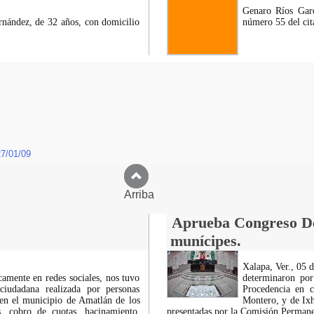
Genaro Ríos Garc
rnández, de 32 años, con domicilio
número 55 del cit
27/01/09
Arriba
Aprueba Congreso Dec
munícipes.
Xalapa, Ver., 05 
icamente en redes sociales, nos tuvo
determinaron por
ciudadana realizada por personas
Procedencia en c
 en el municipio de Amatlán de los
Montero, y de Ixh
 cobro de cuotas, hacinamiento,
presentadas por la Comisión Permanen