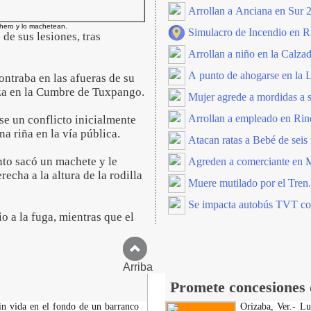
Arrollan a Anciana en Sur 2
hero y lo machetean.
Simulacro de Incendio en R
de sus lesiones, tras
Arrollan a niño en la Calzad
A punto de ahogarse en la 
ontraba en las afueras de su
liza en la Cumbre de Tuxpango.
Mujer agrede a mordidas a su
Arrollan a empleado en Rin
ose un conflicto inicialmente
a riña en la vía pública.
Atacan ratas a Bebé de sei
nto sacó un machete y le
Agreden a comerciante en 
echa a la altura de la rodilla
Muere mutilado por el Tren.
Se impacta autobús TVT con
io a la fuga, mientras que el
Arriba
Promete concesiones d
in vida en el fondo de un barranco
Orizaba, Ver.- Lu