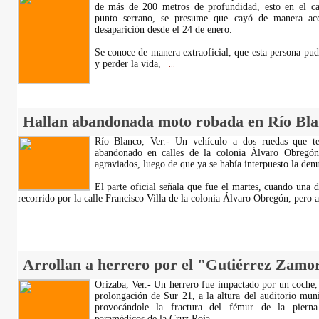
de más de 200 metros de profundidad, esto en el ca
punto serrano, se presume que cayó de manera acci
desaparición desde el 24 de enero.
Se conoce de manera extraoficial, que esta persona pu
y perder la vida,
...
Hallan abandonada moto robada en Río Bla
Río Blanco, Ver.- Un vehículo a dos ruedas que te
abandonado en calles de la colonia Álvaro Obregón
agraviados, luego de que ya se había interpuesto la den
El parte oficial señala que fue el martes, cuando una d
recorrido por la calle Francisco Villa de la colonia Álvaro Obregón, pero 
Arrollan a herrero por el "Gutiérrez Zamo
Orizaba, Ver.- Un herrero fue impactado por un coche, 
prolongación de Sur 21, a la altura del auditorio mu
provocándole la fractura del fémur de la pierna
paramédicos de la Cruz Roja.