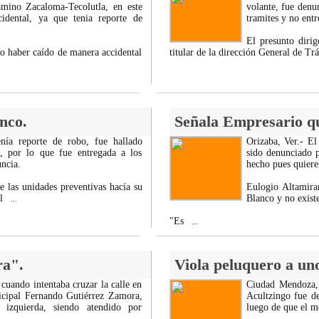
mino Zacaloma-Tecolutla, en este
volante, fue denu
dental, ya que tenia reporte de
tramites y no entr
El presunto diri
do haber caído de manera accidental
titular de la dirección General de Trá
nco.
Señala Empresario qu
nía reporte de robo, fue hallado
Orizaba, Ver.- El
, por lo que fue entregada a los
sido denunciado p
uncia.
hecho pues quieren
e las unidades preventivas hacía su
Eulogio Altamira
al
Blanco y no existe
...
"Es
...
ra".
Viola peluquero a un
cuando intentaba cruzar la calle en
Ciudad Mendoza, 
nicipal Fernando Gutiérrez Zamora,
Acultzingo fue de
 izquierda, siendo atendido por
luego de que el m