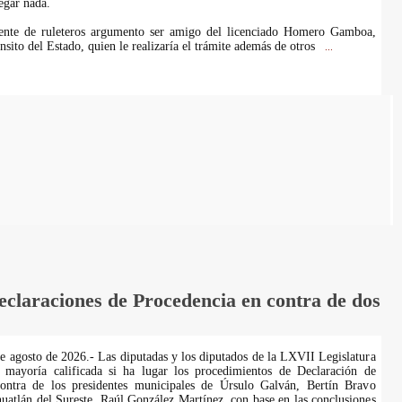
egar nada.
gente de ruleteros argumento ser amigo del licenciado Homero Gamboa,
nsito del Estado, quien le realizaría el trámite además de otros
...
laraciones de Procedencia en contra de dos
de agosto de 2026.- Las diputadas y los diputados de la LXVII Legislatura
 mayoría calificada si ha lugar los procedimientos de Declaración de
ontra de los presidentes municipales de Úrsulo Galván, Bertín Bravo
uatlán del Sureste, Raúl González Martínez, con base en las conclusiones