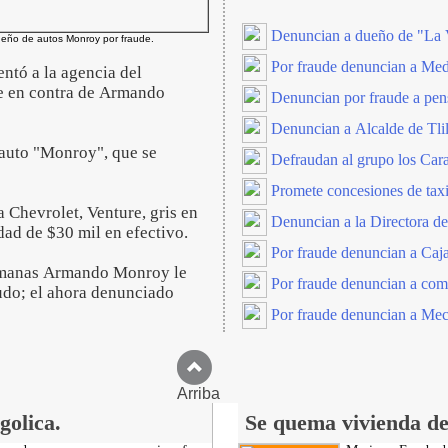
Denuncian a dueño de "La V
eño de autos Monroy por fraude.
Por fraude denuncian a Med
entó a la agencia del
de en contra de Armando
Denuncian por fraude a p
Denuncian a Alcalde de Tlil
e auto "Monroy", que se
Defraudan al grupo los Cara
Promete concesiones de taxi
 Chevrolet, Venture, gris en
Denuncian a la Directora d
dad de $30 mil en efectivo.
Por fraude denuncian a Caj
 semanas Armando Monroy le
Por fraude denuncian a com
eudo; el ahora denunciado
Por fraude denuncian a Mecá
Arriba
golica.
Se quema vivienda de