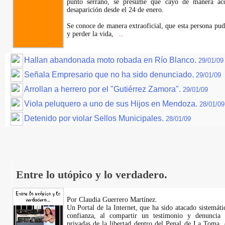
punto serrano, se presume que cayó de manera acci
desaparición desde el 24 de enero.
Se conoce de manera extraoficial, que esta persona pu
y perder la vida,
...
Hallan abandonada moto robada en Río Blanco.
29/01/09
Señala Empresario que no ha sido denunciado.
29/01/09
Arrollan a herrero por el "Gutiérrez Zamora".
29/01/09
Viola peluquero a uno de sus Hijos en Mendoza.
28/01/09
Detenido por violar Sellos Municipales.
28/01/09
Entre lo utópico y lo verdadero.
Por Claudia Guerrero Martínez.
​Un Portal de la Internet, que ha sido atacado sistemát
confianza, al compartir un testimonio y denuncia 
privadas de la libertad dentro del Penal de La Toma,