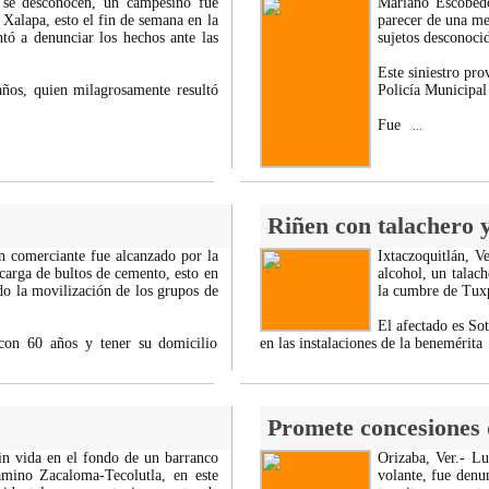
 se desconocen, un campesino fue
Mariano Escobedo
Xalapa, esto el fin de semana en la
parecer de una me
tó a denunciar los hechos ante las
sujetos desconocid
Este siniestro pr
ños, quien milagrosamente resultó
Policía Municipal
Fue
...
Riñen con talachero 
un comerciante fue alcanzado por la
Ixtaczoquitlán, V
scarga de bultos de cemento, esto en
alcohol, un talach
do la movilización de los grupos de
la cumbre de Tuxp
El afectado es So
con 60 años y tener su domicilio
en las instalaciones de la benemérita
Promete concesiones d
in vida en el fondo de un barranco
Orizaba, Ver.- Lu
mino Zacaloma-Tecolutla, en este
volante, fue denu