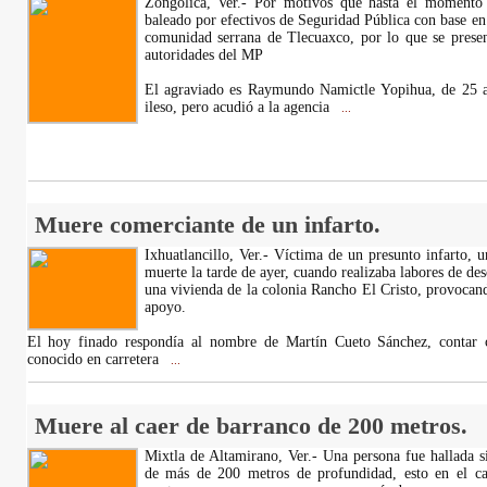
Zongolica, Ver.- Por motivos que hasta el momento
baleado por efectivos de Seguridad Pública con base en 
comunidad serrana de Tlecuaxco, por lo que se presen
autoridades del MP
El agraviado es Raymundo Namictle Yopihua, de 25 a
ileso, pero acudió a la agencia
...
Muere comerciante de un infarto.
Ixhuatlancillo, Ver.- Víctima de un presunto infarto, 
muerte la tarde de ayer, cuando realizaba labores de de
una vivienda de la colonia Rancho El Cristo, provocan
apoyo.
El hoy finado respondía al nombre de Martín Cueto Sánchez, contar 
conocido en carretera
...
Muere al caer de barranco de 200 metros.
Mixtla de Altamirano, Ver.- Una persona fue hallada s
de más de 200 metros de profundidad, esto en el ca