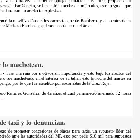
, Ver.- Una vivienda del complejo habitacional Palmira, propiedad al
sera del bar Cancún, se incendió la noche del miércoles, esto luego de que
os lanzaran un artefacto explosivo.
ovocó la movilización de dos carros tanque de Bomberos y elementos de la
 de Mariano Escobedo, quienes acordonaron el área.
y lo machetean.
er.- Tras una riña por motivos sin importancia y esto bajo los efectos del
ero fue macheteado en el interior de su taller, esto la noche del martes en
ango, por lo que fue atendido por socorristas de la Cruz Roja.
tero Ramírez González, de 42 años, el cual permaneció internado 12 horas
...
e taxi y lo denuncian.
ego de prometer concesiones de placas para taxis, un supuesto líder del
nciado ante las autoridades del MP, esto por pedir $10 mil para supuestos