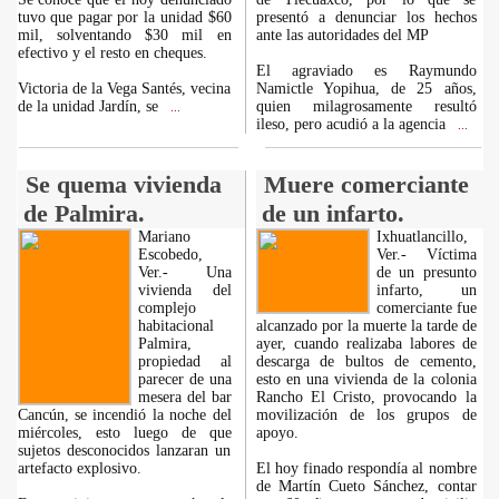
tuvo que pagar por la unidad $60
presentó a denunciar los hechos
mil, solventando $30 mil en
ante las autoridades del MP
efectivo y el resto en cheques.
El agraviado es Raymundo
Victoria de la Vega Santés, vecina
Namictle Yopihua, de 25 años,
de la unidad Jardín, se
quien milagrosamente resultó
...
ileso, pero acudió a la agencia
...
Se quema vivienda
Muere comerciante
de Palmira.
de un infarto.
Mariano
Ixhuatlancillo,
Escobedo,
Ver.- Víctima
Ver.- Una
de un presunto
vivienda del
infarto, un
complejo
comerciante fue
habitacional
alcanzado por la muerte la tarde de
Palmira,
ayer, cuando realizaba labores de
propiedad al
descarga de bultos de cemento,
parecer de una
esto en una vivienda de la colonia
mesera del bar
Rancho El Cristo, provocando la
Cancún, se incendió la noche del
movilización de los grupos de
miércoles, esto luego de que
apoyo.
sujetos desconocidos lanzaran un
artefacto explosivo.
El hoy finado respondía al nombre
de Martín Cueto Sánchez, contar