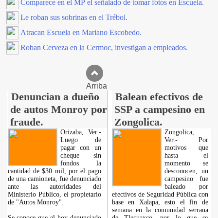
Comparece en el MP el señalado de tomar fotos en Escuela.
Le roban sus sobrinas en el Trébol.
Atracan Escuela en Mariano Escobedo.
Roban Cerveza en la Cermoc, investigan a empleados.
Arriba
Denuncian a dueño
Balean efectivos de
de autos Monroy por
SSP a campesino en
fraude.
Zongolica.
Orizaba, Ver.-
Zongolica,
Luego de
Ver.- Por
pagar con un
motivos que
cheque sin
hasta el
fondos la
momento se
cantidad de $30 mil, por el pago
desconocen, un
de una camioneta, fue denunciado
campesino fue
ante las autoridades del
baleado por
Ministerio Público, el propietario
efectivos de Seguridad Pública con
de "Autos Monroy".
base en Xalapa, esto el fin de
semana en la comunidad serrana
Se conoce que el hoy denunciado
de Tlecuaxco, por lo que se