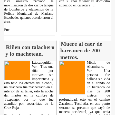
Este siniestro provocó la
con 60 años y tener su domicilio
movilización de dos carros tanque
conocido en carretera
...
de Bomberos y elementos de la
Policía Municipal de Mariano
Escobedo, quienes acordonaron el
área.
Fue
...
Muere al caer de
Riñen con talachero
barranco de 200
y lo machetean.
metros.
Ixtaczoquitlán,
Mixtla de
Ver.- Tras una
Altamirano,
riña por
Ver.- Una
motivos sin
persona fue
importancia y
hallada sin vida
esto bajo los efectos del alcohol,
en el fondo de
un talachero fue macheteado en el
un barranco de
interior de su taller, esto la noche
más de 200
del martes en la cumbre de
metros de
Tuxpango, por lo que fue
profundidad, esto en el camino
atendido por socorristas de la
Zacaloma-Tecolutla, en este punto
Cruz Roja.
serrano, se presume que cayó de
manera accidental, ya que tenia