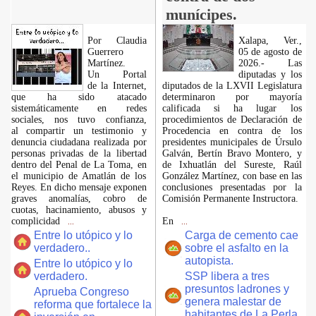
munícipes.
Por Claudia
Xalapa, Ver.,
Guerrero
05 de agosto de
Martínez.
2026.- Las
​Un Portal
diputadas y los
de la Internet,
diputados de la LXVII Legislatura
que ha sido atacado
determinaron por mayoría
sistemáticamente en redes
calificada si ha lugar los
sociales, nos tuvo confianza,
procedimientos de Declaración de
al compartir un testimonio y
Procedencia en contra de los
denuncia ciudadana realizada por
presidentes municipales de Úrsulo
personas privadas de la libertad
Galván, Bertín Bravo Montero, y
dentro del Penal de La Toma, en
de Ixhuatlán del Sureste, Raúl
el municipio de Amatlán de los
González Martínez, con base en las
Reyes. En dicho mensaje exponen
conclusiones presentadas por la
graves anomalías, cobro de
Comisión Permanente Instructora.
cuotas, hacinamiento, abusos y
complicidad
En
...
...
Entre lo utópico y lo
Carga de cemento cae
verdadero..
sobre el asfalto en la
autopista.
Entre lo utópico y lo
verdadero.
SSP libera a tres
presuntos ladrones y
Aprueba Congreso
genera malestar de
reforma que fortalece la
habitantes de La Perla