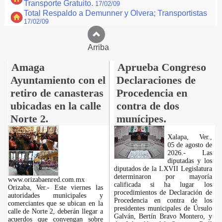
Transporte Gratuito.
17/02/09
Total Respaldo a Demunner y Olvera; Transportistas
17/02/09
Arriba
Amaga
Aprueba Congreso
Ayuntamiento con el
Declaraciones de
retiro de canasteras
Procedencia en
ubicadas en la calle
contra de dos
Norte 2.
munícipes.
Xalapa, Ver.,
05 de agosto de
2026.- Las
diputadas y los
diputados de la LXVII Legislatura
determinaron por mayoría
www.orizabaenred.com.mx
calificada si ha lugar los
Orizaba, Ver.- Este viernes las
procedimientos de Declaración de
autoridades municipales y
Procedencia en contra de los
comerciantes que se ubican en la
presidentes municipales de Úrsulo
calle de Norte 2, deberán llegar a
Galván, Bertín Bravo Montero, y
acuerdos que convengan sobre