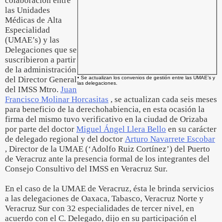
colaboración entre
las Unidades
Médicas de Alta
Especialidad
(UMAE’s) y las
Delegaciones que se
suscribieron a partir
de la administración
del Director General
• Se actualizan los convenios de gestión entre las UMAE’s y
las delegaciones.
del IMSS Mtro.
Juan
Francisco Molinar Horcasitas
, se actualizan cada seis meses
para beneficio de la derechohabiencia, en esta ocasión la
firma del mismo tuvo verificativo en la ciudad de Orizaba
por parte del doctor
Miguel Ángel Llera Bello
en su carácter
de delegado regional y del doctor
Arturo Navarrete Escobar
, Director de la UMAE (‘Adolfo Ruiz Cortínez’) del Puerto
de Veracruz ante la presencia formal de los integrantes del
Consejo Consultivo del IMSS en Veracruz Sur.
En el caso de la UMAE de Veracruz, ésta le brinda servicios
a las delegaciones de Oaxaca, Tabasco, Veracruz Norte y
Veracruz Sur con 32 especialidades de tercer nivel, en
acuerdo con el C. Delegado, dijo en su participación el