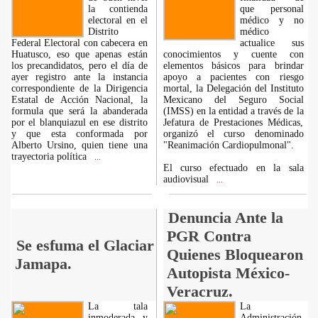
la contienda
que personal
electoral en el
médico y no
Distrito
médico
Federal Electoral con cabecera en
actualice sus
Huatusco, eso que apenas están
conocimientos y cuente con
los precandidatos, pero el día de
elementos básicos para brindar
ayer registro ante la instancia
apoyo a pacientes con riesgo
correspondiente de la Dirigencia
mortal, la Delegación del Instituto
Estatal de Acción Nacional, la
Mexicano del Seguro Social
formula que será la abanderada
(IMSS) en la entidad a través de la
por el blanquiazul en ese distrito
Jefatura de Prestaciones Médicas,
y que esta conformada por
organizó el curso denominado
Alberto Ursino, quien tiene una
"Reanimación Cardiopulmonal".
trayectoria política
...
El curso efectuado en la sala
audiovisual
...
Denuncia Ante la
PGR Contra
Se esfuma el Glaciar
Quienes Bloquearon
Jamapa.
Autopista México-
Veracruz.
La tala
La
inmoderada y
Administración