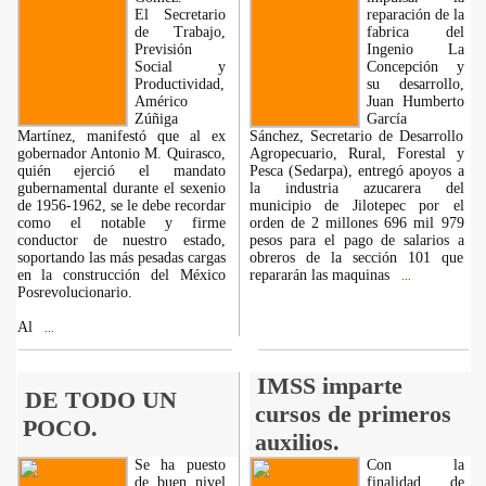
El Secretario
reparación de la
de Trabajo,
fabrica del
Previsión
Ingenio La
Social y
Concepción y
Productividad,
su desarrollo,
Américo
Juan Humberto
Zúñiga
García
Martínez, manifestó que al ex
Sánchez, Secretario de Desarrollo
gobernador Antonio M. Quirasco,
Agropecuario, Rural, Forestal y
quién ejerció el mandato
Pesca (Sedarpa), entregó apoyos a
gubernamental durante el sexenio
la industria azucarera del
de 1956-1962, se le debe recordar
municipio de Jilotepec por el
como el notable y firme
orden de 2 millones 696 mil 979
conductor de nuestro estado,
pesos para el pago de salarios a
soportando las más pesadas cargas
obreros de la sección 101 que
en la construcción del México
repararán las maquinas
...
Posrevolucionario.
Al
...
IMSS imparte
DE TODO UN
cursos de primeros
POCO.
auxilios.
Se ha puesto
Con la
de buen nivel
finalidad de