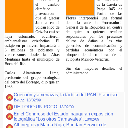
el cambio
de la Caseta de
climático
Peaje 045 de
provocaron
Fortín de las
que el glaciar
Flores interpondrá una formal
Jamapa en el
denuncia ante la Procuraduría
volcán Pico de
General de la República en contra
Orizaba casi se
de quien o quienes resulten
haya esfumado, advirtieron
responsables por los presuntos
ambientalistas orizabeños. El
delitos de daños a las vías
estiaje en primavera impactará a
generales de comunicación y
3 millones de poblanos y
pérdidas económicas por el
veracruzanos desde las Altas
bloqueo de cinco horas de la
Montañas hasta el municipio de
autopista México-Veracruz.
Boca del Río.
Sin dar mayores detalles, el
Carlos Altamirano Lima,
administrador
...
presidente del grupo ecologista
del cerro del Borrego, dijo que en
1985
...
Coerción y amenazas, la táctica del PAN: Francisco
Báez.
18/02/09
DE TODO UN POCO.
18/02/09
En el Congreso del Estado inauguran exposición
fotográfica "Los otros Carnavales".
18/02/09
Albinegros y Marea Roja, Brindan Servicio de