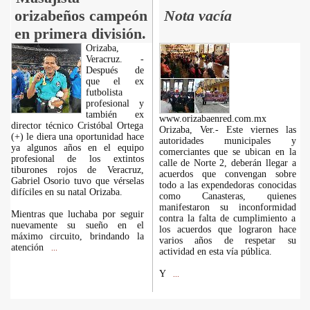
orizabeños campeón
Nota vacía
en primera división.
Orizaba,
Veracruz. -
Después de
que el ex
futbolista
profesional y
también ex
www.orizabaenred.com.mx
director técnico Cristóbal Ortega
Orizaba, Ver.- Este viernes las
(+) le diera una oportunidad hace
autoridades municipales y
ya algunos años en el equipo
comerciantes que se ubican en la
profesional de los extintos
calle de Norte 2, deberán llegar a
tiburones rojos de Veracruz,
acuerdos que convengan sobre
Gabriel Osorio tuvo que vérselas
todo a las expendedoras conocidas
difíciles en su natal Orizaba.
como Canasteras, quienes
manifestaron su inconformidad
Mientras que luchaba por seguir
contra la falta de cumplimiento a
nuevamente su sueño en el
los acuerdos que lograron hace
máximo circuito, brindando la
varios años de respetar su
atención
...
actividad en esta vía pública.
Y
...