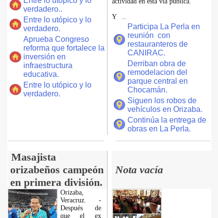
Entre lo utópico y lo
actividad en esta vía pública.
verdadero..
Y
...
Entre lo utópico y lo
Participa La Perla en
verdadero.
reunión con
Aprueba Congreso
restauranteros de
reforma que fortalece la
CANIRAC.
inversión en
Derriban obra de
infraestructura
remodelacion del
educativa.
parque central en
Entre lo utópico y lo
Chocamán.
verdadero.
Siguen los robos de
vehículos en Orizaba.
Continúa la entrega de
obras en La Perla.
Masajista
orizabeños campeón
Nota vacía
en primera división.
Orizaba,
Veracruz. -
Después de
que el ex