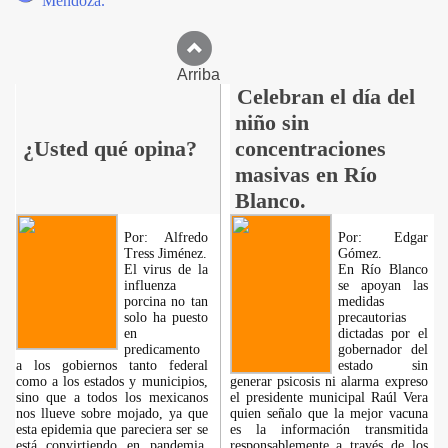
Mendoza.
Arriba
Celebran el día del
niño sin
¿Usted qué opina?
concentraciones
masivas en Río
Blanco.
Por: Alfredo
Por: Edgar
Tress Jiménez.
Gómez.
El virus de la
En Río Blanco
influenza
se apoyan las
porcina no tan
medidas
solo ha puesto
precautorias
en
dictadas por el
predicamento
gobernador del
a los gobiernos tanto federal
estado sin
como a los estados y municipios,
generar psicosis ni alarma expreso
sino que a todos los mexicanos
el presidente municipal Raúl Vera
nos llueve sobre mojado, ya que
quien señalo que la mejor vacuna
esta epidemia que pareciera ser se
es la información transmitida
está convirtiendo en pandemia,
responsablemente a través de los