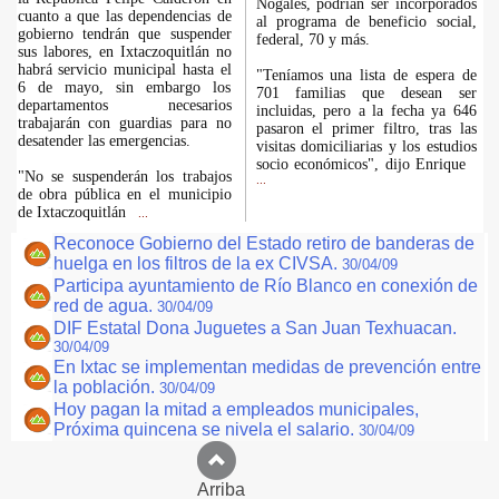
Nogales, podrían ser incorporados
cuanto a que las dependencias de
al programa de beneficio social,
gobierno tendrán que suspender
federal, 70 y más.
sus labores, en Ixtaczoquitlán no
habrá servicio municipal hasta el
"Teníamos una lista de espera de
6 de mayo, sin embargo los
701 familias que desean ser
departamentos necesarios
incluidas, pero a la fecha ya 646
trabajarán con guardias para no
pasaron el primer filtro, tras las
desatender las emergencias.
visitas domiciliarias y los estudios
socio económicos", dijo Enrique
"No se suspenderán los trabajos
...
de obra pública en el municipio
de Ixtaczoquitlán
...
Reconoce Gobierno del Estado retiro de banderas de
huelga en los filtros de la ex CIVSA.
30/04/09
Participa ayuntamiento de Río Blanco en conexión de
red de agua.
30/04/09
DIF Estatal Dona Juguetes a San Juan Texhuacan.
30/04/09
En Ixtac se implementan medidas de prevención entre
la población.
30/04/09
Hoy pagan la mitad a empleados municipales,
Próxima quincena se nivela el salario.
30/04/09
Arriba