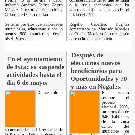
Puebla no se llevará a cabo,
considerablemente, lo que se suma
informó América Esther Castro
a la crisis económica que ha
Méndez Directora de Educación y
generado bajas ventas desde el
Cultura de Ixtaczoquitlán
inicio del año.
Se tenía previsto que autoridades
Rogelio Caballero Fuentes
municipales, educativas y por lo
comerciante del Mercado Morelos
menos 500 estudiantes desde
de Ciudad Mendoza dijo que desde
nivel Preescolar
hace ocho días que inicio
...
...
Después de
En el ayuntamiento
elecciones nuevos
de Ixtac se suspende
beneficiarios para
actividades hasta el
Oportunidades y 70
día 6 de mayo.
y más en Nogales.
De acuerdo a
En cuanto
la
termine el
proceso
electoral 2009,
un promedio de
646 habitantes
de la zona
centro del
recomendación del Presidente de
municipio de
la República Felipe Calderón en