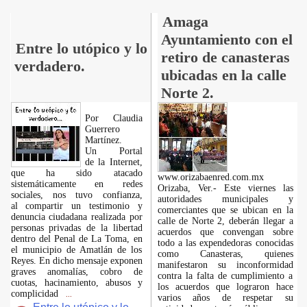
Amaga
Ayuntamiento con el
Entre lo utópico y lo
retiro de canasteras
verdadero.
ubicadas en la calle
Norte 2.
Por Claudia
Guerrero
Martínez.
​Un Portal
de la Internet,
que ha sido atacado
www.orizabaenred.com.mx
sistemáticamente en redes
Orizaba, Ver.- Este viernes las
sociales, nos tuvo confianza,
autoridades municipales y
al compartir un testimonio y
comerciantes que se ubican en la
denuncia ciudadana realizada por
calle de Norte 2, deberán llegar a
personas privadas de la libertad
acuerdos que convengan sobre
dentro del Penal de La Toma, en
todo a las expendedoras conocidas
el municipio de Amatlán de los
como Canasteras, quienes
Reyes. En dicho mensaje exponen
manifestaron su inconformidad
graves anomalías, cobro de
contra la falta de cumplimiento a
cuotas, hacinamiento, abusos y
los acuerdos que lograron hace
complicidad
...
varios años de respetar su