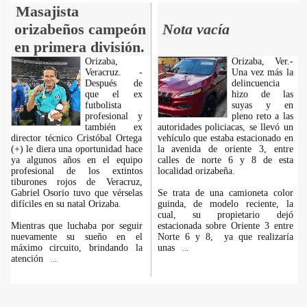
Masajista
orizabeños campeón
Nota vacía
en primera división.
Orizaba,
Orizaba, Ver.-
Veracruz. -
Una vez más la
Después de
delincuencia
que el ex
hizo de las
futbolista
suyas y en
profesional y
pleno reto a las
también ex
autoridades policiacas, se llevó un
director técnico Cristóbal Ortega
vehículo que estaba estacionado en
(+) le diera una oportunidad hace
la avenida de oriente 3, entre
ya algunos años en el equipo
calles de norte 6 y 8 de esta
profesional de los extintos
localidad orizabeña.
tiburones rojos de Veracruz,
Gabriel Osorio tuvo que vérselas
Se trata de una camioneta color
difíciles en su natal Orizaba.
guinda, de modelo reciente, la
cual, su propietario dejó
Mientras que luchaba por seguir
estacionada sobre Oriente 3 entre
nuevamente su sueño en el
Norte 6 y 8, ya que realizaría
máximo circuito, brindando la
unas
...
atención
...