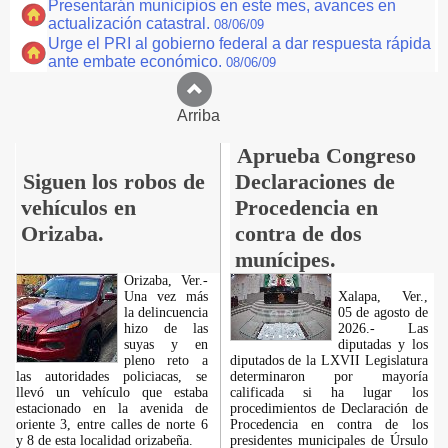
Presentarán municipios en este mes, avances en
actualización catastral.
08/06/09
Urge el PRI al gobierno federal a dar respuesta rápida
ante embate económico.
08/06/09
Arriba
Aprueba Congreso
Siguen los robos de
Declaraciones de
vehículos en
Procedencia en
Orizaba.
contra de dos
munícipes.
Orizaba, Ver.-
Una vez más
Xalapa, Ver.,
la delincuencia
05 de agosto de
hizo de las
2026.- Las
suyas y en
diputadas y los
pleno reto a
diputados de la LXVII Legislatura
las autoridades policiacas, se
determinaron por mayoría
llevó un vehículo que estaba
calificada si ha lugar los
estacionado en la avenida de
procedimientos de Declaración de
oriente 3, entre calles de norte 6
Procedencia en contra de los
y 8 de esta localidad orizabeña.
presidentes municipales de Úrsulo