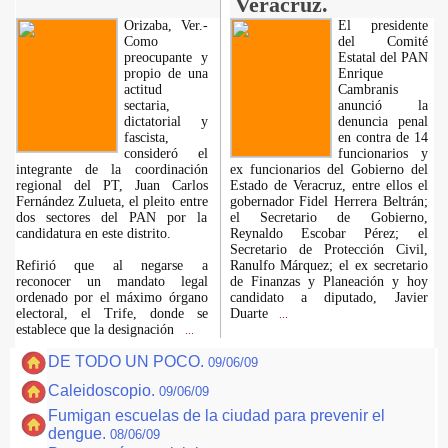
Veracruz.
Orizaba, Ver.-
El presidente
Como
del Comité
preocupante y
Estatal del PAN
propio de una
Enrique
actitud
Cambranis
sectaria,
anunció la
dictatorial y
denuncia penal
fascista,
en contra de 14
consideró el
funcionarios y
integrante de la coordinación
ex funcionarios del Gobierno del
regional del PT, Juan Carlos
Estado de Veracruz, entre ellos el
Fernández Zulueta, el pleito entre
gobernador Fidel Herrera Beltrán;
dos sectores del PAN por la
el Secretario de Gobierno,
candidatura en este distrito.
Reynaldo Escobar Pérez; el
Secretario de Protección Civil,
Refirió que al negarse a
Ranulfo Márquez; el ex secretario
reconocer un mandato legal
de Finanzas y Planeación y hoy
ordenado por el máximo órgano
candidato a diputado, Javier
electoral, el Trife, donde se
Duarte
...
establece que la designación
...
DE TODO UN POCO.
09/06/09
Caleidoscopio.
09/06/09
Fumigan escuelas de la ciudad para prevenir el
dengue.
08/06/09