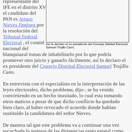
representante del
IFE en el distrito XV
el candidato del
PAN es
Arturo
Nieves Jiménez
por
la resolución del
Tribunal Federal
Electoral
, el comité
Así lo declaro el ex presidente del Consejo Distrital Electoral
nacional del
Samuel Trujillo Cano.
blanquiazul tratan de inhabilitarlo por lo que podría
promover otro juicio y ganarlo fácilmente, así lo declaro el
ex presidente del
Consejo Distrital Electoral Samuel
Trujillo
Cano.
En entrevista con el especialista en la interpretación de las
leyes electorales, dicho problema, dijo-, se ha venido
convirtiendo en un hecho inusitado, lo cual esta tomando
otros matices a pesar de que dicho conflicto ha quedado
bien claro, al haber revocado el acuerdo donde habían
sustituido la candidatura del señor Nieves.
De manera tal que este problema va a continuar una vez
escuchada la postura de las dirigencias tanto estatal como