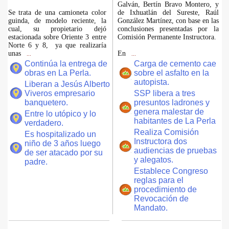
Galván, Bertín Bravo Montero, y
Se trata de una camioneta color
de Ixhuatlán del Sureste, Raúl
guinda, de modelo reciente, la
González Martínez, con base en las
cual, su propietario dejó
conclusiones presentadas por la
estacionada sobre Oriente 3 entre
Comisión Permanente Instructora.
Norte 6 y 8, ya que realizaría
unas
En
...
...
Continúa la entrega de
Carga de cemento cae
obras en La Perla.
sobre el asfalto en la
autopista.
Liberan a Jesús Alberto
Viveros empresario
SSP libera a tres
banquetero.
presuntos ladrones y
genera malestar de
Entre lo utópico y lo
habitantes de La Perla
verdadero.
Realiza Comisión
Es hospitalizado un
Instructora dos
niño de 3 años luego
audiencias de pruebas
de ser atacado por su
y alegatos.
padre.
Establece Congreso
reglas para el
procedimiento de
Revocación de
Mandato.