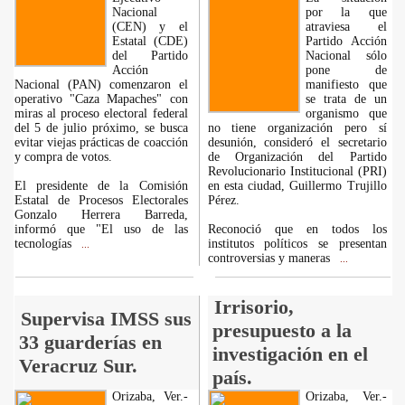
Nacional
por la que
(CEN) y el
atraviesa el
Estatal (CDE)
Partido Acción
del Partido
Nacional sólo
Acción
pone de
Nacional (PAN) comenzaron el
manifiesto que
operativo "Caza Mapaches" con
se trata de un
miras al proceso electoral federal
organismo que
del 5 de julio próximo, se busca
no tiene organización pero sí
evitar viejas prácticas de coacción
desunión, consideró el secretario
y compra de votos.
de Organización del Partido
Revolucionario Institucional (PRI)
El presidente de la Comisión
en esta ciudad, Guillermo Trujillo
Estatal de Procesos Electorales
Pérez.
Gonzalo Herrera Barreda,
informó que "El uso de las
Reconoció que en todos los
tecnologías
institutos políticos se presentan
...
controversias y maneras
...
Irrisorio,
Supervisa IMSS sus
presupuesto a la
33 guarderías en
investigación en el
Veracruz Sur.
país.
Orizaba, Ver.-
Orizaba, Ver.-