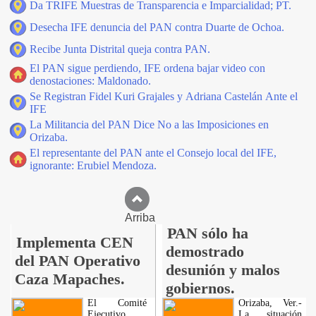
Da TRIFE Muestras de Transparencia e Imparcialidad; PT.
Desecha IFE denuncia del PAN contra Duarte de Ochoa.
Recibe Junta Distrital queja contra PAN.
El PAN sigue perdiendo, IFE ordena bajar video con
denostaciones: Maldonado.
Se Registran Fidel Kuri Grajales y Adriana Castelán Ante el
IFE
La Militancia del PAN Dice No a las Imposiciones en
Orizaba.
El representante del PAN ante el Consejo local del IFE,
ignorante: Erubiel Mendoza.
Arriba
PAN sólo ha
Implementa CEN
demostrado
del PAN Operativo
desunión y malos
Caza Mapaches.
gobiernos.
El Comité
Orizaba, Ver.-
Ejecutivo
La situación