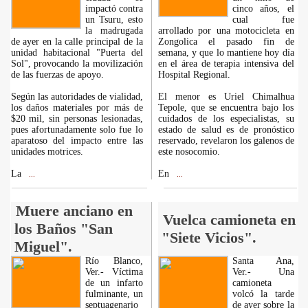
impactó contra
cinco años, el
un Tsuru, esto
cual fue
la madrugada
arrollado por una motocicleta en
de ayer en la calle principal de la
Zongolica el pasado fin de
unidad habitacional "Puerta del
semana, y que lo mantiene hoy día
Sol", provocando la movilización
en el área de terapia intensiva del
de las fuerzas de apoyo.
Hospital Regional.
Según las autoridades de vialidad,
El menor es Uriel Chimalhua
los daños materiales por más de
Tepole, que se encuentra bajo los
$20 mil, sin personas lesionadas,
cuidados de los especialistas, su
pues afortunadamente solo fue lo
estado de salud es de pronóstico
aparatoso del impacto entre las
reservado, revelaron los galenos de
unidades motrices.
este nosocomio.
La
En
...
...
Muere anciano en
Vuelca camioneta en
los Baños "San
"Siete Vicios".
Miguel".
Río Blanco,
Santa Ana,
Ver.- Víctima
Ver.- Una
de un infarto
camioneta
fulminante, un
volcó la tarde
septuagenario
de ayer sobre la