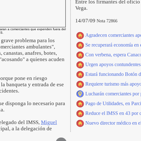
Entre los firmantes del ofic
Vega.
14/07/09
Nota 72866
jaran a comerciantes que expenden fuera del
SS.
Agradecen comerciantes apo
 grave problema para los
Se recuperará economía en e
omerciantes ambulantes",
s, canastas, anafres, botes,
Con verbena, espera Canaco
, "acosando" a quienes acuden
Urgen apoyos contundentes 
Estará funcionando Botón d
porque pone en riesgo
Requiere turismo más apoyo 
n la banqueta y entrada de ese
cidentes.
Lucharán comerciantes por p
, se disponga lo necesario para
Pago de Utilidades, en Pa
ia.
Reduce el IMSS en 43 por cie
 delegado del IMSS,
Miguel
Nuevo director médico en e
ipal, a la delegación de