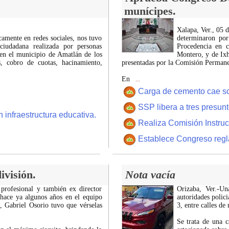
munícipes.
Xalapa, Ver., 05 
icamente en redes sociales, nos tuvo
determinaron por
ciudadana realizada por personas
Procedencia en c
 en el municipio de Amatlán de los
Montero, y de Ixh
 cobro de cuotas, hacinamiento,
presentadas por la Comisión Permanen
En
...
Carga de cemento cae sobr
SSP libera a tres presun
 infraestructura educativa.
Realiza Comisión Instruc
Establece Congreso regl
ivisión.
Nota vacía
 profesional y también ex director
Orizaba, Ver.-U
 hace ya algunos años en el equipo
autoridades polici
z, Gabriel Osorio tuvo que vérselas
3, entre calles de
Se trata de una c