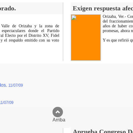
orado.
Exigen respuesta afec
Orizaba, Ver.- Com
del fraccionamient
l Valle de Orizaba y la zona de
años de haber co
espectaculares donde el Partido
promesas, ahora ni
al Electo por el Distrito XV, Fidel
 y el respaldo emitido con su voto
Y es que refirió 
dos.
11/07/09
11/07/09
Arriba
Aprueba Congreso Dec