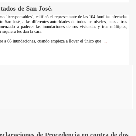
tados de San José.
o "irresponsables", calificó el representante de las 104 familias afectadas
o San José, a las diferentes autoridades de todos los niveles, pues a tres
menzado a padecer las inundaciones de sus viviendas y tras múltiples,
 siquiera les dan la cara.
que a 66 inundaciones, cuando empieza a llover el único que
...
laraciones de Procedencia en contra de dos