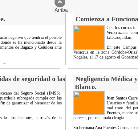
Arriba
e.
Comienza a Funciona
Con los cursos int
Veracruzana co
acto negativo que tendría el posible
Ixtaczoquitlán.
n, donde se ha mencionado desde la
tamentos de Bagazo y Celulosa ante
En este Campus 
Veracruz en la zona Córdoba-Oriza
Nogales, el 17 de agosto el Goberna
e
...
das de seguridad o las
Negligencia Médica y
Blanco.
exicano del Seguro Social (IMSS),
 guardería subrogada cumpla con las
Juan Santos Carre
fin de garantizar el bienestar de los
Usuarios y famili
mal trato del pe
Fuentes, madre so
 las instalaciones, a través de la
parecer, por una mala cirugía
Su hermana Ana Fuentes Corona expli