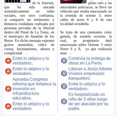
de la Internet,
pleno reto a las
que ha sido atacado
autoridades policiacas, se llevó un
sistemáticamente en redes
vehículo que estaba estacionado en
sociales, nos tuvo confianza,
la avenida de oriente 3, entre
al compartir un testimonio y
calles de norte 6 y 8 de esta
denuncia ciudadana realizada por
localidad orizabeña.
personas privadas de la libertad
dentro del Penal de La Toma, en
Se trata de una camioneta color
el municipio de Amatlán de los
guinda, de modelo reciente, la
Reyes. En dicho mensaje exponen
cual, su propietario dejó
graves anomalías, cobro de
estacionada sobre Oriente 3 entre
cuotas, hacinamiento, abusos y
Norte 6 y 8, ya que realizaría
complicidad
unas
...
...
Entre lo utópico y lo
Continúa la entrega de
verdadero..
obras en La Perla.
Entre lo utópico y lo
Liberan a Jesús Alberto
verdadero.
Viveros empresario
banquetero.
Aprueba Congreso
reforma que fortalece la
Entre lo utópico y lo
inversión en
verdadero.
infraestructura
Es hospitalizado un
educativa.
niño de 3 años luego
Entre lo utópico y lo
de ser atacado por su
verdadero.
padre.