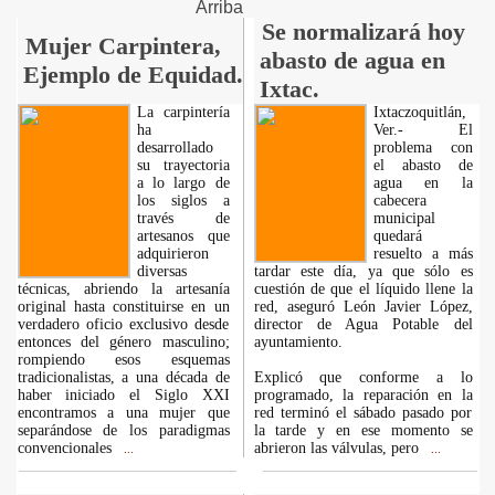
Arriba
Se normalizará hoy
Mujer Carpintera,
abasto de agua en
Ejemplo de Equidad.
Ixtac.
La carpintería
Ixtaczoquitlán,
ha
Ver.- El
desarrollado
problema con
su trayectoria
el abasto de
a lo largo de
agua en la
los siglos a
cabecera
través de
municipal
artesanos que
quedará
adquirieron
resuelto a más
diversas
tardar este día, ya que sólo es
técnicas, abriendo la artesanía
cuestión de que el líquido llene la
original hasta constituirse en un
red, aseguró León Javier López,
verdadero oficio exclusivo desde
director de Agua Potable del
entonces del género masculino;
ayuntamiento.
rompiendo esos esquemas
tradicionalistas, a una década de
Explicó que conforme a lo
haber iniciado el Siglo XXI
programado, la reparación en la
encontramos a una mujer que
red terminó el sábado pasado por
separándose de los paradigmas
la tarde y en ese momento se
convencionales
abrieron las válvulas, pero
...
...