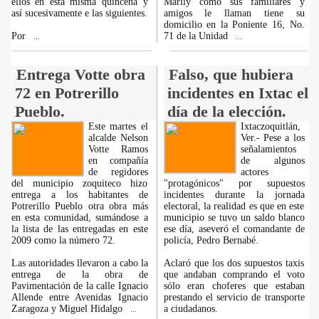
ellos en esta misma quincena y
Marily como sus familiares y
así sucesivamente e las siguientes.
amigos le llaman tiene su
domicilio en la Poniente 16, No.
Por
71 de la Unidad
...
...
Entrega Votte obra
Falso, que hubiera
72 en Potrerillo
incidentes en Ixtac el
Pueblo.
día de la elección.
Este martes el
Ixtaczoquitlán,
alcalde Nelson
Ver.- Pese a los
Votte Ramos
señalamientos
en compañía
de algunos
de regidores
actores
del municipio zoquiteco hizo
"protagónicos" por supuestos
entrega a los habitantes de
incidentes durante la jornada
Potrerillo Pueblo otra obra más
electoral, la realidad es que en este
en esta comunidad, sumándose a
municipio se tuvo un saldo blanco
la lista de las entregadas en este
ese día, aseveró el comandante de
2009 como la número 72.
policía, Pedro Bernabé.
Las autoridades llevaron a cabo la
Aclaró que los dos supuestos taxis
entrega de la obra de
que andaban comprando el voto
Pavimentación de la calle Ignacio
sólo eran choferes que estaban
Allende entre Avenidas Ignacio
prestando el servicio de transporte
Zaragoza y Miguel Hidalgo
a ciudadanos.
...