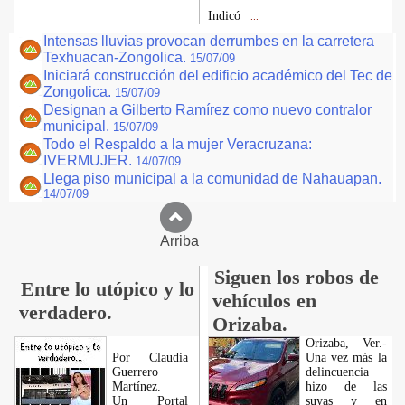
Indicó
...
Intensas lluvias provocan derrumbes en la carretera
Texhuacan-Zongolica.
15/07/09
Iniciará construcción del edificio académico del Tec de
Zongolica.
15/07/09
Designan a Gilberto Ramírez como nuevo contralor
municipal.
15/07/09
Todo el Respaldo a la mujer Veracruzana:
IVERMUJER.
14/07/09
Llega piso municipal a la comunidad de Nahauapan.
14/07/09
Arriba
Siguen los robos de
Entre lo utópico y lo
vehículos en
verdadero.
Orizaba.
Orizaba, Ver.-
Por Claudia
Una vez más la
Guerrero
delincuencia
Martínez.
hizo de las
​Un Portal
suyas y en