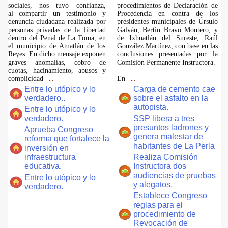
sociales, nos tuvo confianza,
procedimientos de Declaración de
al compartir un testimonio y
Procedencia en contra de los
denuncia ciudadana realizada por
presidentes municipales de Úrsulo
personas privadas de la libertad
Galván, Bertín Bravo Montero, y
dentro del Penal de La Toma, en
de Ixhuatlán del Sureste, Raúl
el municipio de Amatlán de los
González Martínez, con base en las
Reyes. En dicho mensaje exponen
conclusiones presentadas por la
graves anomalías, cobro de
Comisión Permanente Instructora.
cuotas, hacinamiento, abusos y
complicidad
En
...
...
Entre lo utópico y lo
Carga de cemento cae
verdadero..
sobre el asfalto en la
autopista.
Entre lo utópico y lo
verdadero.
SSP libera a tres
presuntos ladrones y
Aprueba Congreso
genera malestar de
reforma que fortalece la
habitantes de La Perla
inversión en
infraestructura
Realiza Comisión
educativa.
Instructora dos
audiencias de pruebas
Entre lo utópico y lo
y alegatos.
verdadero.
Establece Congreso
reglas para el
procedimiento de
Revocación de