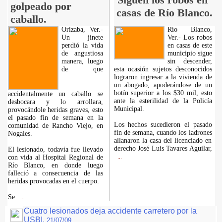
golpeado por
casas de Río Blanco.
caballo.
Orizaba, Ver.-
Río Blanco,
Un jinete
Ver.- Los robos
perdió la vida
en casas de este
de angustiosa
municipio sigue
manera, luego
sin descender,
de que
esta ocasión sujetos desconocidos
lograron ingresar a la vivienda de
un abogado, apoderándose de un
botín superior a los $30 mil, esto
accidentalmente un caballo se
ante la esterilidad de la Policía
desbocara y lo arrollara,
Municipal.
provocándole heridas graves, esto
el pasado fin de semana en la
Los hechos sucedieron el pasado
comunidad de Rancho Viejo, en
fin de semana, cuando los ladrones
Nogales.
allanaron la casa del licenciado en
derecho José Luis Tavares Aguilar,
El lesionado, todavía fue llevado
con vida al Hospital Regional de
...
Río Blanco, en donde luego
falleció a consecuencia de las
heridas provocadas en el cuerpo.
Se
...
Cuatro lesionados deja accidente carretero por la
USBI.
21/07/09