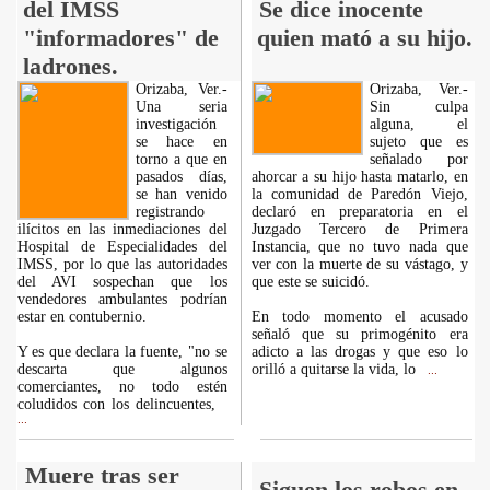
del IMSS
Se dice inocente
"informadores" de
quien mató a su hijo.
ladrones.
Orizaba, Ver.-
Orizaba, Ver.-
Una seria
Sin culpa
investigación
alguna, el
se hace en
sujeto que es
torno a que en
señalado por
pasados días,
ahorcar a su hijo hasta matarlo, en
se han venido
la comunidad de Paredón Viejo,
registrando
declaró en preparatoria en el
ilícitos en las inmediaciones del
Juzgado Tercero de Primera
Hospital de Especialidades del
Instancia, que no tuvo nada que
IMSS, por lo que las autoridades
ver con la muerte de su vástago, y
del AVI sospechan que los
que este se suicidó.
vendedores ambulantes podrían
estar en contubernio.
En todo momento el acusado
señaló que su primogénito era
Y es que declara la fuente, "no se
adicto a las drogas y que eso lo
descarta que algunos
orilló a quitarse la vida, lo
...
comerciantes, no todo estén
coludidos con los delincuentes,
...
Muere tras ser
Siguen los robos en