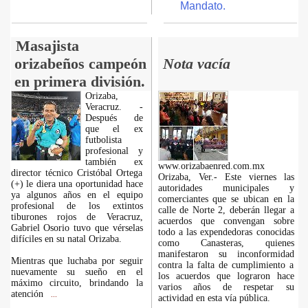
Mandato.
Masajista
orizabeños campeón
Nota vacía
en primera división.
Orizaba,
Veracruz. -
Después de
que el ex
futbolista
profesional y
también ex
www.orizabaenred.com.mx
director técnico Cristóbal Ortega
Orizaba, Ver.- Este viernes las
(+) le diera una oportunidad hace
autoridades municipales y
ya algunos años en el equipo
comerciantes que se ubican en la
profesional de los extintos
calle de Norte 2, deberán llegar a
tiburones rojos de Veracruz,
acuerdos que convengan sobre
Gabriel Osorio tuvo que vérselas
todo a las expendedoras conocidas
difíciles en su natal Orizaba.
como Canasteras, quienes
manifestaron su inconformidad
Mientras que luchaba por seguir
contra la falta de cumplimiento a
nuevamente su sueño en el
los acuerdos que lograron hace
máximo circuito, brindando la
varios años de respetar su
atención
...
actividad en esta vía pública.