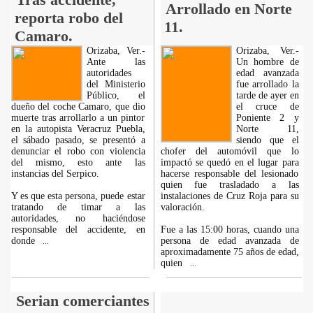
Arrollado en Norte
reporta robo del
11.
Camaro.
Orizaba, Ver.-
Orizaba, Ver.-
Ante las
Un hombre de
autoridades
edad avanzada
del Ministerio
fue arrollado la
Público, el
tarde de ayer en
dueño del coche Camaro, que dio
el cruce de
muerte tras arrollarlo a un pintor
Poniente 2 y
en la autopista Veracruz Puebla,
Norte 11,
el sábado pasado, se presentó a
siendo que el
denunciar el robo con violencia
chofer del automóvil que lo
del mismo, esto ante las
impactó se quedó en el lugar para
instancias del Serpico.
hacerse responsable del lesionado
quien fue trasladado a las
Y es que esta persona, puede estar
instalaciones de Cruz Roja para su
tratando de timar a las
valoración.
autoridades, no haciéndose
responsable del accidente, en
Fue a las 15:00 horas, cuando una
donde
persona de edad avanzada de
...
aproximadamente 75 años de edad,
quien
...
Serian comerciantes