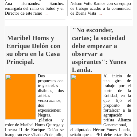
Ana Hernández Sánchez
Nelson Votte Ramos con su equipo
encargada del ramo de Salud y el
de trabajo acudió a la comunidad
Director de este ramo
de Buena Vista
...
...
"No esconder,
Maribel Homs y
cartas; la sociedad
Enrique Delón con
debe empezar a
su obra en la Casa
observar a
Principal.
aspirantes": Yunes
Landa.
Dos
Al inicio de
propuestas con
una gira de
trayectorias
trabajo por el
distintas, dos
norte de la
artistas
Entidad, en la
veracruzanos,
que fijó el
dos
propósito de
exposiciones:
fortalecer a la
Negras. .
agrupación
.plástica y
priísta Alianza
color de Maribel Homs Quiroga y
Generacional,
Locura II de Enrique Delón se
el diputado Héctor Yunes Landa,
inauguran este sábado 25 de julio,
señaló que el PRI debe estar listo