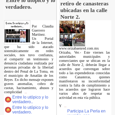
Entre lo utópico y lo
retiro de canasteras
verdadero.
ubicadas en la calle
Norte 2.
Por Claudia
Guerrero
Martínez.
​Un Portal
de la Internet,
que ha sido atacado
www.orizabaenred.com.mx
sistemáticamente en redes
Orizaba, Ver.- Este viernes las
sociales, nos tuvo confianza,
autoridades municipales y
al compartir un testimonio y
comerciantes que se ubican en la
denuncia ciudadana realizada por
calle de Norte 2, deberán llegar a
personas privadas de la libertad
acuerdos que convengan sobre
dentro del Penal de La Toma, en
todo a las expendedoras conocidas
el municipio de Amatlán de los
como Canasteras, quienes
Reyes. En dicho mensaje exponen
manifestaron su inconformidad
graves anomalías, cobro de
contra la falta de cumplimiento a
cuotas, hacinamiento, abusos y
los acuerdos que lograron hace
complicidad
...
varios años de respetar su
Entre lo utópico y lo
actividad en esta vía pública.
verdadero..
Y
...
Entre lo utópico y lo
Participa La Perla en
verdadero.