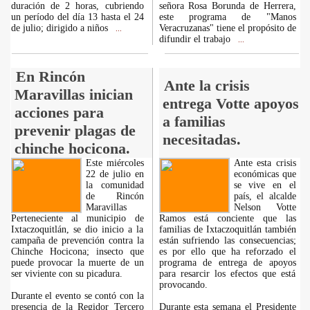
duración de 2 horas, cubriendo
señora Rosa Borunda de Herrera,
un período del día 13 hasta el 24
este programa de "Manos
de julio; dirigido a niños
Veracruzanas" tiene el propósito de
...
difundir el trabajo
...
En Rincón
Ante la crisis
Maravillas inician
entrega Votte apoyos
acciones para
a familias
prevenir plagas de
necesitadas.
chinche hocicona.
Este miércoles
Ante esta crisis
22 de julio en
económicas que
la comunidad
se vive en el
de Rincón
país, el alcalde
Maravillas
Nelson Votte
Perteneciente al municipio de
Ramos está conciente que las
Ixtaczoquitlán, se dio inicio a la
familias de Ixtaczoquitlán también
campaña de prevención contra la
están sufriendo las consecuencias;
Chinche Hocicona; insecto que
es por ello que ha reforzado el
puede provocar la muerte de un
programa de entrega de apoyos
ser viviente con su picadura.
para resarcir los efectos que está
provocando.
Durante el evento se contó con la
presencia de la Regidor Tercero
Durante esta semana el Presidente