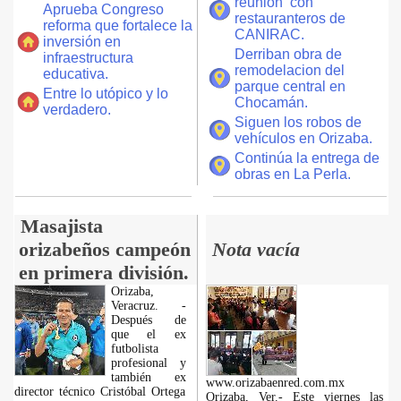
reunión con
Aprueba Congreso
restauranteros de
reforma que fortalece la
CANIRAC.
inversión en
Derriban obra de
infraestructura
remodelacion del
educativa.
parque central en
Entre lo utópico y lo
Chocamán.
verdadero.
Siguen los robos de
vehículos en Orizaba.
Continúa la entrega de
obras en La Perla.
Masajista
orizabeños campeón
Nota vacía
en primera división.
Orizaba,
Veracruz. -
Después de
que el ex
futbolista
profesional y
también ex
www.orizabaenred.com.mx
director técnico Cristóbal Ortega
Orizaba, Ver.- Este viernes las