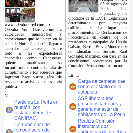
05 de agosto de
2026.- Las
diputadas y los
diputados de la LXVII Legislatura
determinaron por mayoría
www.orizabaenred.com.mx
calificada si ha lugar los
Orizaba, Ver.- Este viernes las
procedimientos de Declaración de
autoridades municipales y
Procedencia en contra de los
comerciantes que se ubican en la
presidentes municipales de Úrsulo
calle de Norte 2, deberán llegar a
Galván, Bertín Bravo Montero, y
acuerdos que convengan sobre
de Ixhuatlán del Sureste, Raúl
todo a las expendedoras
González Martínez, con base en las
conocidas como Canasteras,
conclusiones presentadas por la
quienes manifestaron su
Comisión Permanente Instructora.
inconformidad contra la falta de
cumplimiento a los acuerdos que
En
...
lograron hace varios años de
Carga de cemento cae
respetar su actividad en esta vía
sobre el asfalto en la
pública.
autopista.
Y
...
SSP libera a tres
Participa La Perla en
presuntos ladrones y
reunión con
genera malestar de
restauranteros de
habitantes de La Perla
CANIRAC.
Realiza Comisión
Derriban obra de
Instructora dos
remodelacion del
audiencias de pruebas