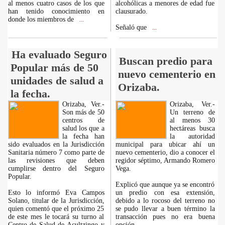
al menos cuatro casos de los que
alcohólicas a menores de edad fue
han tenido conocimiento en
clausurado.
donde los miembros de
...
Señaló que
...
Ha evaluado Seguro
Buscan predio para
Popular más de 50
nuevo cementerio en
unidades de salud a
Orizaba.
la fecha.
Orizaba, Ver.-
Orizaba, Ver.-
Son más de 50
Un terreno de
centros de
al menos 30
salud los que a
hectáreas busca
la fecha han
la autoridad
sido evaluados en la Jurisdicción
municipal para ubicar ahí un
Sanitaria número 7 como parte de
nuevo cementerio, dio a conocer el
las revisiones que deben
regidor séptimo, Armando Romero
cumplirse dentro del Seguro
Vega.
Popular.
Explicó que aunque ya se encontró
Esto lo informó Eva Campos
un predio con esa extensión,
Solano, titular de la Jurisdicción,
debido a lo rocoso del terreno no
quien comentó que el próximo 25
se pudo llevar a buen término la
de este mes le tocará su turno al
transacción pues no era buena
Centro de Salud de Acultzingo y
opción.