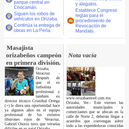
parque central en
y alegatos.
Chocamán.
Establece Congreso
Siguen los robos de
reglas para el
vehículos en Orizaba.
procedimiento de
Continúa la entrega de
Revocación de
obras en La Perla.
Mandato.
Masajista
orizabeños campeón
Nota vacía
en primera división.
Orizaba,
Veracruz. -
Después de
que el ex
futbolista
profesional y
también ex
www.orizabaenred.com.mx
director técnico Cristóbal Ortega
Orizaba, Ver.- Este viernes las
(+) le diera una oportunidad hace
autoridades municipales y
ya algunos años en el equipo
comerciantes que se ubican en la
profesional de los extintos
calle de Norte 2, deberán llegar a
tiburones rojos de Veracruz,
acuerdos que convengan sobre
Gabriel Osorio tuvo que vérselas
todo a las expendedoras conocidas
difíciles en su natal Orizaba.