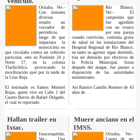
Vehiculo.
Orizaba, Ver.-
Río Blanco,
Con lesiones
Ver.- El
diversas
campesino que
resultó un
fue agredido
voceador de
con un tronco
periódicos,
por una pareja
luego de que
cuando convivían, continúa grave
impactara la
de salud en las instalaciones del
motocicleta en
Hospital Regional de Río Blanco,
que circulaba contra un vehículo
en tanto su agresor sigue detenido,
particular, esto en Poniente 24 y
tras ser detenido por efectivos de
Norte 17, en la colonia
la Policía Municipal, horas
Tlachichilco, provocando la
después del ataque, fue puesto a
movilización ayer por la tarde de
disposición de las autoridades
la Cruz Roja.
ministeriales.
El lesionado es Santos Montiel
Así Ramiro Castillo Romero de 43
Rojas, quien vive en Calle 2 del
años de
...
Cuarto Barrio de Rafael Delgado,
el cual es reportado
...
Hallan trailer en
Muere anciano en el
Ixtac.
IMSS.
Ixtaczoquitlán,
Orizaba, Ver.-
Ver.- Una
Luego de ser