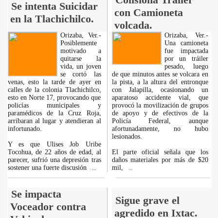
Se intenta Suicidar
con Camioneta
en la Tlachichilco.
volcada.
Orizaba, Ver.-
Orizaba, Ver.-
Posiblemente
Una camioneta
motivado a
fue impactada
quitarse la
por un tráiler
vida, un joven
pesado, luego
se cortó las
de que minutos antes se volcara en
venas, esto la tarde de ayer en
la pista, a la altura del entronque
calles de la colonia Tlachichilco,
con Jalapilla, ocasionando un
esto en Norte 17, provocando que
aparatoso accidente vial, que
policías municipales y
provocó la movilización de grupos
paramédicos de la Cruz Roja,
de apoyo y de efectivos de la
arribaran al lugar y atendieran al
Policía Federal, aunque
infortunado.
afortunadamente, no hubo
lesionados.
Y es que Ulises Job Uribe
Tocohua, de 22 años de edad, al
El parte oficial señala que los
parecer, sufrió una depresión tras
daños materiales por más de $20
sostener una fuerte discusión
mil,
...
...
Se impacta
Sigue grave el
Voceador contra
agredido en Ixtac.