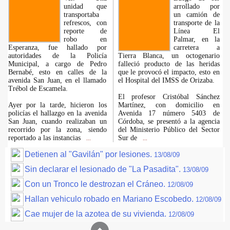
unidad que
arrollado por
transportaba
un camión de
refrescos, con
transporte de la
reporte de
Línea El
robo en
Palmar, en la
Esperanza, fue hallado por
carretera a
autoridades de la Policía
Tierra Blanca, un octogenario
Municipal, a cargo de Pedro
falleció producto de las heridas
Bernabé, esto en calles de la
que le provocó el impacto, esto en
avenida San Juan, en el llamado
el Hospital del IMSS de Orizaba.
Trébol de Escamela.
El profesor Cristóbal Sánchez
Ayer por la tarde, hicieron los
Martínez, con domicilio en
policías el hallazgo en la avenida
Avenida 17 número 5403 de
San Juan, cuando realizaban un
Córdoba, se presentó a la agencia
recorrido por la zona, siendo
del Ministerio Público del Sector
reportado a las instancias
Sur de
...
...
Detienen al "Gavilán" por lesiones.
13/08/09
Sin declarar el lesionado de "La Pasadita".
13/08/09
Con un Tronco le destrozan el Cráneo.
12/08/09
Hallan vehiculo robado en Mariano Escobedo.
12/08/09
Cae mujer de la azotea de su vivienda.
12/08/09