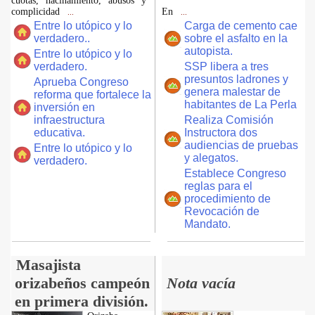
cuotas, hacinamiento, abusos y
complicidad
En
...
...
Entre lo utópico y lo
Carga de cemento cae
verdadero..
sobre el asfalto en la
autopista.
Entre lo utópico y lo
verdadero.
SSP libera a tres
presuntos ladrones y
Aprueba Congreso
genera malestar de
reforma que fortalece la
habitantes de La Perla
inversión en
infraestructura
Realiza Comisión
educativa.
Instructora dos
audiencias de pruebas
Entre lo utópico y lo
y alegatos.
verdadero.
Establece Congreso
reglas para el
procedimiento de
Revocación de
Mandato.
Masajista
orizabeños campeón
Nota vacía
en primera división.