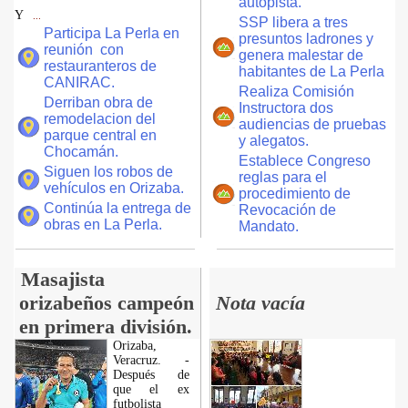
autopista.
Y
...
SSP libera a tres
Participa La Perla en
presuntos ladrones y
reunión con
genera malestar de
restauranteros de
habitantes de La Perla
CANIRAC.
Realiza Comisión
Derriban obra de
Instructora dos
remodelacion del
audiencias de pruebas
parque central en
y alegatos.
Chocamán.
Establece Congreso
Siguen los robos de
reglas para el
vehículos en Orizaba.
procedimiento de
Continúa la entrega de
Revocación de
obras en La Perla.
Mandato.
Masajista
orizabeños campeón
Nota vacía
en primera división.
Orizaba,
Veracruz. -
Después de
que el ex
futbolista