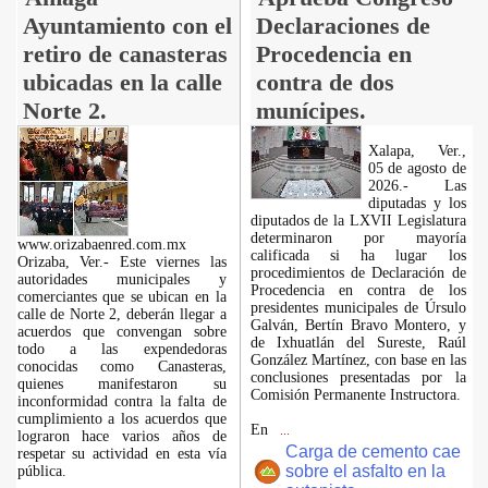
Ayuntamiento con el
Declaraciones de
retiro de canasteras
Procedencia en
ubicadas en la calle
contra de dos
Norte 2.
munícipes.
Xalapa, Ver.,
05 de agosto de
2026.- Las
diputadas y los
diputados de la LXVII Legislatura
determinaron por mayoría
www.orizabaenred.com.mx
calificada si ha lugar los
Orizaba, Ver.- Este viernes las
procedimientos de Declaración de
autoridades municipales y
Procedencia en contra de los
comerciantes que se ubican en la
presidentes municipales de Úrsulo
calle de Norte 2, deberán llegar a
Galván, Bertín Bravo Montero, y
acuerdos que convengan sobre
de Ixhuatlán del Sureste, Raúl
todo a las expendedoras
González Martínez, con base en las
conocidas como Canasteras,
conclusiones presentadas por la
quienes manifestaron su
Comisión Permanente Instructora.
inconformidad contra la falta de
cumplimiento a los acuerdos que
En
...
lograron hace varios años de
Carga de cemento cae
respetar su actividad en esta vía
sobre el asfalto en la
pública.