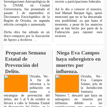
Investigaciones Antropológicas de
recorte a participaciones federales.
la UNAM, en Ciudad
Universitaria, fue presentado el
Así lo dio a conocer el tesorero,
pasado 3 de septiembre el
José Manuel Barquet Agis, quien
Diccionario Enciclopédico de la
mencionó que no se ha descartado
Región de Orizaba, en segunda
esta posibilidad, ya que hasta el
edición corregida y aumentada.
momento, a pesar de los anuncios
que se han hecho por parte de la
Dicha obra fue editada en un
Federación para reponer esos
disco compacto por la Asociación
recursos
...
de Apoyo a Archivos
...
Preparan Semana
Niega Eva Campos
Estatal de
haya subregistro en
Prevención del
muertes por
Delito.
influenza.
Orizaba, Ver.-
Orizaba, Ver.-
A fin de
Eva Campos
informar a la
Solano, jefa de
población en
la Jurisdicción
torno a
Sanitaria
estrategias de prevención del
Número 7, descartó que haya un
delito, del 5 al 9 de octubre se
subregistro en muertes por
llevará a cabo la Semana Estatal
influenza debido a las
de Prevención del Delito, en la
complicaciones que presenta esa