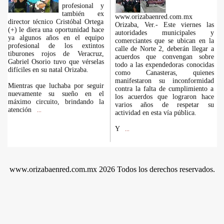
profesional y
también ex
www.orizabaenred.com.mx
director técnico Cristóbal Ortega
Orizaba, Ver.- Este viernes las
(+) le diera una oportunidad hace
autoridades municipales y
ya algunos años en el equipo
comerciantes que se ubican en la
profesional de los extintos
calle de Norte 2, deberán llegar a
tiburones rojos de Veracruz,
acuerdos que convengan sobre
Gabriel Osorio tuvo que vérselas
todo a las expendedoras conocidas
difíciles en su natal Orizaba.
como Canasteras, quienes
manifestaron su inconformidad
Mientras que luchaba por seguir
contra la falta de cumplimiento a
nuevamente su sueño en el
los acuerdos que lograron hace
máximo circuito, brindando la
varios años de respetar su
atención
...
actividad en esta vía pública.
Y
...
www.orizabaenred.com.mx 2026 Todos los derechos reservados.