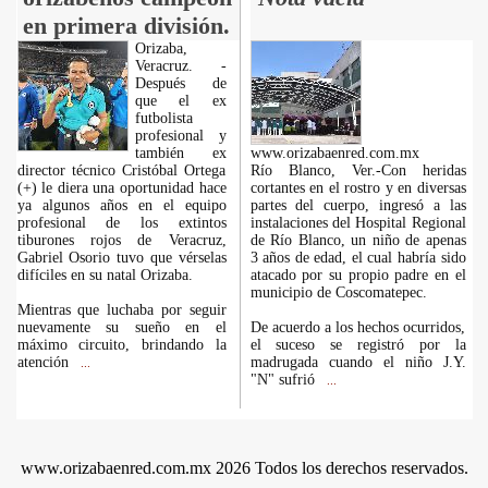
en primera división.
Orizaba,
Veracruz. -
Después de
que el ex
futbolista
profesional y
también ex
www.orizabaenred.com.mx
director técnico Cristóbal Ortega
Río Blanco, Ver.-Con heridas
(+) le diera una oportunidad hace
cortantes en el rostro y en diversas
ya algunos años en el equipo
partes del cuerpo, ingresó a las
profesional de los extintos
instalaciones del Hospital Regional
tiburones rojos de Veracruz,
de Río Blanco, un niño de apenas
Gabriel Osorio tuvo que vérselas
3 años de edad, el cual habría sido
difíciles en su natal Orizaba.
atacado por su propio padre en el
municipio de Coscomatepec.
Mientras que luchaba por seguir
nuevamente su sueño en el
De acuerdo a los hechos ocurridos,
máximo circuito, brindando la
el suceso se registró por la
atención
madrugada cuando el niño J.Y.
...
"N" sufrió
...
www.orizabaenred.com.mx 2026 Todos los derechos reservados.