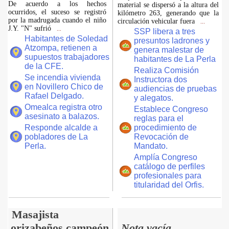
De acuerdo a los hechos
material se dispersó a la altura del
ocurridos, el suceso se registró
kilómetro 263, generando que la
por la madrugada cuando el niño
circulación vehicular fuera
...
J.Y. "N" sufrió
...
SSP libera a tres
Habitantes de Soledad
presuntos ladrones y
Atzompa, retienen a
genera malestar de
supuestos trabajadores
habitantes de La Perla
de la CFE.
Realiza Comisión
Se incendia vivienda
Instructora dos
en Novillero Chico de
audiencias de pruebas
Rafael Delgado.
y alegatos.
Omealca registra otro
Establece Congreso
asesinato a balazos.
reglas para el
Responde alcalde a
procedimiento de
pobladores de La
Revocación de
Perla.
Mandato.
Amplía Congreso
catálogo de perfiles
profesionales para
titularidad del Orfis.
Masajista
orizabeños campeón
Nota vacía