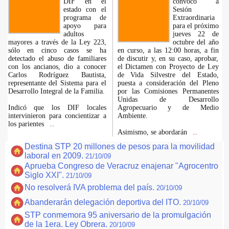
DIF en el
convocó a
estado con el
Sesión
programa de
Extraordinaria
apoyo para
para el próximo
adultos
jueves 22 de
mayores a través de la Ley 223,
octubre del año
sólo en cinco casos se ha
en curso, a las 12:00 horas, a fin
detectado el abuso de familiares
de discutir y, en su caso, aprobar,
con los ancianos, dio a conocer
el Dictamen con Proyecto de Ley
Carlos Rodríguez Bautista,
de Vida Silvestre del Estado,
representante del Sistema para el
puesta a consideración del Pleno
Desarrollo Integral de la Familia.
por las Comisiones Permanentes
Unidas de Desarrollo
Indicó que los DIF locales
Agropecuario y de Medio
intervinieron para concientizar a
Ambiente.
los parientes
...
Asimismo, se abordarán
...
Destina STP 20 millones de pesos para la movilidad
laboral en 2009.
21/10/09
Aprueba Congreso de Veracruz enajenar "Agrocentro
Siglo XXI".
21/10/09
No resolverá IVA problema del país.
20/10/09
Abanderarán delegación deportiva del ITO.
20/10/09
STP conmemora 95 aniversario de la promulgación
de la 1era. Ley Obrera.
20/10/09