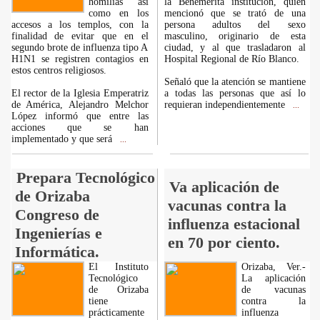
homilías así
la Benemérita institución, quien
como en los
mencionó que se trató de una
accesos a los templos, con la
persona adultos del sexo
finalidad de evitar que en el
masculino, originario de esta
segundo brote de influenza tipo A
ciudad, y al que trasladaron al
H1N1 se registren contagios en
Hospital Regional de Río Blanco.
estos centros religiosos.
Señaló que la atención se mantiene
El rector de la Iglesia Emperatriz
a todas las personas que así lo
de América, Alejandro Melchor
requieran independientemente
...
López informó que entre las
acciones que se han
implementado y que será
...
Prepara Tecnológico
Va aplicación de
de Orizaba
vacunas contra la
Congreso de
influenza estacional
Ingenierías e
en 70 por ciento.
Informática.
El Instituto
Orizaba, Ver.-
Tecnológico
La aplicación
de Orizaba
de vacunas
tiene
contra la
prácticamente
influenza