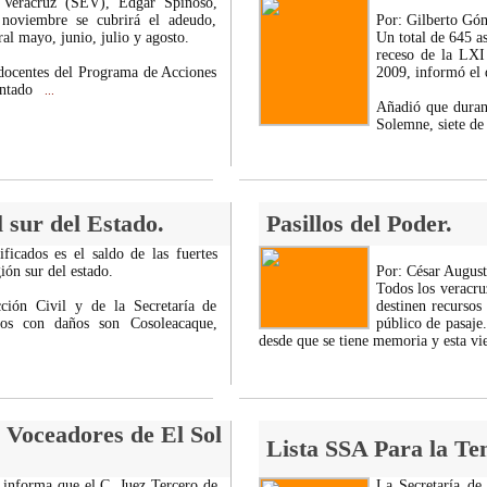
 Veracruz (SEV), Edgar Spinoso,
noviembre se cubrirá el adeudo,
Por: Gilberto Gó
al mayo, junio, julio y agosto.
Un total de 645 a
receso de la LXI
docentes del Programa de Acciones
2009, informó el 
antado
...
Añadió que durant
Solemne, siete de
l sur del Estado.
Pasillos del Poder.
icados es el saldo de las fuertes
ión sur del estado.
Por: César Augus
Todos los veracru
ción Civil y de la Secretaría de
destinen recursos
ios con daños son Cosoleacaque,
público de pasaje
desde que se tiene memoria y esta v
 Voceadores de El Sol
Lista SSA Para la Te
s informa que el C. Juez Tercero de
La Secretaría de