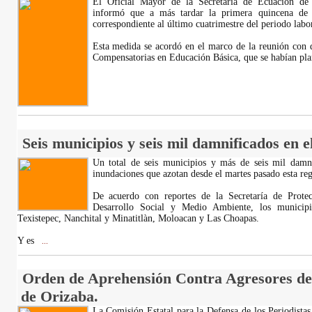
El Oficial Mayor de la Secretaría de Ecuación de
informó que a más tardar la primera quincena de 
correspondiente al último cuatrimestre del periodo labor
Esta medida se acordó en el marco de la reunión con 
Compensatorias en Educación Básica, que se habían pl
Seis municipios y seis mil damnificados en e
Un total de seis municipios y más de seis mil damnif
inundaciones que azotan desde el martes pasado esta reg
De acuerdo con reportes de la Secretaría de Protec
Desarrollo Social y Medio Ambiente, los municip
Texistepec, Nanchital y Minatitlàn, Moloacan y Las Choapas.
Y es
...
Orden de Aprehensión Contra Agresores de
de Orizaba.
La Comisión Estatal para la Defensa de los Periodista