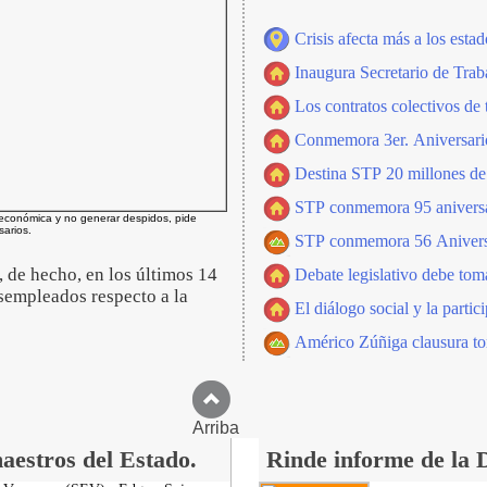
Crisis afecta más a los esta
Inaugura Secretario de Traba
Los contratos colectivos de 
Conmemora 3er. Aniversario
Destina STP 20 millones de 
STP conmemora 95 aniversar
 económica y no generar despidos, pide
arios.
STP conmemora 56 Aniversa
 de hecho, en los últimos 14
Debate legislativo debe tom
esempleados respecto a la
El diálogo social y la parti
Américo Zúñiga clausura tor
Arriba
aestros del Estado.
Rinde informe de la 