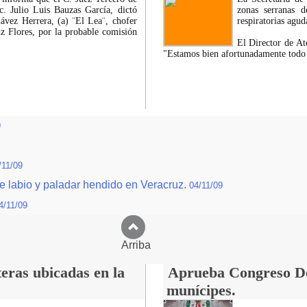
ic. Julio Luis Bauzas García, dictó
zonas serranas d
ávez Herrera, (a) ¨El Lea¨, chofer
respiratorias agud
uz Flores, por la probable comisión
El Director de At
"Estamos bien afortunadamente todo l
9
/11/09
e labio y paladar hendido en Veracruz.
04/11/09
4/11/09
Arriba
eras ubicadas en la
Aprueba Congreso Dec
munícipes.