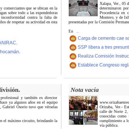
Xalapa, Ver., 05 
 y comerciantes que se ubican en la
determinaron por
ngan sobre todo a las expendedoras
Procedencia en c
 inconformidad contra la falta de
Montero, y de Ixh
os de respetar su actividad en esta
presentadas por la Comisión Permanen
En
...
Carga de cemento cae sobr
CANIRAC.
SSP libera a tres presun
 Chocamán.
Realiza Comisión Instruc
Establece Congreso regl
ivisión.
Nota vacía
 profesional y también ex director
 hace ya algunos años en el equipo
www.orizabaenre
z, Gabriel Osorio tuvo que vérselas
Orizaba, Ver.- Es
calle de Norte 2,
conocidas como C
n el máximo circuito, brindando la
cumplimiento a lo
vía pública.