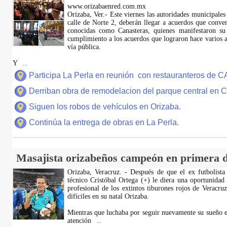
www.orizabaenred.com.mx
Orizaba, Ver.- Este viernes las autoridades municipales
calle de Norte 2, deberán llegar a acuerdos que conve
conocidas como Canasteras, quienes manifestaron su
cumplimiento a los acuerdos que lograron hace varios añ
vía pública.
Y
...
Participa La Perla en reunión con restauranteros de 
Derriban obra de remodelacion del parque central en
Siguen los robos de vehículos en Orizaba.
Continúa la entrega de obras en La Perla.
Masajista orizabeños campeón en primera d
Orizaba, Veracruz. - Después de que el ex futbolista
técnico Cristóbal Ortega (+) le diera una oportunidad
profesional de los extintos tiburones rojos de Veracru
difíciles en su natal Orizaba.
Mientras que luchaba por seguir nuevamente su sueño e
atención
...