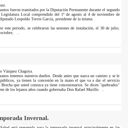
mez.
suntos fueron tramitados por la Diputación Permanente durante el segundo
 Legislatura Local comprendido del 1º de agosto al 4 de noviembre de
diputado Leopoldo Torres García, presidente de la misma.
e este periodo, se celebraron las sesiones de instalación, el 30 de julio;
 octubre,
...
to Vázquez Chagoya.
zanos tenemos nuestros dueños. Desde antes que nazca un camino y se le
 públicos, ya tienen la concesión en la mano el que va a dar el servicio
. Brecha que usted conozca ya tiene concesionarios. Se dicen "quebrados"
iene de los lejanos años cuando gobernaba Don Rafael Murillo
...
mporada Invernal.
 Salud está prevenida para la temporada invernal principalmente en las