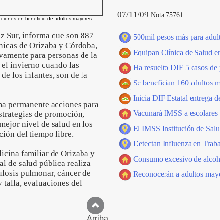
07/11/09
Nota 75761
cciones en beneficio de adultos mayores.
uz Sur, informa que son 887
500mil pesos más para adult
ínicas de Orizaba y Córdoba,
Equipan Clínica de Salud e
ivamente para personas de la
 el invierno cuando las
Ha resuelto DIF 5 casos de 
 de los infantes, son de la
Se benefician 160 adultos m
Inicia DIF Estatal entrega d
rma permanente acciones para
Vacunará IMSS a escolares d
strategias de promoción,
mejor nivel de salud en los
El IMSS Institución de Sal
ión del tiempo libre.
Detectan Influenza en Traba
icina familiar de Orizaba y
Consumo excesivo de alcoho
al de salud pública realiza
culosis pulmonar, cáncer de
Reconocerán a adultos mayo
 talla, evaluaciones del
Arriba