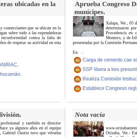
eras ubicadas en la
Aprueba Congreso Dec
munícipes.
Xalapa, Ver., 05 
 y comerciantes que se ubican en la
determinaron por
ngan sobre todo a las expendedoras
Procedencia en c
 inconformidad contra la falta de
Montero, y de Ixh
os de respetar su actividad en esta
presentadas por la Comisión Permanen
En
...
Carga de cemento cae sobr
CANIRAC.
SSP libera a tres presun
 Chocamán.
Realiza Comisión Instruc
Establece Congreso regl
ivisión.
Nota vacía
 profesional y también ex director
 hace ya algunos años en el equipo
www.orizabaenre
z, Gabriel Osorio tuvo que vérselas
Orizaba, Ver.- Es