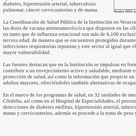
diabetes, hipertensión arterial, tuberculosis
pulmonar, cáncer cervicouterino y de mama.
Realiza IMSS a
La Coordinación de Salud Pública de la Institución en Veracr
las dosis de vacuna antineumocóccica que disponen en las cl
en tanto que de influenza estacional son más de 6,100 exclus
tercera edad, de manera que se encuentren protegidos durante
infecciones respiratorias repuntan y este sector al igual que el
mayor vulnerabilidad.
Las fuentes destacan que en la Institución se impulsan en fo
contribuir a un envejecimiento activo y saludable, mediante e
protección de salud, así como la información que propicie un 
adultos mayores, ofreciéndoles también alternativas de ocupac
En el marco de los programas de salud, en 32 unidades de med
Córdoba, así como en el Hospital de Especialidades, el person
detecciones de diabetes mellitus, hipertensión arterial, tuber
mama y cervicouterino, además se procede a la toma de peso y