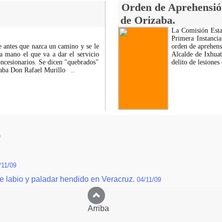
Orden de Aprehensión
de Orizaba.
La Comisión Estat
Primera Instancia
 antes que nazca un camino y se le
orden de aprehens
la mano el que va a dar el servicio
Alcalde de Ixhuat
oncesionarios. Se dicen "quebrados"
delito de lesione
rnaba Don Rafael Murillo
...
9
/11/09
e labio y paladar hendido en Veracruz.
04/11/09
Arriba