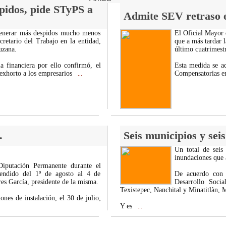
pidos, pide STyPS a
Admite SEV retraso e
 generar más despidos mucho menos
El Oficial Mayor 
cretario del Trabajo en la entidad,
que a más tardar 
uzana.
último cuatrimestr
 financiera por ello confirmó, el
Esta medida se a
 exhorto a los empresarios
Compensatorias en
...
.
Seis municipios y sei
Un total de seis
inundaciones que a
Diputación Permanente durante el
endido del 1º de agosto al 4 de
De acuerdo con r
s García, presidente de la misma.
Desarrollo Soci
Texistepec, Nanchital y Minatitlàn,
ones de instalación, el 30 de julio;
Y es
...