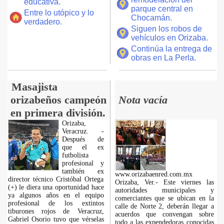
educativa.
parque central en
Entre lo utópico y lo
Chocamán.
verdadero.
Siguen los robos de
vehículos en Orizaba.
Continúa la entrega de
obras en La Perla.
Masajista
orizabeños campeón
Nota vacía
en primera división.
Orizaba,
Veracruz. -
Después de
que el ex
futbolista
profesional y
también ex
www.orizabaenred.com.mx
director técnico Cristóbal Ortega
Orizaba, Ver.- Este viernes las
(+) le diera una oportunidad hace
autoridades municipales y
ya algunos años en el equipo
comerciantes que se ubican en la
profesional de los extintos
calle de Norte 2, deberán llegar a
tiburones rojos de Veracruz,
acuerdos que convengan sobre
Gabriel Osorio tuvo que vérselas
todo a las expendedoras conocidas