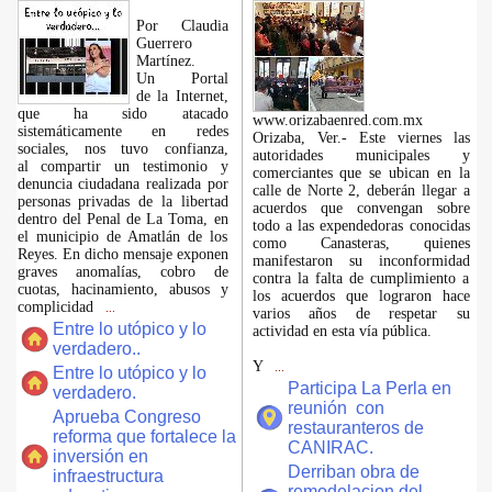
Por Claudia
Guerrero
Martínez.
​Un Portal
de la Internet,
que ha sido atacado
www.orizabaenred.com.mx
sistemáticamente en redes
Orizaba, Ver.- Este viernes las
sociales, nos tuvo confianza,
autoridades municipales y
al compartir un testimonio y
comerciantes que se ubican en la
denuncia ciudadana realizada por
calle de Norte 2, deberán llegar a
personas privadas de la libertad
acuerdos que convengan sobre
dentro del Penal de La Toma, en
todo a las expendedoras conocidas
el municipio de Amatlán de los
como Canasteras, quienes
Reyes. En dicho mensaje exponen
manifestaron su inconformidad
graves anomalías, cobro de
contra la falta de cumplimiento a
cuotas, hacinamiento, abusos y
los acuerdos que lograron hace
complicidad
...
varios años de respetar su
Entre lo utópico y lo
actividad en esta vía pública.
verdadero..
Y
...
Entre lo utópico y lo
Participa La Perla en
verdadero.
reunión con
Aprueba Congreso
restauranteros de
reforma que fortalece la
CANIRAC.
inversión en
Derriban obra de
infraestructura
remodelacion del