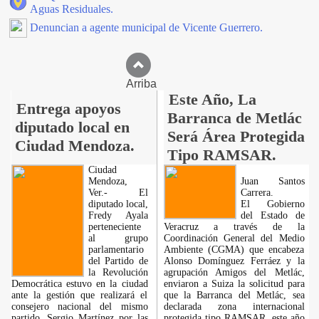
Aguas Residuales.
Denuncian a agente municipal de Vicente Guerrero.
Arriba
Este Año, La
Entrega apoyos
Barranca de Metlác
diputado local en
Será Área Protegida
Ciudad Mendoza.
Tipo RAMSAR.
Ciudad
Mendoza,
Juan Santos
Ver.- El
Carrera.
diputado local,
El Gobierno
Fredy Ayala
del Estado de
perteneciente
Veracruz a través de la
al grupo
Coordinación General del Medio
parlamentario
Ambiente (CGMA) que encabeza
del Partido de
Alonso Domínguez Ferráez y la
la Revolución
agrupación Amigos del Metlác,
Democrática estuvo en la ciudad
enviaron a Suiza la solicitud para
ante la gestión que realizará el
que la Barranca del Metlác, sea
consejero nacional del mismo
declarada zona internacional
partido, Sergio Martínez por las
protegida tipo RAMSAR, este año