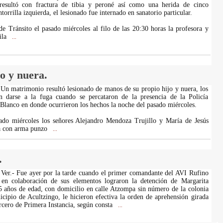
 resultó con fractura de tibia y peroné así como una herida de cinco
torrilla izquierda, el lesionado fue internado en sanatorio particular.
de Tránsito el pasado miércoles al filo de las 20:30 horas la profesora y
ila
...
o y nuera.
 Un matrimonio resultó lesionado de manos de su propio hijo y nuera, los
on darse a la fuga cuando se percataron de la presencia de la Policía
Blanco en donde ocurrieron los hechos la noche del pasado miércoles.
ado miércoles los señores Alejandro Mendoza Trujillo y María de Jesús
a con arma punzo
...
.
Ver.- Fue ayer por la tarde cuando el primer comandante del AVI Rufino
en colaboración de sus elementos lograron la detención de Margarita
 años de edad, con domicilio en calle Atzompa sin número de la colonia
cipio de Acultzingo, le hicieron efectiva la orden de aprehensión girada
rcero de Primera Instancia, según consta
...