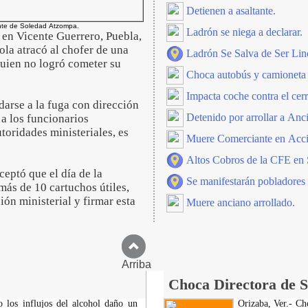
Detienen a asaltante.
ante de Soledad Atzompa.
Ladrón se niega a declarar.
 en Vicente Guerrero, Puebla,
ola atracó al chofer de una
Ladrón Se Salva de Ser Li
ien no logró cometer su
Choca autobús y camioneta
Impacta coche contra el ce
darse a la fuga con dirección
Detenido por arrollar a Anc
a los funcionarios
toridades ministeriales, es
Muere Comerciante en Acci
Altos Cobros de la CFE en
eptó que el día de la
Se manifestarán pobladores
más de 10 cartuchos útiles,
ión ministerial y firmar esta
Muere anciano arrollado.
Arriba
Choca Directora de S
 los influjos del alcohol daño un
Orizaba, Ver.- Ch