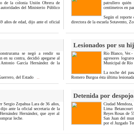
co de la colonia Unión Obrera de
patrullero quién
 autoridades del Ministerio Público
centímetros en pan
Según el reporte 
 años de edad, dijo ante el oficial
directora de la escuela Sotavento, Zo
Lesionados por su hij
Construrama se negó a rendir su
Río Blanco, Ver.-
n en su contra, decidió apegarse al
agresores lograr
io Antonio García Hernández de la
Municipal de Río 
La noche del pas
Guerrero, del Estado
Romero Burgoa ésta última lesionad
...
Detenida por despojo
der Sergio Zepahua Lara de 36 años,
Ciudad Mendoza, 
jo ante la oficial secretaria de la
Lima Betancourt 
 Hernández Hernández, que ayer al
Reyes Rosas de 55
 comprar leche.
San Juan del muni
por el Juzgado Te