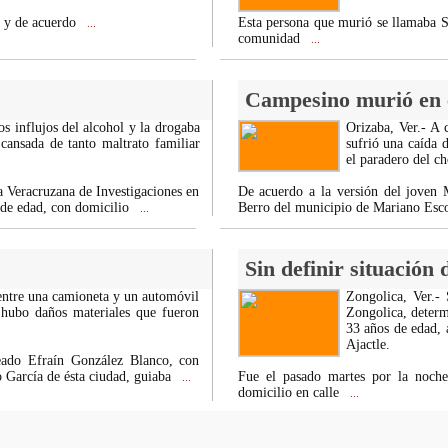
d y de acuerdo
Esta persona que murió se llamaba S
...
comunidad
...
Campesino murió en e
os influjos del alcohol y la drogaba
Orizaba, Ver.- A
cansada de tanto maltrato familiar
sufrió una caída 
el paradero del ch
 Veracruzana de Investigaciones en
De acuerdo a la versión del joven 
 de edad, con domicilio
Berro del municipio de Mariano Esc
...
Sin definir situación
 entre una camioneta y un automóvil
Zongolica, Ver.-
 hubo daños materiales que fueron
Zongolica, determ
33 años de edad, 
Ajactle.
eado Efraín González Blanco, con
 García de ésta ciudad, guiaba
Fue el pasado martes por la noche
...
domicilio en calle
...