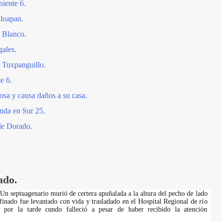
iente 6.
iloapan.
o Blanco.
gales.
 Tuxpanguillo.
e 6.
osa y causa daños a su casa.
enda en Sur 25.
le Dorado.
ado.
 Un septuagenario murió de certera apuñalada a la altura del pecho de lado
 finado fue levantado con vida y trasladado en el Hospital Regional de río
 por la tarde cundo falleció a pesar de haber recibido la atención