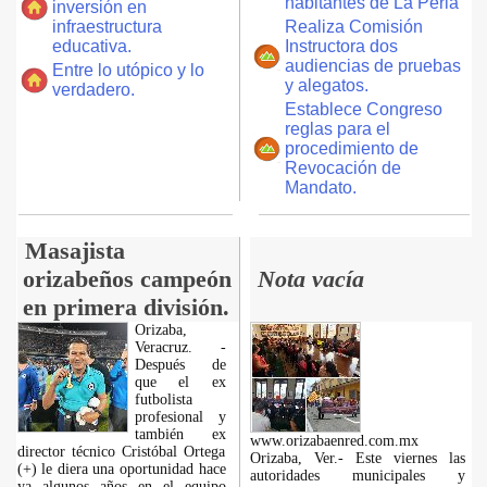
habitantes de La Perla
inversión en
infraestructura
Realiza Comisión
educativa.
Instructora dos
audiencias de pruebas
Entre lo utópico y lo
y alegatos.
verdadero.
Establece Congreso
reglas para el
procedimiento de
Revocación de
Mandato.
Masajista
orizabeños campeón
Nota vacía
en primera división.
Orizaba,
Veracruz. -
Después de
que el ex
futbolista
profesional y
también ex
www.orizabaenred.com.mx
director técnico Cristóbal Ortega
Orizaba, Ver.- Este viernes las
(+) le diera una oportunidad hace
autoridades municipales y
ya algunos años en el equipo