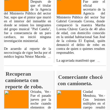
Después de
Fue ante el
que el titular
oficial
de la Agencia
secretario de la
del Ministerio Público del sector
Agencia del
Sur, supo que el pintor que murió
Ministerio Público del sector Sur
en el interior del inmueble en
Gabriel Coronado Corona, donde
donde se reúnen los integrantes
compareció la maestra Martha
del grupo musical "Piel Canela",
Lorena Chávez García de 40 años
fue a consecuencia de un paro
de edad, con domicilio conocido
cardiaco, no inició ninguna
en la unidad habitacional San José
investigación ministerial.
de la colonia El Espinal, quién
denunció el delito de robo en
De acuerdo al reporte de la
contra de quien o quienes resulten
necrocirugía de rigor hecha por el
responsables.
médico legista Néstor Maceda
...
La agraviada manifestó que
...
Recuperan
Comerciante chocó
camioneta con
con camioneta.
reporte de robo.
Orizaba, Ver.-
Ciudad
Fue el pasado
Mendoza, Ver.-
jueves por la
Con lesiones
noche cuando
múltiples en el
elementos de
cuerpo resultó