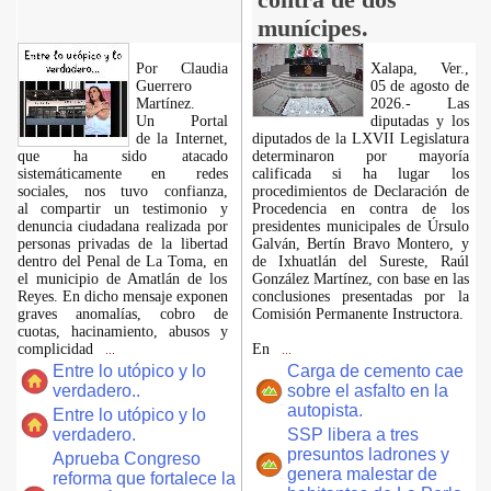
munícipes.
Por Claudia
Xalapa, Ver.,
Guerrero
05 de agosto de
Martínez.
2026.- Las
​Un Portal
diputadas y los
de la Internet,
diputados de la LXVII Legislatura
que ha sido atacado
determinaron por mayoría
sistemáticamente en redes
calificada si ha lugar los
sociales, nos tuvo confianza,
procedimientos de Declaración de
al compartir un testimonio y
Procedencia en contra de los
denuncia ciudadana realizada por
presidentes municipales de Úrsulo
personas privadas de la libertad
Galván, Bertín Bravo Montero, y
dentro del Penal de La Toma, en
de Ixhuatlán del Sureste, Raúl
el municipio de Amatlán de los
González Martínez, con base en las
Reyes. En dicho mensaje exponen
conclusiones presentadas por la
graves anomalías, cobro de
Comisión Permanente Instructora.
cuotas, hacinamiento, abusos y
complicidad
En
...
...
Entre lo utópico y lo
Carga de cemento cae
verdadero..
sobre el asfalto en la
autopista.
Entre lo utópico y lo
verdadero.
SSP libera a tres
presuntos ladrones y
Aprueba Congreso
genera malestar de
reforma que fortalece la