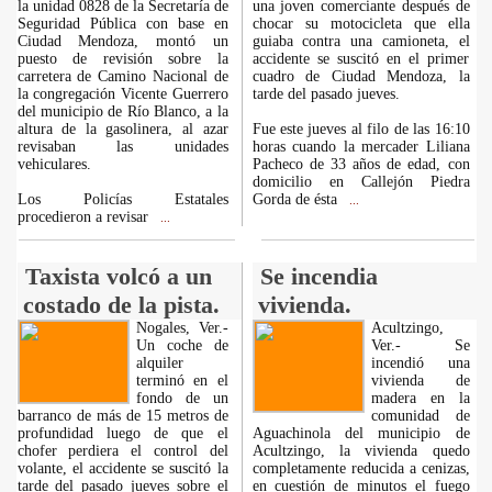
la unidad 0828 de la Secretaría de
una joven comerciante después de
Seguridad Pública con base en
chocar su motocicleta que ella
Ciudad Mendoza, montó un
guiaba contra una camioneta, el
puesto de revisión sobre la
accidente se suscitó en el primer
carretera de Camino Nacional de
cuadro de Ciudad Mendoza, la
la congregación Vicente Guerrero
tarde del pasado jueves.
del municipio de Río Blanco, a la
altura de la gasolinera, al azar
Fue este jueves al filo de las 16:10
revisaban las unidades
horas cuando la mercader Liliana
vehiculares.
Pacheco de 33 años de edad, con
domicilio en Callejón Piedra
Los Policías Estatales
Gorda de ésta
...
procedieron a revisar
...
Taxista volcó a un
Se incendia
costado de la pista.
vivienda.
Nogales, Ver.-
Acultzingo,
Un coche de
Ver.- Se
alquiler
incendió una
terminó en el
vivienda de
fondo de un
madera en la
barranco de más de 15 metros de
comunidad de
profundidad luego de que el
Aguachinola del municipio de
chofer perdiera el control del
Acultzingo, la vivienda quedo
volante, el accidente se suscitó la
completamente reducida a cenizas,
tarde del pasado jueves sobre el
en cuestión de minutos el fuego