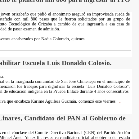
 joven orizabeño que pidió el anonimato aseguró en improvisada rueda de
stafado con mil 800 pesos que le fueron solicitados por un grupo de
ituto Tecnológico de Orizaba a cambio de que ingresaría a esa casa de
sidad de pasar examen de admisión.
 jóvenes encabezados por Nadia Colorado, quienes
...
ilitar Escuela Luis Donaldo Colosio.
ra.
ial en la marginada comunidad de San José Chinenepa en el municipio de
enzaron los trabajos para dignificar la escuela "Luis Donaldo Colosio",
l de educación indígena en la Prueba Enlace durante 4 años consecutivos
cativa que encabeza Karime Aguilera Guzmán, comenzó este viernes
...
inares, Candidato del PAN al Gobierno de
 en el cónclave del Comité Directivo Nacional (CEN) del Partido Acción
iguel Ángel Yunez linares es ya candidato oficial al gobierno del estado