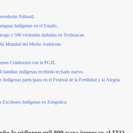
prenderán Náhuatl.
enguas Indígenas en el Estado.
 riesgo y 500 viviendas dañadas en Texhuacan.
Día Mundial del Medio Ambiente.
enas Colaborará con la PGJE.
0 familias indígenas recibirán techado nuevo.
ndígenas participara en el Festival de la Fertilidad y la Alegría
a Escritores Indígenas en Zongolica.
eño le pidieron mil 800 para ingresar al ITO