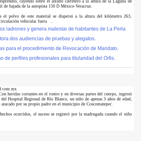
esprendió, cayendo sobre el asfalto carretero a la altura de la Laguna de
ril de bajada de la autopista 150 D México-Veracruz.
 el polvo de este material se dispersó a la altura del kilómetro 263,
circulación vehicular fuera
...
tos ladrones y genera malestar de habitantes de La Perla
tora dos audiencias de pruebas y alegatos.
as para el procedimiento de Revocación de Mandato.
de perfiles profesionales para titularidad del Orfis.
d.com.mx
on heridas cortantes en el rostro y en diversas partes del cuerpo, ingresó
es del Hospital Regional de Río Blanco, un niño de apenas 3 años de edad,
do atacado por su propio padre en el municipio de Coscomatepec.
hechos ocurridos, el suceso se registró por la madrugada cuando el niño