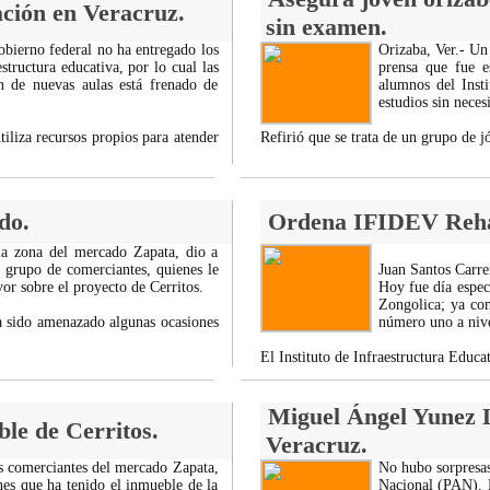
ción en Veracruz.
sin examen.
obierno federal no ha entregado los
Orizaba, Ver.- Un
tructura educativa, por lo cual las
prensa que fue e
n de nuevas aulas está frenado de
alumnos del Inst
estudios sin nece
iliza recursos propios para atender
Refirió que se trata de un grupo de
do.
Ordena IFIDEV Rehab
la zona del mercado Zapata, dio a
grupo de comerciantes, quienes le
Juan Santos Carre
vor sobre el proyecto de Cerritos.
Hoy fue día espec
Zongolica; ya com
ha sido amenazado algunas ocasiones
número uno a nive
El Instituto de Infraestructura Edu
Miguel Ángel Yunez L
ble de Cerritos.
Veracruz.
os comerciantes del mercado Zapata,
No hubo sorpresas
nes que ha tenido el inmueble de la
Nacional (PAN). M