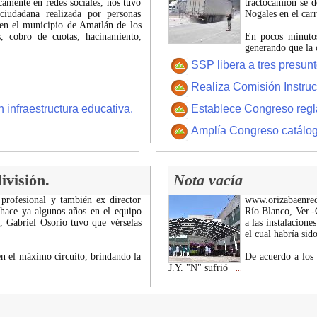
icamente en redes sociales, nos tuvo
tractocamión se d
ciudadana realizada por personas
Nogales en el car
 en el municipio de Amatlán de los
 cobro de cuotas, hacinamiento,
En pocos minutos
generando que la 
SSP libera a tres presun
Realiza Comisión Instruc
 infraestructura educativa.
Establece Congreso regl
Amplía Congreso catálogo 
ivisión.
Nota vacía
 profesional y también ex director
www.orizabaenre
 hace ya algunos años en el equipo
Río Blanco, Ver.-C
z, Gabriel Osorio tuvo que vérselas
a las instalacion
el cual habría si
n el máximo circuito, brindando la
De acuerdo a los 
J.Y. "N" sufrió
...