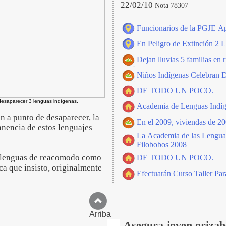
22/02/10
Nota 78307
Funcionarios de la PGJE A
En Peligro de Extinción 2 L
Dejan lluvias 5 familias en
Niños Indígenas Celebran 
DE TODO UN POCO.
desaparecer 3 lenguas indígenas.
Academia de Lenguas Indíg
n a punto de desaparecer, la
En el 2009, viviendas de 20
anencia de estos lenguajes
La Academia de las Lenguas I
Filobobos 2008
as lenguas de reacomodo como
DE TODO UN POCO.
ca que insisto, originalmente
Efectuarán Curso Taller Par
Arriba
Asegura joven orizab