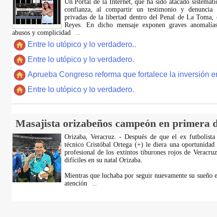
​Un Portal de la Internet, que ha sido atacado sistemát
confianza, al compartir un testimonio y denuncia 
privadas de la libertad dentro del Penal de La Toma,
Reyes. En dicho mensaje exponen graves anomalías,
abusos y complicidad
...
Entre lo utópico y lo verdadero..
Entre lo utópico y lo verdadero.
Aprueba Congreso reforma que fortalece la inversión en
Entre lo utópico y lo verdadero.
Masajista orizabeños campeón en primera d
Orizaba, Veracruz. - Después de que el ex futbolista
técnico Cristóbal Ortega (+) le diera una oportunidad
profesional de los extintos tiburones rojos de Veracru
difíciles en su natal Orizaba.
Mientras que luchaba por seguir nuevamente su sueño e
atención
...