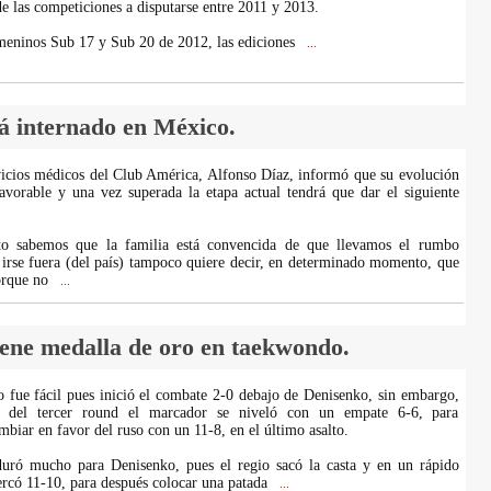
de las competiciones a disputarse entre 2011 y 2013.
meninos Sub 17 y Sub 20 de 2012, las ediciones
...
 internado en México.
rvicios médicos del Club América, Alfonso Díaz, informó que su evolución
avorable y una vez superada la etapa actual tendrá que dar el siguiente
o sabemos que la familia está convencida de que llevamos el rumbo
 irse fuera (del país) tampoco quiere decir, en determinado momento, que
porque no
...
ene medalla de oro en taekwondo.
 fue fácil pues inició el combate 2-0 debajo de Denisenko, sin embargo,
io del tercer round el marcador se niveló con un empate 6-6, para
biar en favor del ruso con un 11-8, en el último asalto.
duró mucho para Denisenko, pues el regio sacó la casta y en un rápido
ercó 11-10, para después colocar una patada
...