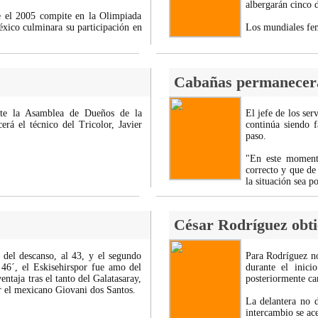
albergarán cinco 
e el 2005 compite en la Olimpiada
éxico culminara su participación en
Los mundiales fe
Cabañas permanecerá
nte la Asamblea de Dueños de la
El jefe de los se
rá el técnico del Tricolor, Javier
continúa siendo f
paso.
"En este moment
correcto y que de
la situación sea 
César Rodríguez obti
 del descanso, al 43, y el segundo
Para Rodríguez no
 46´, el Eskisehirspor fue amo del
durante el inic
ntaja tras el tanto del Galatasaray,
posteriormente cam
r el mexicano Giovani dos Santos.
La delantera no 
intercambio se ac