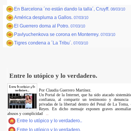
En Barcelona ´no están dando la talla´, Cruyff.
08/03/10
América despluma a Gallos.
07/03/10
El Guerrero doma al Potro.
07/03/10
Pavlyuchenkova se corona en Monterrey.
07/03/10
Tigres condena a ´La Tribu´.
07/03/10
Entre lo utópico y lo verdadero.
Por Claudia Guerrero Martínez.
​Un Portal de la Internet, que ha sido atacado sistemát
confianza, al compartir un testimonio y denuncia 
privadas de la libertad dentro del Penal de La Toma,
Reyes. En dicho mensaje exponen graves anomalías,
abusos y complicidad
...
Entre lo utópico y lo verdadero..
Entre lo utópico y lo verdadero.