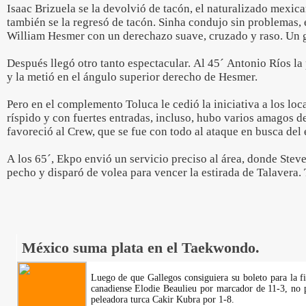
Isaac Brizuela se la devolvió de tacón, el naturalizado mexi
también se la regresó de tacón. Sinha condujo sin problemas, e
William Hesmer con un derechazo suave, cruzado y raso. Un 
Después llegó otro tanto espectacular. Al 45´ Antonio Ríos la
y la metió en el ángulo superior derecho de Hesmer.
Pero en el complemento Toluca le cedió la iniciativa a los loca
ríspido y con fuertes entradas, incluso, hubo varios amagos de
favoreció al Crew, que se fue con todo al ataque en busca del
A los 65´, Ekpo envió un servicio preciso al área, donde Stev
pecho y disparó de volea para vencer la estirada de Talavera.
México suma plata en el Taekwondo.
Luego de que Gallegos consiguiera su boleto para la fi
canadiense Elodie Beaulieu por marcador de 11-3, no p
peleadora turca Cakir Kubra por 1-8.