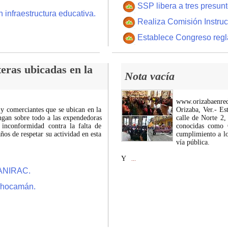
SSP libera a tres presun
 infraestructura educativa.
Realiza Comisión Instruc
Establece Congreso regl
eras ubicadas en la
Nota vacía
www.orizabaenre
 y comerciantes que se ubican en la
Orizaba, Ver.- Es
ngan sobre todo a las expendedoras
calle de Norte 2,
 inconformidad contra la falta de
conocidas como C
os de respetar su actividad en esta
cumplimiento a lo
vía pública.
Y
...
CANIRAC.
 Chocamán.