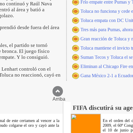
Frío empate entre Pumas y 
cano continuó y Raúl Nava
ntró al área y batió a
Toluca no funciona y cede 
golazo.
Toluca empata con DC Unite
 prendió desde fuera del área
Tres más para Pumas, ahora 
Gran reacción de Toluca y m
les, el partido se tornó
Toluca mantiene el invicto t
 bronca. El juego físico
 empate. Y lo consiguió.
Suman Tecos y Toluca el se
Eliminan al Chicago Fire e
e Lenhart controló con el
 Toluca no reaccionó, cayó en
Gana México 2-1 a Ecuador
Arriba
FIFA discutirá su age
nal de este certamen al vencer a la
En el orden del 
udo colgarse el oro y cayó ante la
2009, el 60º Cong
el 10 de junio p