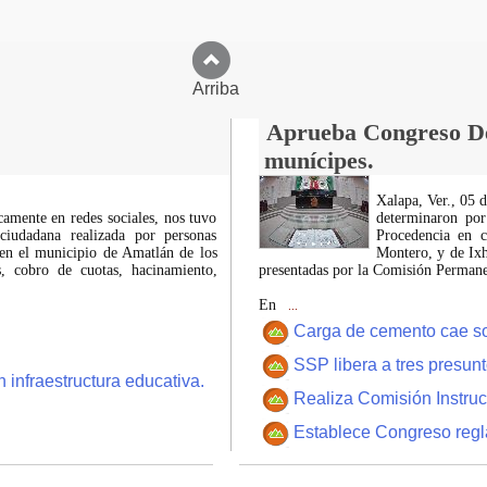
Arriba
Aprueba Congreso Dec
munícipes.
Xalapa, Ver., 05 
icamente en redes sociales, nos tuvo
determinaron por
ciudadana realizada por personas
Procedencia en c
 en el municipio de Amatlán de los
Montero, y de Ixh
 cobro de cuotas, hacinamiento,
presentadas por la Comisión Permanen
En
...
Carga de cemento cae sobr
SSP libera a tres presun
 infraestructura educativa.
Realiza Comisión Instruc
Establece Congreso regl