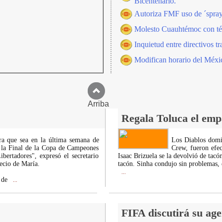
Bicentenario.
Autoriza FMF uso de ´spray´
Molesto Cuauhtémoc con téc
Inquietud entre directivos t
Modifican horario del Méxi
Arriba
Regala Toluca el emp
ra que sea en la última semana de
Los Diablos domin
 la Final de la Copa de Campeones
Crew, fueron efec
ibertadores", expresó el secretario
Isaac Brizuela se la devolvió de tac
ecio de María.
tacón. Sinha condujo sin problemas, 
...
a de
...
FIFA discutirá su age