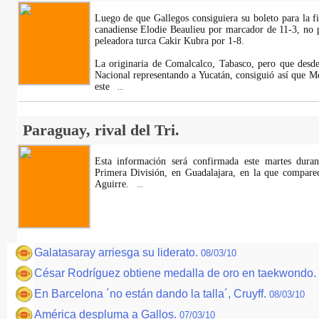
Luego de que Gallegos consiguiera su boleto para la fi
canadiense Elodie Beaulieu por marcador de 11-3, no p
peleadora turca Cakir Kubra por 1-8.
La originaria de Comalcalco, Tabasco, pero que desd
Nacional representando a Yucatán, consiguió así que M
este
...
Paraguay, rival del Tri.
Esta información será confirmada este martes dura
Primera División, en Guadalajara, en la que comparece
Aguirre.
...
Galatasaray arriesga su liderato.
08/03/10
César Rodríguez obtiene medalla de oro en taekwondo.
En Barcelona ´no están dando la talla´, Cruyff.
08/03/10
América despluma a Gallos.
07/03/10