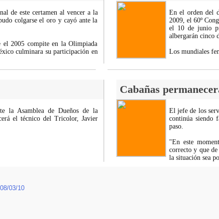
nal de este certamen al vencer a la
En el orden del 
udo colgarse el oro y cayó ante la
2009, el 60º Cong
el 10 de junio p
albergarán cinco 
e el 2005 compite en la Olimpiada
éxico culminara su participación en
Los mundiales fe
Cabañas permanecerá
nte la Asamblea de Dueños de la
El jefe de los se
rá el técnico del Tricolor, Javier
continúa siendo f
paso.
"En este moment
correcto y que de
la situación sea 
08/03/10