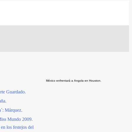
México enfrentará a Angola en Houston.
erte Guardado.
aña.
´: Márquez.
Miss Mundo 2009.
en los festejos del