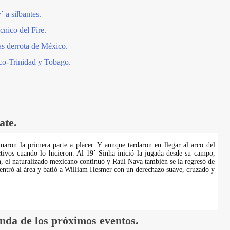
 a silbantes.
nico del Fire.
ras derrota de México.
co-Trinidad y Tobago.
ate.
aron la primera parte a placer. Y aunque tardaron en llegar al arco del
tivos cuando lo hicieron. Al 19´ Sinha inició la jugada desde su campo,
ón, el naturalizado mexicano continuó y Raúl Nava también se la regresó de
entró al área y batió a William Hesmer con un derechazo suave, cruzado y
nda de los próximos eventos.