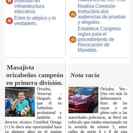
inversión en
infraestructura
Realiza Comisión
educativa.
Instructora dos
audiencias de pruebas
Entre lo utópico y lo
y alegatos.
verdadero.
Establece Congreso
reglas para el
procedimiento de
Revocación de
Mandato.
Masajista
orizabeños campeón
Nota vacía
en primera división.
Orizaba,
Orizaba, Ver.-
Veracruz. -
Una vez más la
Después de
delincuencia
que el ex
hizo de las
futbolista
suyas y en
profesional y
pleno reto a las
también ex
autoridades policiacas, se llevó un
director técnico Cristóbal Ortega
vehículo que estaba estacionado en
(+) le diera una oportunidad hace
la avenida de oriente 3, entre
ya algunos años en el equipo
calles de norte 6 y 8 de esta