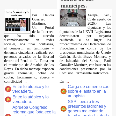
munícipes.
Por Claudia
Xalapa, Ver.,
Guerrero
05 de agosto de
Martínez.
2026.- Las
​Un Portal
diputadas y los
de la Internet,
diputados de la LXVII Legislatura
que ha sido atacado
determinaron por mayoría
sistemáticamente en redes
calificada si ha lugar los
sociales, nos tuvo confianza,
procedimientos de Declaración de
al compartir un testimonio y
Procedencia en contra de los
denuncia ciudadana realizada por
presidentes municipales de Úrsulo
personas privadas de la libertad
Galván, Bertín Bravo Montero, y
dentro del Penal de La Toma, en
de Ixhuatlán del Sureste, Raúl
el municipio de Amatlán de los
González Martínez, con base en las
Reyes. En dicho mensaje exponen
conclusiones presentadas por la
graves anomalías, cobro de
Comisión Permanente Instructora.
cuotas, hacinamiento, abusos y
complicidad
En
...
...
Entre lo utópico y lo
Carga de cemento cae
verdadero..
sobre el asfalto en la
autopista.
Entre lo utópico y lo
verdadero.
SSP libera a tres
presuntos ladrones y
Aprueba Congreso
genera malestar de
reforma que fortalece la
habitantes de La Perla