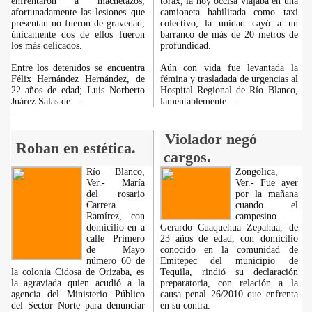
enfrentaron a machetazos,
tórax, la hoy occisa viajaba en una
afortunadamente las lesiones que
camioneta habilitada como taxi
presentan no fueron de gravedad,
colectivo, la unidad cayó a un
únicamente dos de ellos fueron
barranco de más de 20 metros de
los más delicados.
profundidad.
Entre los detenidos se encuentra
Aún con vida fue levantada la
Félix Hernández Hernández, de
fémina y trasladada de urgencias al
22 años de edad; Luis Norberto
Hospital Regional de Río Blanco,
Juárez Salas de
lamentablemente
...
...
Violador negó
Roban en estética.
cargos.
Río Blanco,
Zongolica,
Ver.- María
Ver.- Fue ayer
del rosario
por la mañana
Carrera
cuando el
Ramírez, con
campesino
domicilio en a
Gerardo Cuaquehua Zepahua, de
calle Primero
23 años de edad, con domicilio
de Mayo
conocido en la comunidad de
número 60 de
Emitepec del municipio de
la colonia Cidosa de Orizaba, es
Tequila, rindió su declaración
la agraviada quien acudió a la
preparatoria, con relación a la
agencia del Ministerio Público
causa penal 26/2010 que enfrenta
del Sector Norte para denunciar
en su contra.