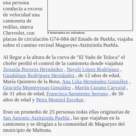
una persona
conducía a exceso
de velocidad una
camioneta de
redilas, marca
Chevrolet, con
9 lesionados en volcadura.
placas de circulación G74-084 del Estado de Puebla, viajaba
sobre el camino vecinal Magueyes-Atzitzintla Puebla.
Al llegar a la altura de la curva de "El Vado de Toluca" el
chofer perdió el control de la camioneta donde viajaban
Zenaida Poceros Hernández
,
Nayeli López Rodríguez
,
Guadalupe Rodríguez Hernández
, de 12 años de edad,
María Quintero de la Rosa,
Ana Lilia Hernández González
,
Graciela Monterrosas González
,
Martín Curano Carvajal
,
de 31 años de edad,
Francisca Sarmiento Serrano
, de 30
años de edad y
Petra Montiel Escobar
.
Eran un promedio de 25 personas todas ellas originarias de
San Antonio Atzitzintla Puebla
, las que viajaban en la
camioneta y se dirigían a la comunidad de Magueyes del
municipio de Maltrata.