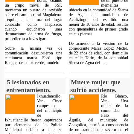
horas, cuando
de un puesto de
un grupo móvil de SSP,
memelitas
montaron un puesto de revisión
ubicado en la comunidad de Sierra
sobre el camino rural Magdalena-
de Agua del municipio de
Tequila, a la altura del lugar
Acultzingo, del estallido una
conocido como Tlapizaco,
menor de 10 años de edad, resultó
cuando escucharon unas
con quemaduras de primer grado
detonaciones de arma de fuego,
en sus piernas.
procedieron a investigar.
De acuerdo a la versión de la
Sobre la misma vía de
comerciante María López Medel,
comunicación descubrieron una
de 22 años de edad, con domicilio
camioneta marca Ford tipo
en calle Torín, de la comunidad
Ranger, de color verde, modelo
Sierra de Agua del
...
...
5 lesionados en
Muere mujer que
enfrentamiento.
sufrió accidente.
Ixhuatlancillo,
Río Blanco,
Ver.- Cinco
Ver.- Una
campesinos
mujer de la
del municipio
comunidad
de
Paso del
Ixhuatlancillo fueron capturados
Águila, del municipio de
por elementos de la Policía
Zongolica, murió a consecuencia
Municipal debido a que se
de un traumatismo severo en el