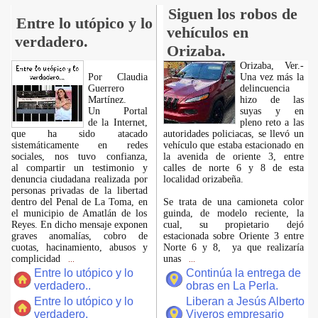
Siguen los robos de
Entre lo utópico y lo
vehículos en
verdadero.
Orizaba.
Orizaba, Ver.-
Por Claudia
Una vez más la
Guerrero
delincuencia
Martínez.
hizo de las
​Un Portal
suyas y en
de la Internet,
pleno reto a las
que ha sido atacado
autoridades policiacas, se llevó un
sistemáticamente en redes
vehículo que estaba estacionado en
sociales, nos tuvo confianza,
la avenida de oriente 3, entre
al compartir un testimonio y
calles de norte 6 y 8 de esta
denuncia ciudadana realizada por
localidad orizabeña.
personas privadas de la libertad
dentro del Penal de La Toma, en
Se trata de una camioneta color
el municipio de Amatlán de los
guinda, de modelo reciente, la
Reyes. En dicho mensaje exponen
cual, su propietario dejó
graves anomalías, cobro de
estacionada sobre Oriente 3 entre
cuotas, hacinamiento, abusos y
Norte 6 y 8, ya que realizaría
complicidad
unas
...
...
Entre lo utópico y lo
Continúa la entrega de
verdadero..
obras en La Perla.
Entre lo utópico y lo
Liberan a Jesús Alberto
verdadero.
Viveros empresario