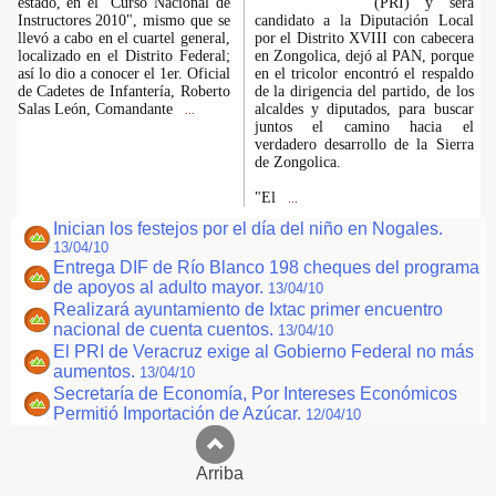
estado, en el "Curso Nacional de
(PRI) y será
Instructores 2010", mismo que se
candidato a la Diputación Local
llevó a cabo en el cuartel general,
por el Distrito XVIII con cabecera
localizado en el Distrito Federal;
en Zongolica, dejó al PAN, porque
así lo dio a conocer el 1er. Oficial
en el tricolor encontró el respaldo
de Cadetes de Infantería, Roberto
de la dirigencia del partido, de los
Salas León, Comandante
alcaldes y diputados, para buscar
...
juntos el camino hacia el
verdadero desarrollo de la Sierra
de Zongolica.
"El
...
Inician los festejos por el día del niño en Nogales.
13/04/10
Entrega DIF de Río Blanco 198 cheques del programa
de apoyos al adulto mayor.
13/04/10
Realizará ayuntamiento de Ixtac primer encuentro
nacional de cuenta cuentos.
13/04/10
El PRI de Veracruz exige al Gobierno Federal no más
aumentos.
13/04/10
Secretaría de Economía, Por Intereses Económicos
Permitió Importación de Azúcar.
12/04/10
Arriba