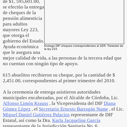
de $1, 595,601.00,
se efectúo la entrega
de cheques de la
pensión alimenticia
para adultos
mayores Ley 223,
que otorga el
gobierno del Estado.
Ayuda económica
Entrega DIF cheques correspondientes al 1ER. Trimestre de
la ley 223.
que le asegura una
mejor calidad de vida, a las personas de la tercera edad que
no cuentan con ningún tipo de apoyo.
615 abuelitos recibieron su cheque, por la cantidad de $
2,451.00, correspondientes al primer trimestre del 2010.
A la ceremonia de entrega asistieron autoridades
municipales encabezadas, por el Alcalde de Córdoba, Lic.
Alfonso Limón Krauss
, la Vicepresidenta del DIF
Diana
Gómez López
, el
Secretario Ernesto Barragán Name
, el Lic.
Miguel Daniel Gutiérrez Palacios
representante de DIF
Estatal, así como la Dra.
Karla Jacqueline García
representante de la Jurisdicción Sanitaria No. 6.