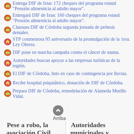
Entrega DIF de Ixtac 172 cheques del programa estatal
"Pensión alimenticia al adulto mayor".
Entregará DIF de Ixtac 160 cheques del programa estatal
"Pensión alimenticia al adulto mayor".
Clausura DIF de Córdoba segunda jornada de prótesis
dentales.
STP conmemora 95 aniversario de la promulgación de la 1era.
Ley Obrera.
DIF pone en marcha campaña contra el cáncer de mama.
Autoridades buscan apoyar a las empresas turísticas de la
región.
El DIF de Córdoba, listo en caso de contingencia por lluvias.
Recibe hospital psiquiátrico, donación de DIF de Córdoba.
Prepara DIF de Córdoba, remodelación de Alameda Murillo
Vidal.
Arriba
Pese a robo, la
Autoridades
asociación Civil
municipales y