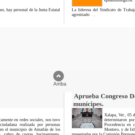
epidemiológicos.
s, hay personal de la Junta Estatal
La lideresa del Sindicato de Traba
agremiado
...
Arriba
Aprueba Congreso Dec
munícipes.
Xalapa, Ver., 05 
icamente en redes sociales, nos tuvo
determinaron por
ciudadana realizada por personas
Procedencia en c
 en el municipio de Amatlán de los
Montero, y de Ixh
 cobro de cuotas, hacinamiento,
presentadas por la Comisión Permanen