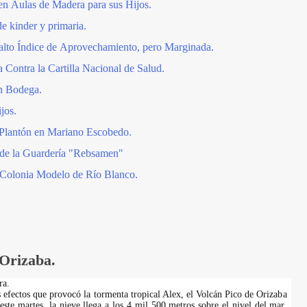
en Aulas de Madera para sus Hijos.
e kinder y primaria.
alto Índice de Aprovechamiento, pero Marginada.
 Contra la Cartilla Nacional de Salud.
n Bodega.
jos.
 Plantón en Mariano Escobedo.
 de la Guardería "Rebsamen"
 Colonia Modelo de Río Blanco.
 Orizaba.
ra.
 efectos que provocó la tormenta tropical Alex, el Volcán Pico de Orizaba
ste martes, la nieve llega a los 4 mil 500 metros sobre el nivel del mar,