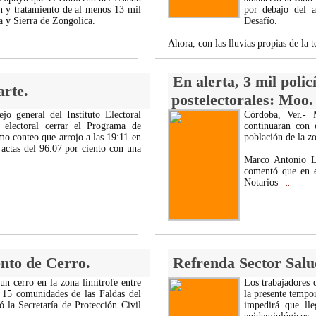
ón y tratamiento de al menos 13 mil
por debajo del a
a y Sierra de Zongolica.
Desafío.
Ahora, con las lluvias propias de la
En alerta, 3 mil poli
arte.
postelectorales: Moo.
ejo general del Instituto Electoral
Córdoba, Ver.- 
electoral cerrar el Programa de
continuaran con 
mo conteo que arrojo a las 19:11 en
población de la zo
 actas del 96.07 por ciento con una
Marco Antonio L
comentó que en e
Notarios
...
nto de Cerro.
Refrenda Sector Sal
n cerro en la zona limítrofe entre
Los trabajadores 
 15 comunidades de las Faldas del
la presente tempo
ó la Secretaría de Protección Civil
impedirá que lle