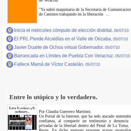
de Veracruz
"Ya subió maquinaria de la Secretaría de Comunicacione
de Caminos trabajando en la liberación
...
Inicia el miércoles cómputo de elección distrital.
06/07/10
El PRI, Pierde Alcaldías en el Valle de Orizaba.
05/07/10
Javier Duarte de Ochoa virtual Gobernador.
05/07/10
Barrancada en Límites de Puebla Con Veracruz.
05/07/10
Fallece Mamá de Víctor Castelán.
05/07/10
Entre lo utópico y lo verdadero.
Por Claudia Guerrero Martínez.
​Un Portal de la Internet, que ha sido atacado sistemát
confianza, al compartir un testimonio y denuncia 
privadas de la libertad dentro del Penal de La Toma,
Reyes. En dicho mensaje exponen graves anomalías,