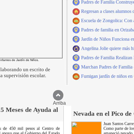
Padres de Familia Construy
Regresan a clases alumnos d
Escuela de Zongolica: Con 
Padres de familia en Orizaba
Jardín de Niños Funciona e
Angelina Jolie quiere más hi
Padres de Familia Realizan
Infantes de Jardín de Niños.
Marchan Padres de Familia
elaborando un escrito de
la supervisión escolar.
Fumigan jardín de niños en
Arriba
15 Meses de Ayuda al
Nevada en el Pico de
Juan Santos Carre
s de 450 mil pesos al Centro de
Como parte de los
l apoyo que el Gobierno del Estado
amaneció nevado e