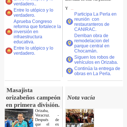
verdadero..
Y
...
Entre lo utópico y lo
Participa La Perla en
verdadero.
reunión con
Aprueba Congreso
restauranteros de
reforma que fortalece la
CANIRAC.
inversión en
Derriban obra de
infraestructura
remodelacion del
educativa.
parque central en
Entre lo utópico y lo
Chocamán.
verdadero.
Siguen los robos de
vehículos en Orizaba.
Continúa la entrega de
obras en La Perla.
Masajista
orizabeños campeón
Nota vacía
en primera división.
Orizaba,
Veracruz. -
Después de
que el ex