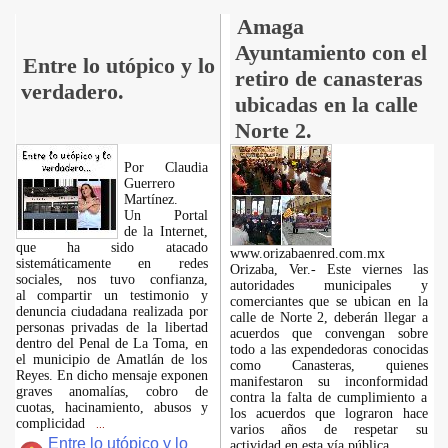
Amaga
Ayuntamiento con el
Entre lo utópico y lo
retiro de canasteras
verdadero.
ubicadas en la calle
Norte 2.
Por Claudia
Guerrero
Martínez.
​Un Portal
de la Internet,
que ha sido atacado
www.orizabaenred.com.mx
sistemáticamente en redes
Orizaba, Ver.- Este viernes las
sociales, nos tuvo confianza,
autoridades municipales y
al compartir un testimonio y
comerciantes que se ubican en la
denuncia ciudadana realizada por
calle de Norte 2, deberán llegar a
personas privadas de la libertad
acuerdos que convengan sobre
dentro del Penal de La Toma, en
todo a las expendedoras conocidas
el municipio de Amatlán de los
como Canasteras, quienes
Reyes. En dicho mensaje exponen
manifestaron su inconformidad
graves anomalías, cobro de
contra la falta de cumplimiento a
cuotas, hacinamiento, abusos y
los acuerdos que lograron hace
complicidad
...
varios años de respetar su
Entre lo utópico y lo
actividad en esta vía pública.