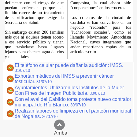
deficiente con el riesgo de que
Campesina, la cual ahora pide
puedan enfermar porque el
"cooperaciones" en los cruceros.
líquido carece de un tratamiento
de clorificación que exige la
Los cruceros de la ciudad de
Secretaría de Salud.
Córdoba se han convertido en un
negocio "redondo" para los
Sin embargo existen 200 familias
"luchadores sociales", como el
más que ni siquiera tienen acceso
llamado Movimiento Antorchista
a ese servicio público y tienen
Nacional, cuyos integrantes que
que trasladarse hasta lugares
andan repartiendo copias de un
lejanos para obtener agua de ríos
articulo escrito
...
y manantiales
...
El teléfono celular puede dañar la audición: IMSS.
31/07/10
Exhortan médicos del IMSS a prevenir cáncer
testicular.
31/07/10
Ayuntamientos, Utilizaron los Institutos de la Mujer
Con Fines de Imagen Publicitaria.
30/07/10
Con el aval del Cabildo toma protesta nuevo contralor
municipal de Río Blanco.
30/07/10
Realizan labores de limpieza en el panteón municipal
de Nogales.
30/07/10
Arriba