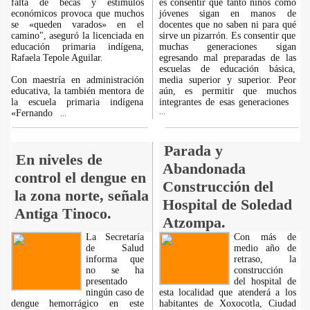
falta de becas y estímulos
es consentir que tanto niños como
económicos provoca que muchos
jóvenes sigan en manos de
se «queden varados» en el
docentes que no saben ni para qué
camino", aseguró la licenciada en
sirve un pizarrón. Es consentir que
educación primaria indígena,
muchas generaciones sigan
Rafaela Tepole Aguilar.
egresando mal preparadas de las
escuelas de educación básica,
Con maestría en administración
media superior y superior. Peor
educativa, la también mentora de
aún, es permitir que muchos
la escuela primaria indígena
integrantes de esas generaciones
«Fernando
...
...
Parada y
En niveles de
Abandonada
control el dengue en
Construcción del
la zona norte, señala
Hospital de Soledad
Antiga Tinoco.
Atzompa.
La Secretaría
Con más de
de Salud
medio año de
informa que
retraso, la
no se ha
construcción
presentado
del hospital de
ningún caso de
esta localidad que atenderá a los
dengue hemorrágico en este
habitantes de Xoxocotla, Ciudad