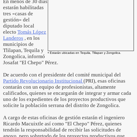
En menos de 30 días
estarán habilitadas
tres «casas de
gestión» del
diputado local
electo
Tomás López
Landeros
, en los
municipios de
Tlilapan, Tequila y
• Estarán ubicadas en Tequila, Tlilapan y Zongolica.
Zongolica, informó
Josafat "El Chepo" Pérez.
De acuerdo con el presidente del comité municipal del
Partido Revolucionario Institucional
(PRI), esas oficinas
contarán con un equipo de profesionistas, altamente
calificados, quienes se encargarán de integrar y armar cada
uno de los expedientes de los proyectos productivos que
solicite la población serrana del distrito de Zongolica.
A cargo de estas oficinas de gestión estarán el ingeniero
Ricardo Macuixtle así como "El Chepo" Pérez, quienes
tendrán la responsabilidad de recibir las solicitudes de
apoyo, pero sobretodo de los proyectos productivos que