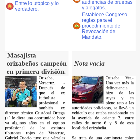
audiencias de pruebas
Entre lo utópico y lo
y alegatos.
verdadero.
Establece Congreso
reglas para el
procedimiento de
Revocación de
Mandato.
Masajista
orizabeños campeón
Nota vacía
en primera división.
Orizaba,
Orizaba, Ver.-
Veracruz. -
Una vez más la
Después de
delincuencia
que el ex
hizo de las
futbolista
suyas y en
profesional y
pleno reto a las
también ex
autoridades policiacas, se llevó un
director técnico Cristóbal Ortega
vehículo que estaba estacionado en
(+) le diera una oportunidad hace
la avenida de oriente 3, entre
ya algunos años en el equipo
calles de norte 6 y 8 de esta
profesional de los extintos
localidad orizabeña.
tiburones rojos de Veracruz,
Gabriel Osorio tuvo que vérselas
Se trata de una camioneta color