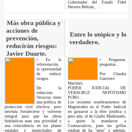
Gobernador del Estado Fidel
Herrera Beltrán,
...
Más obra pública y
acciones de
Entre lo utópico y lo
prevención,
verdadero.
reducirán riesgos:
Javier Duarte.
• En la
• Preguntas,
reforestación,
preguntas…
la oportunidad
de reducir
Por: Claudia
riesgos.
Guerrero
Martínez.
De la
PODER JUDICIAL DE
redacción.
VERACRUZ: NEPOTISMO
Veracruz tiene
PURO…
una política de
Los recientes nombramientos de
protección civil efectiva, pero
Magistrados en el Poder Judicial
necesita fortalecerse y volverse
no gustaron a la élite jurídica y
integral para que las obras
peor aún, el de Gladis Maldonado,
hidráulicas sean una prioridad y
a quien la mandaron a
una coincidencia en los planes
Coatzacoalcos, pues las grillas
estatales y municipales de
estaban de ha "peso" y además,