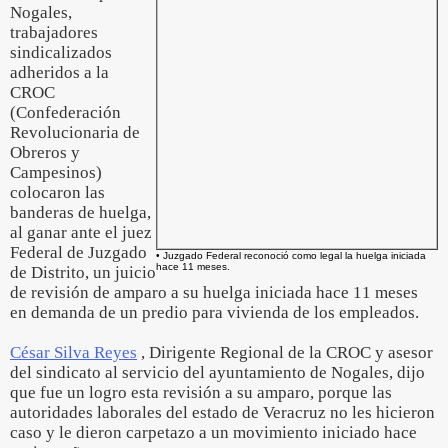
Nogales,
trabajadores
sindicalizados
adheridos a la
CROC
(Confederación
Revolucionaria de
Obreros y
Campesinos)
colocaron las
banderas de huelga,
al ganar ante el juez
Federal de Juzgado
• Juzgado Federal reconoció como legal la huelga iniciada
hace 11 meses.
de Distrito, un juicio
de revisión de amparo a su huelga iniciada hace 11 meses
en demanda de un predio para vivienda de los empleados.
César Silva Reyes
, Dirigente Regional de la CROC y asesor
del sindicato al servicio del ayuntamiento de Nogales, dijo
que fue un logro esta revisión a su amparo, porque las
autoridades laborales del estado de Veracruz no les hicieron
caso y le dieron carpetazo a un movimiento iniciado hace