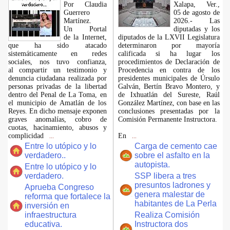
Por Claudia
Xalapa, Ver.,
Guerrero
05 de agosto de
Martínez.
2026.- Las
​Un Portal
diputadas y los
de la Internet,
diputados de la LXVII Legislatura
que ha sido atacado
determinaron por mayoría
sistemáticamente en redes
calificada si ha lugar los
sociales, nos tuvo confianza,
procedimientos de Declaración de
al compartir un testimonio y
Procedencia en contra de los
denuncia ciudadana realizada por
presidentes municipales de Úrsulo
personas privadas de la libertad
Galván, Bertín Bravo Montero, y
dentro del Penal de La Toma, en
de Ixhuatlán del Sureste, Raúl
el municipio de Amatlán de los
González Martínez, con base en las
Reyes. En dicho mensaje exponen
conclusiones presentadas por la
graves anomalías, cobro de
Comisión Permanente Instructora.
cuotas, hacinamiento, abusos y
complicidad
En
...
...
Entre lo utópico y lo
Carga de cemento cae
verdadero..
sobre el asfalto en la
autopista.
Entre lo utópico y lo
verdadero.
SSP libera a tres
presuntos ladrones y
Aprueba Congreso
genera malestar de
reforma que fortalece la
habitantes de La Perla
inversión en
infraestructura
Realiza Comisión
educativa.
Instructora dos