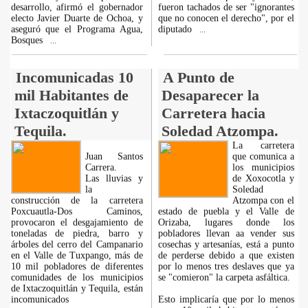
desarrollo, afirmó el gobernador
fueron tachados de ser "ignorantes
electo Javier Duarte de Ochoa, y
que no conocen el derecho", por el
aseguró que el Programa Agua,
diputado
...
Bosques
...
Incomunicadas 10
A Punto de
mil Habitantes de
Desaparecer la
Ixtaczoquitlán y
Carretera hacia
Tequila.
Soledad Atzompa.
La carretera
Juan Santos
que comunica a
Carrera.
los municipios
Las lluvias y
de Xoxocotla y
la
Soledad
construcción de la carretera
Atzompa con el
Poxcuautla-Dos Caminos,
estado de puebla y el Valle de
provocaron el desgajamiento de
Orizaba, lugares donde los
toneladas de piedra, barro y
pobladores llevan aa vender sus
árboles del cerro del Campanario
cosechas y artesanías, está a punto
en el Valle de Tuxpango, más de
de perderse debido a que existen
10 mil pobladores de diferentes
por lo menos tres deslaves que ya
comunidades de los municipios
se "comieron" la carpeta asfáltica.
de Ixtaczoquitlán y Tequila, están
incomunicados
Esto implicaría que por lo menos