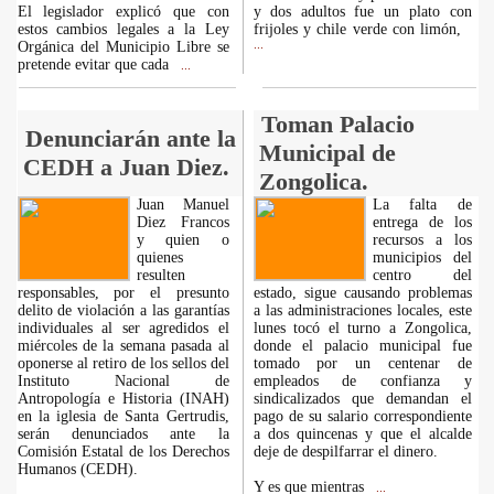
El legislador explicó que con
y dos adultos fue un plato con
estos cambios legales a la Ley
frijoles y chile verde con limón,
Orgánica del Municipio Libre se
...
pretende evitar que cada
...
Toman Palacio
Denunciarán ante la
Municipal de
CEDH a Juan Diez.
Zongolica.
Juan Manuel
La falta de
Diez Francos
entrega de los
y quien o
recursos a los
quienes
municipios del
resulten
centro del
responsables, por el presunto
estado, sigue causando problemas
delito de violación a las garantías
a las administraciones locales, este
individuales al ser agredidos el
lunes tocó el turno a Zongolica,
miércoles de la semana pasada al
donde el palacio municipal fue
oponerse al retiro de los sellos del
tomado por un centenar de
Instituto Nacional de
empleados de confianza y
Antropología e Historia (INAH)
sindicalizados que demandan el
en la iglesia de Santa Gertrudis,
pago de su salario correspondiente
serán denunciados ante la
a dos quincenas y que el alcalde
Comisión Estatal de los Derechos
deje de despilfarrar el dinero.
Humanos (CEDH).
Y es que mientras
...