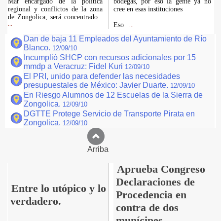
Mar encargado de la política
bodegas, por eso la gente ya no
regional y conflictos de la zona
cree en esas instituciones
de Zongolica, será concentrado
...
Eso
...
Dan de baja 11 Empleados del Ayuntamiento de Río
Blanco.
12/09/10
Incumplió SHCP con recursos adicionales por 15
mmdp a Veracruz: Fidel Kuri
12/09/10
El PRI, unido para defender las necesidades
presupuestales de México: Javier Duarte.
12/09/10
En Riesgo Alumnos de 12 Escuelas de la Sierra de
Zongolica.
12/09/10
DGTTE Protege Servicio de Transporte Pirata en
Zongolica.
12/09/10
Arriba
Aprueba Congreso
Declaraciones de
Entre lo utópico y lo
Procedencia en
verdadero.
contra de dos
munícipes.