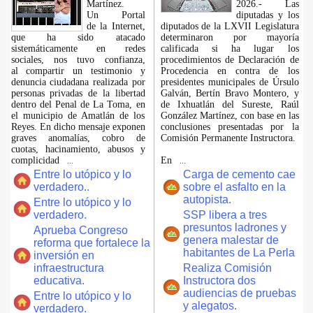
Martínez.
2026.- Las
​Un Portal
diputadas y los
de la Internet,
diputados de la LXVII Legislatura
que ha sido atacado
determinaron por mayoría
sistemáticamente en redes
calificada si ha lugar los
sociales, nos tuvo confianza,
procedimientos de Declaración de
al compartir un testimonio y
Procedencia en contra de los
denuncia ciudadana realizada por
presidentes municipales de Úrsulo
personas privadas de la libertad
Galván, Bertín Bravo Montero, y
dentro del Penal de La Toma, en
de Ixhuatlán del Sureste, Raúl
el municipio de Amatlán de los
González Martínez, con base en las
Reyes. En dicho mensaje exponen
conclusiones presentadas por la
graves anomalías, cobro de
Comisión Permanente Instructora.
cuotas, hacinamiento, abusos y
complicidad
En
...
...
Entre lo utópico y lo
Carga de cemento cae
verdadero..
sobre el asfalto en la
autopista.
Entre lo utópico y lo
verdadero.
SSP libera a tres
presuntos ladrones y
Aprueba Congreso
genera malestar de
reforma que fortalece la
habitantes de La Perla
inversión en
infraestructura
Realiza Comisión
educativa.
Instructora dos
audiencias de pruebas
Entre lo utópico y lo
y alegatos.
verdadero.