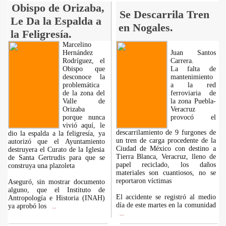
Obispo de Orizaba,
Se Descarrila Tren
Le Da la Espalda a
en Nogales.
la Feligresía.
Marcelino
Hernández
Juan Santos
Rodríguez, el
Carrera.
Obispo que
La falta de
desconoce la
mantenimiento
problemática
a la red
de la zona del
ferroviaria de
Valle de
la zona Puebla-
Orizaba
Veracruz
porque nunca
provocó el
vivió aquí, le
descarrilamiento de 9 furgones de
dio la espalda a la feligresía, ya
un tren de carga procedente de la
autorizó que el Ayuntamiento
Ciudad de México con destino a
destruyera el Curato de la Iglesia
Tierra Blanca, Veracruz, lleno de
de Santa Gertrudis para que se
papel reciclado, los daños
construya una plazoleta
materiales son cuantiosos, no se
reportaron víctimas
Aseguró, sin mostrar documento
alguno, que el Instituto de
El accidente se registró al medio
Antropología e Historia (INAH)
día de este martes en la comunidad
ya aprobó los
...
...