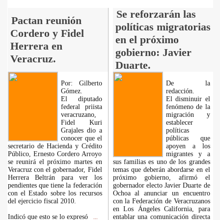
Se reforzarán las
Pactan reunión
políticas migratorias
Cordero y Fidel
en el próximo
Herrera en
gobierno: Javier
Veracruz.
Duarte.
Por: Gilberto
De la
Gómez.
redacción.
El diputado
El disminuir el
federal priista
fenómeno de la
veracruzano,
migración y
Fidel Kuri
establecer
Grajales dio a
políticas
conocer que el
públicas que
secretario de Hacienda y Crédito
apoyen a los
Público, Ernesto Cordero Arroyo
migrantes y a
se reunirá el próximo martes en
sus familias es uno de los grandes
Veracruz con el gobernador, Fidel
temas que deberán abordarse en el
Herrera Beltrán para ver los
próximo gobierno, afirmó el
pendientes que tiene la federación
gobernador electo Javier Duarte de
con el Estado sobre los recursos
Ochoa al anunciar un encuentro
del ejercicio fiscal 2010.
con la Federación de Veracruzanos
en Los Ángeles California, para
Indicó que esto se lo expresó
entablar una comunicación directa
...