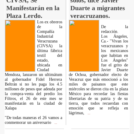
CIVSA, Se
solos, dice Javier
Manifestarán en la
Duarte a migrantes
Plaza Lerdo.
veracruzanos.
Los ex obreros
de la
De la
Compañía
redacción.
Industrial
Los Ángeles,
Veracruzana
Ca.- "Vivan los
(CIVSA) la
veracruzanos y
última fábrica
los mexicanos
textil del
que habitan en
estado,
Los Ángeles"
ubicada en
fue el grito de
Ciudad
Javier Duarte
Mendoza, lanzaron un ultimátum
de Ochoa, gobernador electo de
al gobernador Fidel Herrera
Veracruz que más emocionó a los
Beltrán si no les paga los 4.5
miles de paisanos que este
millones de pesos que adeuda por
miércoles se dieron cita en la plaza
la compra-venta del predio los
México para recordar las fiestas
Filtros, el 26 de este mes se
libertarias de su patria y de su
manifestarán en la ciudad de
tierra, que todos recuerdan con
Xalapa
emoción que se refleja en
lágrimas,
...
"De todas maneras el 26 vamos a
conmemorar un aniversario
...