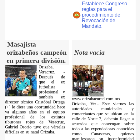
Establece Congreso
reglas para el
procedimiento de
Revocación de
Mandato.
Masajista
orizabeños campeón
Nota vacía
en primera división.
Orizaba,
Veracruz. -
Después de
que el ex
futbolista
profesional y
también ex
www.orizabaenred.com.mx
director técnico Cristóbal Ortega
Orizaba, Ver.- Este viernes las
(+) le diera una oportunidad hace
autoridades municipales y
ya algunos años en el equipo
comerciantes que se ubican en la
profesional de los extintos
calle de Norte 2, deberán llegar a
tiburones rojos de Veracruz,
acuerdos que convengan sobre
Gabriel Osorio tuvo que vérselas
todo a las expendedoras conocidas
difíciles en su natal Orizaba.
como Canasteras, quienes
manifestaron su inconformidad