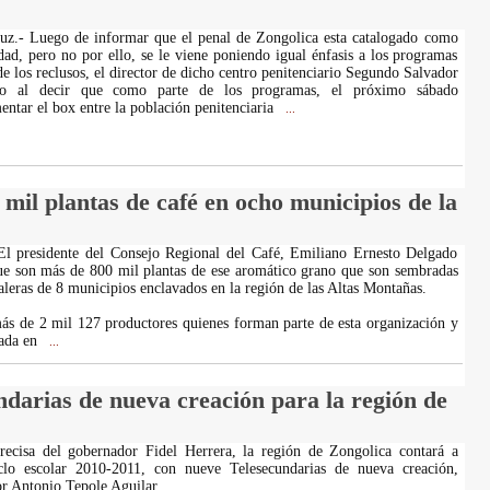
ruz.- Luego de informar que el penal de Zongolica esta catalogado como
ad, pero no por ello, se le viene poniendo igual énfasis a los programas
de los reclusos, el director de dicho centro penitenciario Segundo Salvador
do al decir que como parte de los programas, el próximo sábado
ntar el box entre la población penitenciaria
...
mil plantas de café en ocho municipios de la
 El presidente del Consejo Regional del Café, Emiliano Ernesto Delgado
ue son más de 800 mil plantas de ese aromático grano que son sembradas
taleras de 8 municipios enclavados en la región de las Altas Montañas.
ás de 2 mil 127 productores quienes forman parte de esta organización y
vada en
...
ndarias de nueva creación para la región de
precisa del gobernador Fidel Herrera, la región de Zongolica contará a
iclo escolar 2010-2011, con nueve Telesecundarias de nueva creación,
or Antonio Tepole Aguilar.