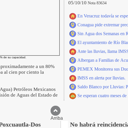
05/10/10
Nota 83634
En Veracruz todavía se espe
Conagua pide extremar prec
Sin Agua dos Semanas en R
El ayuntamiento de Río Blan
Ante las lluvias, llama IMSS
0% de su capacidad.
Albergan a Familias de Acu
ta aproximadamente a un 80%
PEMEX Monitorea sus Ductos
a al cien por ciento la
IMSS en alerta por lluvias.
Saldo Blanco por Lluvias: 
Agua) Petróleos Mexicanos
sión de Aguas del Estado de
Se esperan cuatro meses de 
Arriba
 Poxcuautla-Dos
No habrá reincidenci