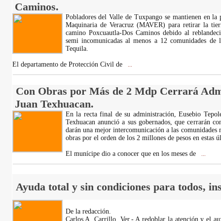
Caminos.
Pobladores del Valle de Tuxpango se mantienen en la p
Maquinaria de Veracruz (MAVER) para retirar la tierr
camino Poxcuautla-Dos Caminos debido al reblandeci
semi incomunicadas al menos a 12 comunidades de lo
Tequila.
El departamento de Protección Civil de
...
Con Obras por Más de 2 Mdp Cerrará Admi
Juan Texhuacan.
En la recta final de su administración, Eusebio Tepo
Texhuacan anunció a sus gobernados, que cerrarán con
darán una mejor intercomunicación a las comunidades m
obras por el orden de los 2 millones de pesos en estas ú
El munícipe dio a conocer que en los meses de
...
Ayuda total y sin condiciones para todos, in
De la redacción.
Carlos A. Carrillo, Ver.- A redoblar la atención y el a