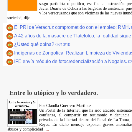
sesgo partidista o político, esa fue la instrucción p
Javier Duarte de Ochoa a las brigadas de asistencia, pu
y los veracruzanos que son víctimas de las nuevas inund
sociedad, dijo
...
El PRI de Veracruz comprometido con el empleo: RMH.
A 42 años de la masacre de Tlatelolco, la realidad sigu
¿Usted qué opina?
03/10/10
Indígenas de Zongolica, Realizan Limpieza de Vivienda
IFE envía módulo de fotocredencialización a Nogales.
02
Entre lo utópico y lo verdadero.
Por Claudia Guerrero Martínez.
​Un Portal de la Internet, que ha sido atacado sistemát
confianza, al compartir un testimonio y denuncia 
privadas de la libertad dentro del Penal de La Toma,
Reyes. En dicho mensaje exponen graves anomalías,
abusos y complicidad
...