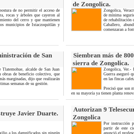
de Zongolica.
ostura de no permitir el acceso de
Zongolica, Verac
a, rocas y árboles que cayeron al
de mínima segurid
miento del cerro y que mantienen
de rehabilitación 
s municipios de Ixtaczoquitlán y
Caballero, abun
comenzaran a fome
nistración de San
Siembran más de 800 
sierra de Zongolica.
le Tlatemohue, alcalde de San Juan
Zongolica, Ver.-
 obras de beneficio colectivo, que
Guerra aseguró q
ás marginadas, dijo que realizarán
en las fincas cafe
ltimas semanas de su gestión.
Precisó que son m
en su mayoría ya tienen planta reno
Autorizan 9 Telesecu
struye Javier Duarte.
Zongolica
Por instrucción 
partir de este c
uxilio a los damnificados sin ningún
anunció el profes