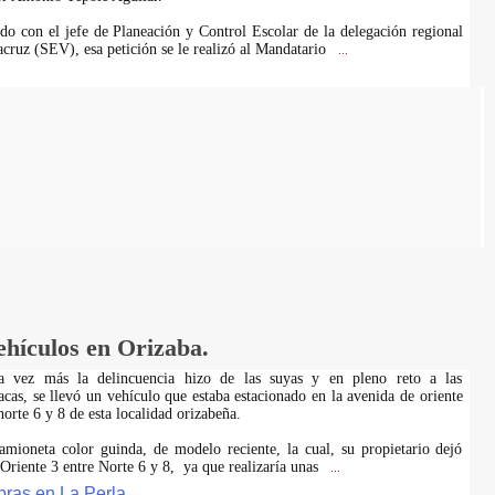
do con el jefe de Planeación y Control Escolar de la delegación regional
acruz (SEV), esa petición se le realizó al Mandatario
...
ehículos en Orizaba.
na vez más la delincuencia hizo de las suyas y en pleno reto a las
acas, se llevó un vehículo que estaba estacionado en la avenida de oriente
 norte 6 y 8 de esta localidad orizabeña.
amioneta color guinda, de modelo reciente, la cual, su propietario dejó
 Oriente 3 entre Norte 6 y 8, ya que realizaría unas
...
bras en La Perla.