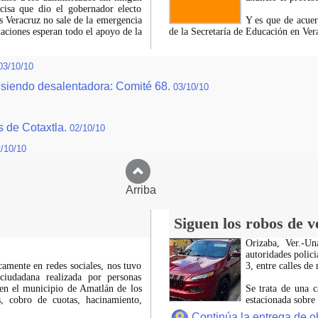
recisa que dio el gobernador electo
es Veracruz no sale de la emergencia
Y es que de acuer
aciones esperan todo el apoyo de la
de la Secretaría de Educación en Ver
03/10/10
e siendo desalentadora: Comité 68.
03/10/10
s de Cotaxtla.
02/10/10
/10/10
Arriba
Siguen los robos de v
Orizaba, Ver.-U
autoridades polici
icamente en redes sociales, nos tuvo
3, entre calles de
ciudadana realizada por personas
 en el municipio de Amatlán de los
Se trata de una c
 cobro de cuotas, hacinamiento,
estacionada sobre
Continúa la entrega de o