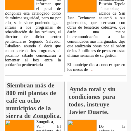
informar que
Eusebio Tepole
el penal de
Tlatemohue,
Zongolica esta catalogado como
alcalde de San
de mínima seguridad, pero no por
Juan Texhuacan anunció a sus
ello, se le viene poniendo igual
gobernados, que cerrarán con
énfasis a los programas de
obras de beneficio colectivo, que
rehabilitación de los reclusos, el
darán una mejor
director de dicho centro
intercomunicación a las
penitenciario Segundo Salvador
comunidades más marginadas, dijo
Caballero, abundo al decir que
que realizarán obras por el orden
como parte de los programas, el
de los 2 millones de pesos en estas
próximo sábado comenzaran a
últimas semanas de su gestión.
fomentar el box entre la
población penitenciaria
El munícipe dio a conocer que en
...
los meses de
...
Siembran más de
Ayuda total y sin
800 mil plantas de
condiciones para
café en ocho
todos, instruye
municipios de la
Javier Duarte.
sierra de Zongolica.
Zongolica,
Ver.- El
De la