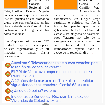
presidente del
redacción.
Consejo
Carlos A.
Regional del
Carrillo, Ver.-
Café, Emiliano Ernesto Delgado
A redoblar la
Guerra aseguró que son más de
atención y el auxilio a los
800 mil plantas de ese aromático
damnificados sin ningún sesgo
grano que son sembradas en las
partidista o político, esa fue la
fincas cafetaleras de 8 municipios
instrucción precisa que dio el
enclavados en la región de las
gobernador electo Javier Duarte de
Altas Montañas.
Ochoa a las brigadas de asistencia,
pues Veracruz no sale de la
Precisó que son más de 2 mil 127
emergencia y los veracruzanos que
productores quienes forman parte
son víctimas de las nuevas
de esta organización y en su
inundaciones esperan todo el
mayoría ya tienen planta
apoyo de la sociedad, dijo
...
renovada en
...
Autorizan 9 Telesecundarias de nueva creación para
la región de Zongolica
03/10/10
El PRI de Veracruz comprometido con el empleo:
RMH.
03/10/10
A 42 años de la masacre de Tlatelolco, la realidad
sigue siendo desalentadora: Comité 68.
03/10/10
¿Usted qué opina?
03/10/10
Indígenas de Zongolica, Realizan Limpieza de
Viviendas de Cotaxtla.
02/10/10