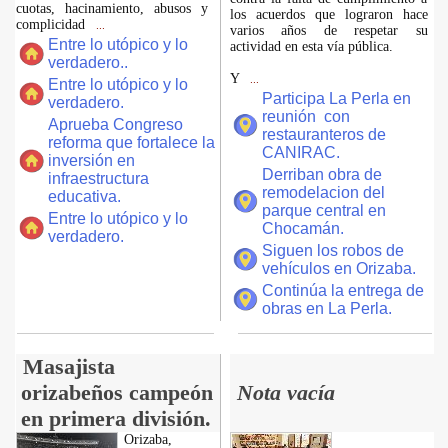
cuotas, hacinamiento, abusos y
los acuerdos que lograron hace
complicidad
...
varios años de respetar su
Entre lo utópico y lo
actividad en esta vía pública.
verdadero..
Y
...
Entre lo utópico y lo
Participa La Perla en
verdadero.
reunión con
Aprueba Congreso
restauranteros de
reforma que fortalece la
CANIRAC.
inversión en
Derriban obra de
infraestructura
remodelacion del
educativa.
parque central en
Entre lo utópico y lo
Chocamán.
verdadero.
Siguen los robos de
vehículos en Orizaba.
Continúa la entrega de
obras en La Perla.
Masajista
orizabeños campeón
Nota vacía
en primera división.
Orizaba,