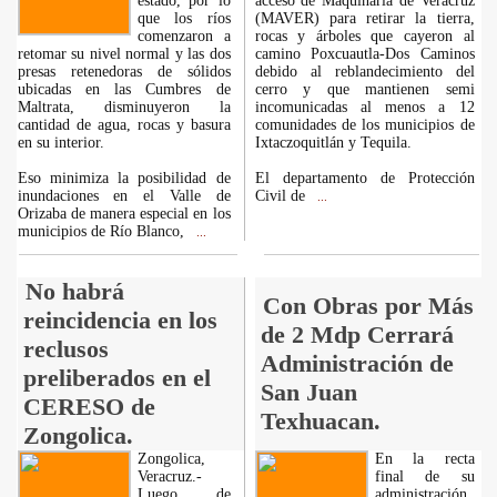
estado, por lo
acceso de Maquinaria de Veracruz
que los ríos
(MAVER) para retirar la tierra,
comenzaron a
rocas y árboles que cayeron al
retomar su nivel normal y las dos
camino Poxcuautla-Dos Caminos
presas retenedoras de sólidos
debido al reblandecimiento del
ubicadas en las Cumbres de
cerro y que mantienen semi
Maltrata, disminuyeron la
incomunicadas al menos a 12
cantidad de agua, rocas y basura
comunidades de los municipios de
en su interior.
Ixtaczoquitlán y Tequila.
Eso minimiza la posibilidad de
El departamento de Protección
inundaciones en el Valle de
Civil de
...
Orizaba de manera especial en los
municipios de Río Blanco,
...
No habrá
Con Obras por Más
reincidencia en los
de 2 Mdp Cerrará
reclusos
Administración de
preliberados en el
San Juan
CERESO de
Texhuacan.
Zongolica.
Zongolica,
En la recta
Veracruz.-
final de su
Luego de
administración,