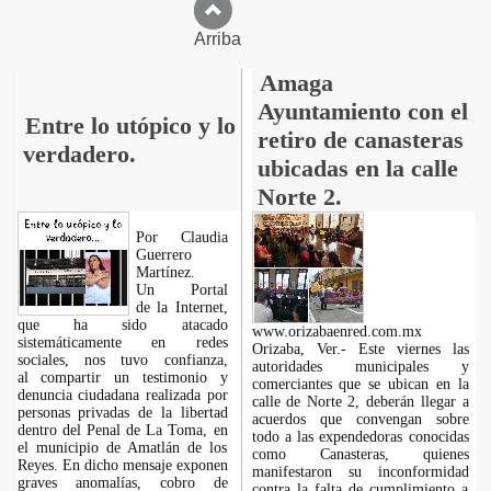
Arriba
Amaga
Ayuntamiento con el
Entre lo utópico y lo
retiro de canasteras
verdadero.
ubicadas en la calle
Norte 2.
Por Claudia
Guerrero
Martínez.
​Un Portal
de la Internet,
que ha sido atacado
www.orizabaenred.com.mx
sistemáticamente en redes
Orizaba, Ver.- Este viernes las
sociales, nos tuvo confianza,
autoridades municipales y
al compartir un testimonio y
comerciantes que se ubican en la
denuncia ciudadana realizada por
calle de Norte 2, deberán llegar a
personas privadas de la libertad
acuerdos que convengan sobre
dentro del Penal de La Toma, en
todo a las expendedoras conocidas
el municipio de Amatlán de los
como Canasteras, quienes
Reyes. En dicho mensaje exponen
manifestaron su inconformidad
graves anomalías, cobro de
contra la falta de cumplimiento a