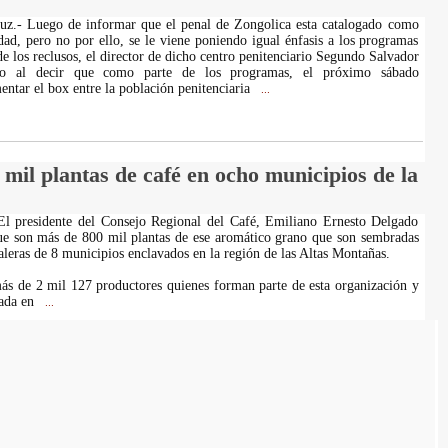
ruz.- Luego de informar que el penal de Zongolica esta catalogado como
ad, pero no por ello, se le viene poniendo igual énfasis a los programas
de los reclusos, el director de dicho centro penitenciario Segundo Salvador
do al decir que como parte de los programas, el próximo sábado
ntar el box entre la población penitenciaria
...
mil plantas de café en ocho municipios de la
 El presidente del Consejo Regional del Café, Emiliano Ernesto Delgado
ue son más de 800 mil plantas de ese aromático grano que son sembradas
taleras de 8 municipios enclavados en la región de las Altas Montañas.
ás de 2 mil 127 productores quienes forman parte de esta organización y
vada en
...