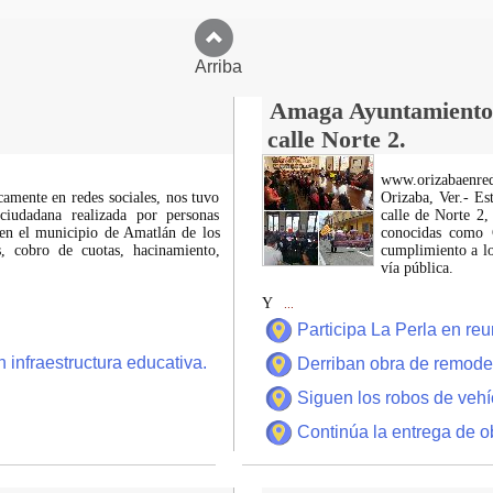
Arriba
Amaga Ayuntamiento c
calle Norte 2.
www.orizabaenre
icamente en redes sociales, nos tuvo
Orizaba, Ver.- Es
ciudadana realizada por personas
calle de Norte 2,
 en el municipio de Amatlán de los
conocidas como C
 cobro de cuotas, hacinamiento,
cumplimiento a lo
vía pública.
Y
...
Participa La Perla en r
 infraestructura educativa.
Derriban obra de remode
Siguen los robos de vehí
Continúa la entrega de o