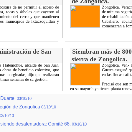
de Zongolica.
ostura de no permitir el acceso de
Zongolica, Verac
a, rocas y árboles que cayeron al
de mínima segurid
miento del cerro y que mantienen
de rehabilitación 
s municipios de Ixtaczoquitlán y
Caballero, abun
comenzaran a fome
nistración de San
Siembran más de 800 
sierra de Zongolica.
le Tlatemohue, alcalde de San Juan
Zongolica, Ver.-
 obras de beneficio colectivo, que
Guerra aseguró q
ás marginadas, dijo que realizarán
en las fincas cafe
ltimas semanas de su gestión.
Precisó que son m
en su mayoría ya tienen planta reno
r Duarte.
03/10/10
región de Zongolica
03/10/10
03/10/10
e siendo desalentadora: Comité 68.
03/10/10