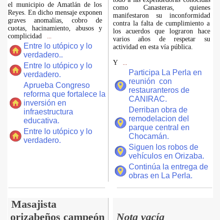
el municipio de Amatlán de los
como Canasteras, quienes
Reyes. En dicho mensaje exponen
manifestaron su inconformidad
graves anomalías, cobro de
contra la falta de cumplimiento a
cuotas, hacinamiento, abusos y
los acuerdos que lograron hace
complicidad
...
varios años de respetar su
Entre lo utópico y lo
actividad en esta vía pública.
verdadero..
Y
...
Entre lo utópico y lo
Participa La Perla en
verdadero.
reunión con
Aprueba Congreso
restauranteros de
reforma que fortalece la
CANIRAC.
inversión en
Derriban obra de
infraestructura
remodelacion del
educativa.
parque central en
Entre lo utópico y lo
Chocamán.
verdadero.
Siguen los robos de
vehículos en Orizaba.
Continúa la entrega de
obras en La Perla.
Masajista
orizabeños campeón
Nota vacía