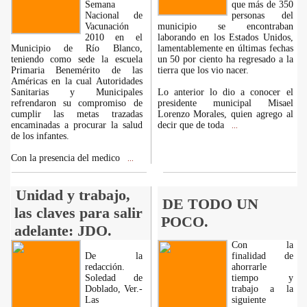
Semana
que más de 350
Nacional de
personas del
Vacunación
municipio se encontraban
2010 en el
laborando en los Estados Unidos,
Municipio de Río Blanco,
lamentablemente en últimas fechas
teniendo como sede la escuela
un 50 por ciento ha regresado a la
Primaria Benemérito de las
tierra que los vio nacer.
Américas en la cual Autoridades
Sanitarias y Municipales
Lo anterior lo dio a conocer el
refrendaron su compromiso de
presidente municipal Misael
cumplir las metas trazadas
Lorenzo Morales, quien agrego al
encaminadas a procurar la salud
decir que de toda
...
de los infantes.
Con la presencia del medico
...
Unidad y trabajo,
DE TODO UN
las claves para salir
POCO.
adelante: JDO.
Con la
De la
finalidad de
redacción.
ahorrarle
Soledad de
tiempo y
Doblado, Ver.-
trabajo a la
Las
siguiente