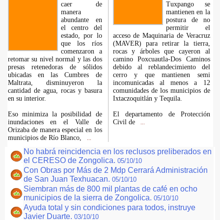
caer de
Tuxpango se
manera
mantienen en la
abundante en
postura de no
el centro del
permitir el
estado, por lo
acceso de Maquinaria de Veracruz
que los ríos
(MAVER) para retirar la tierra,
comenzaron a
rocas y árboles que cayeron al
retomar su nivel normal y las dos
camino Poxcuautla-Dos Caminos
presas retenedoras de sólidos
debido al reblandecimiento del
ubicadas en las Cumbres de
cerro y que mantienen semi
Maltrata, disminuyeron la
incomunicadas al menos a 12
cantidad de agua, rocas y basura
comunidades de los municipios de
en su interior.
Ixtaczoquitlán y Tequila.
Eso minimiza la posibilidad de
El departamento de Protección
inundaciones en el Valle de
Civil de
...
Orizaba de manera especial en los
municipios de Río Blanco,
...
No habrá reincidencia en los reclusos preliberados en
el CERESO de Zongolica.
05/10/10
Con Obras por Más de 2 Mdp Cerrará Administración
de San Juan Texhuacan.
05/10/10
Siembran más de 800 mil plantas de café en ocho
municipios de la sierra de Zongolica.
05/10/10
Ayuda total y sin condiciones para todos, instruye
Javier Duarte.
03/10/10