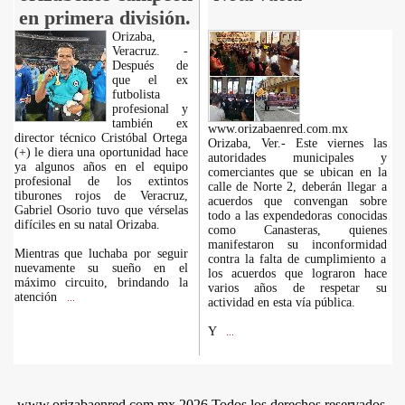
en primera división.
Orizaba,
Veracruz. -
Después de
que el ex
futbolista
profesional y
también ex
www.orizabaenred.com.mx
director técnico Cristóbal Ortega
Orizaba, Ver.- Este viernes las
(+) le diera una oportunidad hace
autoridades municipales y
ya algunos años en el equipo
comerciantes que se ubican en la
profesional de los extintos
calle de Norte 2, deberán llegar a
tiburones rojos de Veracruz,
acuerdos que convengan sobre
Gabriel Osorio tuvo que vérselas
todo a las expendedoras conocidas
difíciles en su natal Orizaba.
como Canasteras, quienes
manifestaron su inconformidad
Mientras que luchaba por seguir
contra la falta de cumplimiento a
nuevamente su sueño en el
los acuerdos que lograron hace
máximo circuito, brindando la
varios años de respetar su
atención
...
actividad en esta vía pública.
Y
...
www.orizabaenred.com.mx 2026 Todos los derechos reservados.