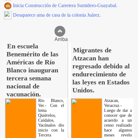
Inicia Construcción de Carretera Sumidero-Guayabal.
Desaparece ama de casa de la colonia Juárez.
Arriba
En escuela
Migrantes de
Benemérito de las
Atzacan han
Américas de Río
regresado debido al
Blanco inauguran
endurecimiento de
tercera semana
las leyes en Estados
nacional de
Unidos.
vacunación.
Río Blanco,
Atzacan,
Ver.- Con el
Veracruz.-
lema
Luego de dar a
Quiérelos,
conocer que de
Cuídalos,
acuerdo a un
Vacúnalos dio
censo realizado
inicio con la
hace algunos
Tercera
meses revelo