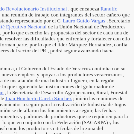
ido Revolucionario Institucional
, que encabeza
Ranulfo
 una reunión de trabajo con integrantes del sector cañero que
estando representado por el C.
Lauro Guido Vargas
, Secretario
té Ejecutivo Nacional
de la Unión Nacional de Productores
 por lo que escucho las propuestas del sector de cada una de
de resolver las dificultades que enfrentan y fortalecer con ello
ue forman parte, por lo que el líder Márquez Hernández, confía
deres del sector del PRI, podrá seguir avanzando hacia
nómica, el Gobierno del Estado de Veracruz continúa con su
r nuevos empleos y apoyar a los productores veracruzanos,
a de instalación de una Industria Juguera, en la región
r lo que siguiendo las instrucciones del gobernador de
án
, la Secretaría de Desarrollo Agropecuario, Rural, Forestal
 de
Juan Humberto García Sánchez
; inicio las reuniones de
neamientos a seguir para la realización de Industria de Jugos
nión se detallaron los lineamientos a seguir, las fechas
ocumentos y padrones de productores que se requieren para la
or lo que en conjunto con la Federación (SAGARPA) y los
así como los productores citrícolas de la zona del