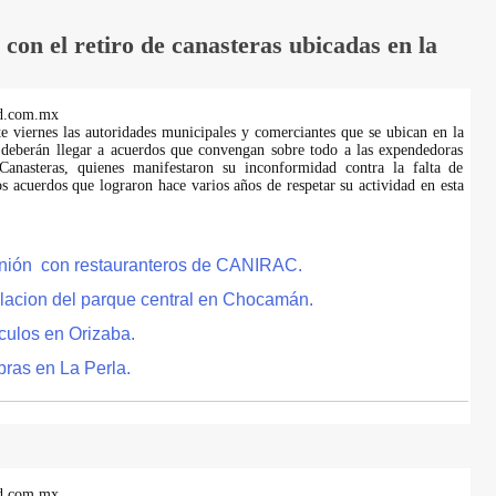
on el retiro de canasteras ubicadas en la
d.com.mx
te viernes las autoridades municipales y comerciantes que se ubican en la
 deberán llegar a acuerdos que convengan sobre todo a las expendedoras
anasteras, quienes manifestaron su inconformidad contra la falta de
s acuerdos que lograron hace varios años de respetar su actividad en esta
eunión con restauranteros de CANIRAC.
lacion del parque central en Chocamán.
culos en Orizaba.
bras en La Perla.
d.com.mx