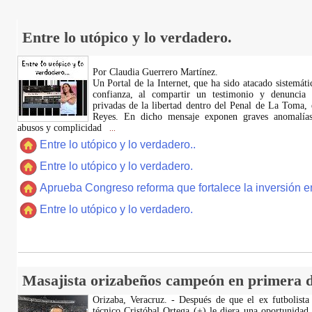
Entre lo utópico y lo verdadero.
Por Claudia Guerrero Martínez.
​Un Portal de la Internet, que ha sido atacado sistemát
confianza, al compartir un testimonio y denuncia 
privadas de la libertad dentro del Penal de La Toma,
Reyes. En dicho mensaje exponen graves anomalías,
abusos y complicidad
...
Entre lo utópico y lo verdadero..
Entre lo utópico y lo verdadero.
Aprueba Congreso reforma que fortalece la inversión en
Entre lo utópico y lo verdadero.
Masajista orizabeños campeón en primera d
Orizaba, Veracruz. - Después de que el ex futbolista
técnico Cristóbal Ortega (+) le diera una oportunidad