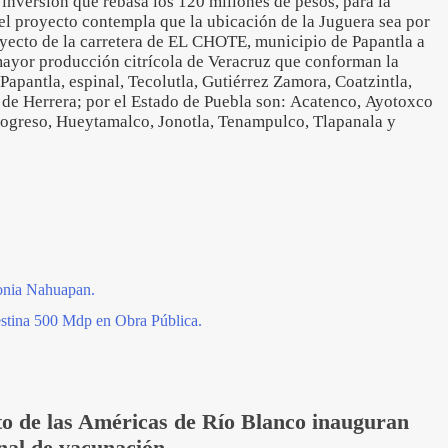
inversión que rebasa los 120 millones de pesos, para la
 el proyecto contempla que la ubicación de la Juguera sea por
rayecto de la carretera de EL CHOTE, municipio de Papantla a
mayor producción citrícola de Veracruz que conforman la
Papantla, espinal, Tecolutla, Gutiérrez Zamora, Coatzintla,
de Herrera; por el Estado de Puebla son: Acatenco, Ayotoxco
rogreso, Hueytamalco, Jonotla, Tenampulco, Tlapanala y
lonia Nahuapan.
tina 500 Mdp en Obra Pública.
o de las Américas de Río Blanco inauguran
nal de vacunación.