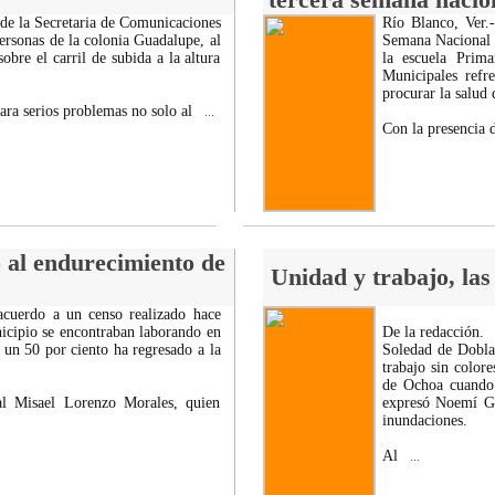
 de la Secretaria de Comunicaciones
Río Blanco, Ver.
ersonas de la colonia Guadalupe, al
Semana Nacional 
bre el carril de subida a la altura
la escuela Prima
Municipales ref
procurar la salud 
ara serios problemas no solo al
...
Con la presencia
 al endurecimiento de
Unidad y trabajo, las
acuerdo a un censo realizado hace
icipio se encontraban laborando en
De la redacción.
 un 50 por ciento ha regresado a la
Soledad de Doblad
trabajo sin colore
de Ochoa cuando 
al Misael Lorenzo Morales, quien
expresó Noemí Gu
inundaciones.
Al
...