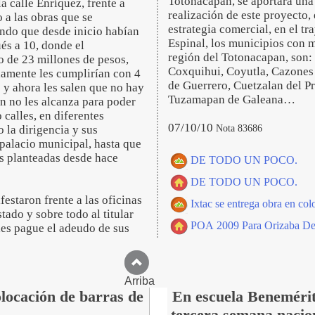
Totonacapan, se aportara una 
 calle Enríquez, frente a
realización de este proyecto,
 a las obras que se
estrategia comercial, en el t
endo que desde inicio habían
Espinal, los municipios con 
ués a 10, donde el
región del Totonacapan, son: 
o de 23 millones de pesos,
Coxquihui, Coyutla, Cazones 
lamente les cumplirían con 4
de Guerrero, Cuetzalan del P
y ahora les salen que no hay
Tuzamapan de Galeana…
n no les alcanza para poder
calles, en diferentes
07/10/10
Nota 83686
 la dirigencia y sus
palacio municipal, hasta que
es planteadas desde hace
DE TODO UN POCO.
DE TODO UN POCO.
staron frente a las oficinas
Ixtac se entrega obra en co
tado y sobre todo al titular
POA 2009 Para Orizaba Des
les pague el adeudo de sus
Arriba
olocación de barras de
En escuela Benemérit
tercera semana nacio