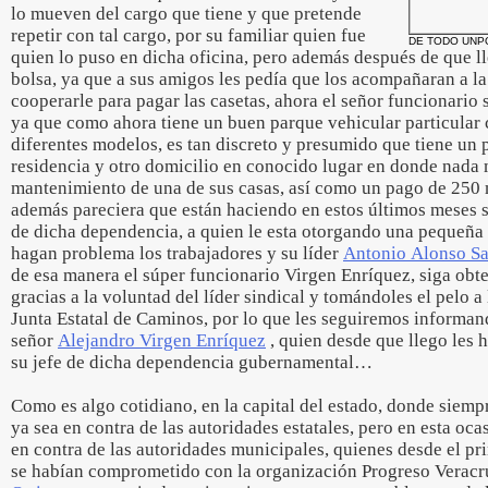
lo mueven del cargo que tiene y que pretende
repetir con tal cargo, por su familiar quien fue
DE TODO UNP
quien lo puso en dicha oficina, pero además después de que l
bolsa, ya que a sus amigos les pedía que los acompañaran a la 
cooperarle para pagar las casetas, ahora el señor funcionario 
ya que como ahora tiene un buen parque vehicular particular 
diferentes modelos, es tan discreto y presumido que tiene un
residencia y otro domicilio en conocido lugar en donde nada
mantenimiento de una de sus casas, así como un pago de 250 
además pareciera que están haciendo en estos últimos meses su
de dicha dependencia, a quien le esta otorgando una pequeña
hagan problema los trabajadores y su líder
Antonio Alonso Sa
de esa manera el súper funcionario Virgen Enríquez, siga obt
gracias a la voluntad del líder sindical y tomándoles el pelo a 
Junta Estatal de Caminos, por lo que les seguiremos informand
señor
Alejandro Virgen Enríquez
, quien desde que llego les 
su jefe de dicha dependencia gubernamental…
Como es algo cotidiano, en la capital del estado, donde siemp
ya sea en contra de las autoridades estatales, pero en esta oc
en contra de las autoridades municipales, quienes desde el pr
se habían comprometido con la organización Progreso Veracr