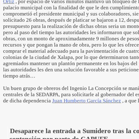
Ortiz
, por espacio de varios minutos mantuvo un bloqueo de la
palacio municipal con la finalidad de que le den cumplimiento
comprometió el presidente municipal y sus colaboradores, si
solicitado 26 obras, después de platicar se bajaron a 12, desp
presupuesto para la realización de dichas obras seria un mont
pero al paso del tiempo las autoridades les informaron que so
obras, con un monto de aproximadamente 9 millones de pesos 
recursos y que pongan la mano de obra, pero lo que les ofrece
comprar el material adecuado para la pavimentación de cuatro 
colonias de la ciudad de Xalapa, por lo que determinaron tanto
agremiados mantener un plantón permanente en los bajos del 
las autoridades les den una solución favorable a sus peticion
tiempo atrás…
Un buen grupo de obreros del Ingenio La Concepción se manife
centrales de la SEDARPA, para solicitarle al gobernador del es
de dicha dependencia
Juan Humberto García Sánchez
, a que 
Desaparece la entrada a Sumidero tras la c
contención por parte de CAPUFE.