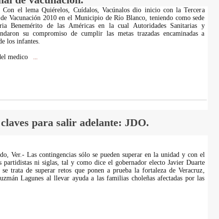
- Con el lema Quiérelos, Cuídalos, Vacúnalos dio inicio con la Tercera
de Vacunación 2010 en el Municipio de Río Blanco, teniendo como sede
ria Benemérito de las Américas en la cual Autoridades Sanitarias y
rendaron su compromiso de cumplir las metas trazadas encaminadas a
de los infantes.
 del medico
...
 claves para salir adelante: JDO.
o, Ver.- Las contingencias sólo se pueden superar en la unidad y con el
s partidistas ni siglas, tal y como dice el gobernador electo Javier Duarte
se trata de superar retos que ponen a prueba la fortaleza de Veracruz,
zmán Lagunes al llevar ayuda a las familias choleñas afectadas por las