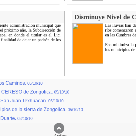
Disminuye Nivel de C
uiente administración municipal que
Las lluvias han d
del próximo año, la Subdirección de
ríos comenzaron a
a, en donde el titular es el Lic.
en las Cumbres de 
finalidad de dejar un padrón de los
Eso minimiza la p
los municipios de
Dos Caminos.
05/10/10
 el CERESO de Zongolica.
05/10/10
e San Juan Texhuacan.
05/10/10
pios de la sierra de Zongolica.
05/10/10
r Duarte.
03/10/10