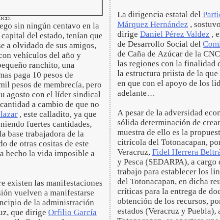
La dirigencia estatal del
Part
OCO.
Márquez Hernández
, sostuvo
lego sin ningún centavo en la
dirige
Daniel Pérez Valdez
, 
capital del estado, tenían que
de Desarrollo Social del
Comi
se a olvidado de sus amigos,
de Caña de Azúcar de la CNC,
con vehículos del año y
las regiones con la finalidad 
 pequeño ranchito, una
la estructura priista de la q
 mas paga 10 pesos de
en que con el apoyo de los li
mil pesos de membrecía, pero
adelante…
 agosto con el líder sindical
 cantidad a cambio de que no
A pesar de la adversidad eco
lazar
, este calladito, ya que
sólida determinación de crea
eniendo fuertes cantidades,
muestra de ello es la propuest
la base trabajadora de la
citrícola del Totonacapan, po
o de otras cositas de este
Veracruz,
Fidel Herrera Beltr
ha hecho la vida imposible a
y Pesca (SEDARPA), a cargo
trabajo para establecer los li
del Totonacapan, en dicha reu
re existen las manifestaciones
críticas para la entrega de d
asión vuelven a manifestarse
obtención de los recursos, p
incipio de la administración
estados (Veracruz y Puebla), 
uz, que dirige
Orfilio García