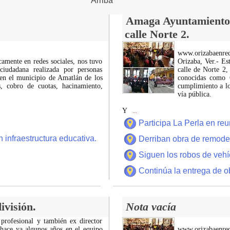
Arriba
Amaga Ayuntamiento c
calle Norte 2.
www.orizabaenre
icamente en redes sociales, nos tuvo
Orizaba, Ver.- Es
ciudadana realizada por personas
calle de Norte 2,
 en el municipio de Amatlán de los
conocidas como C
 cobro de cuotas, hacinamiento,
cumplimiento a lo
vía pública.
Y
...
Participa La Perla en r
 infraestructura educativa.
Derriban obra de remode
Siguen los robos de vehí
Continúa la entrega de o
ivisión.
Nota vacía
 profesional y también ex director
 hace ya algunos años en el equipo
www.orizabaenre