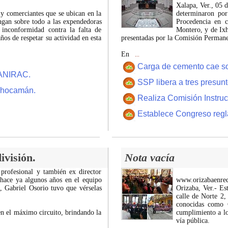
Xalapa, Ver., 05 
 y comerciantes que se ubican en la
determinaron por
ngan sobre todo a las expendedoras
Procedencia en c
 inconformidad contra la falta de
Montero, y de Ixh
os de respetar su actividad en esta
presentadas por la Comisión Permanen
En
...
Carga de cemento cae sobr
CANIRAC.
SSP libera a tres presun
 Chocamán.
Realiza Comisión Instruc
Establece Congreso regl
ivisión.
Nota vacía
 profesional y también ex director
 hace ya algunos años en el equipo
www.orizabaenre
z, Gabriel Osorio tuvo que vérselas
Orizaba, Ver.- Es
calle de Norte 2,
conocidas como C
n el máximo circuito, brindando la
cumplimiento a lo
vía pública.