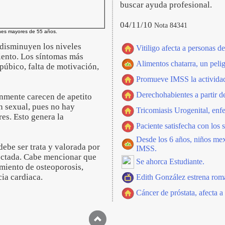
buscar ayuda profesional.
04/11/10
Nota 84341
ones mayores de 55 años.
 disminuyen los niveles
Vitiligo afecta a personas d
iento. Los síntomas más
Alimentos chatarra, un peli
 púbico, falta de motivación,
Promueve IMSS la actividad 
Derechohabientes a partir 
nmente carecen de apetito
n sexual, pues no hay
Tricomiasis Urogenital, enf
es. Esto genera la
Paciente satisfecha con los s
Desde los 6 años, niños mex
ebe ser trata y valorada por
IMSS.
fectada. Cabe mencionar que
Se ahorca Estudiante.
miento de osteoporosis,
cia cardiaca.
Edith González estrena rom
Cáncer de próstata, afecta a 