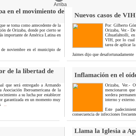
Arriba
ba en el movimiento de
Nuevos casos de VIH
 que se toma como antecedente de la
Por: Gilberto Gó
ión de Orizaba, donde por cierto se
Orizaba, Ver.- De
más importante de América Latina en
Cihuatlahtolli, 
VIH, por lo cual 
tarea de aplicar l
0 de noviembre en el municipio de
Jaimes dijo que desafortunadamente
r de la libertad de
Inflamación en el oí
onal que será entregado a Armando
Orizaba, Ver.- O
la Asociación Iberoamericana de la
mencionaron que 
cimiento a su lucha por establecer
sordera permanent
a por garantizada en un momento muy
interno y externo.
s
...
Este padecimien
consecuencia de infecciones frecuent
Llama la Iglesia a A