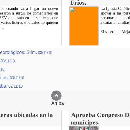
Fríos.
ios cuando va a llegar un nuevo
La Iglesia Católic
zaron a surgir los comentarios en
apoyar a las per
SEV que están en un sindicato que
personas que no t
varios lideres sindicales no quieren
a dañar a familias
...
El sacerdote Alej
eorológicos: Slim.
03/11/10
.
03/11/10
/10
dios.
03/11/10
aba.
02/11/10
Arriba
eras ubicadas en la
Aprueba Congreso Dec
munícipes.