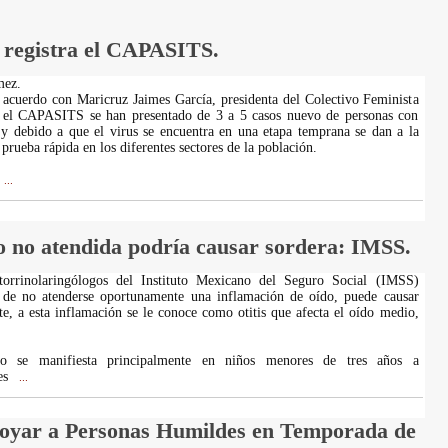
 registra el CAPASITS.
mez.
 acuerdo con Maricruz Jaimes García, presidenta del Colectivo Feminista
en el CAPASITS se han presentado de 3 a 5 casos nuevo de personas con
y debido a que el virus se encuentra en una etapa temprana se dan a la
a prueba rápida en los diferentes sectores de la población.
...
do no atendida podría causar sordera: IMSS.
torrinolaringólogos del Instituto Mexicano del Seguro Social (IMSS)
de no atenderse oportunamente una inflamación de oído, puede causar
e, a esta inflamación se le conoce como otitis que afecta el oído medio,
to se manifiesta principalmente en niños menores de tres años a
es
...
poyar a Personas Humildes en Temporada de