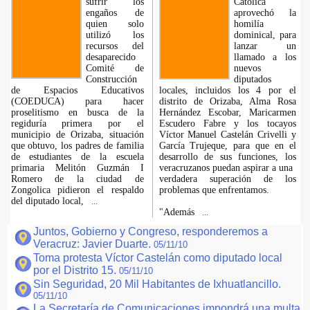
sufrir los
Católica
engaños de
aprovechó la
quien solo
homilía
utilizó los
dominical, para
recursos del
lanzar un
desaparecido
llamado a los
Comité de
nuevos
Construcción
diputados
de Espacios Educativos
locales, incluidos los 4 por el
(COEDUCA) para hacer
distrito de Orizaba, Alma Rosa
proselitismo en busca de la
Hernández Escobar, Maricarmen
regiduría primera por el
Escudero Fabre y los tocayos
municipio de Orizaba, situación
Víctor Manuel Castelán Crivelli y
que obtuvo, los padres de familia
García Trujeque, para que en el
de estudiantes de la escuela
desarrollo de sus funciones, los
primaria Melitón Guzmán I
veracruzanos puedan aspirar a una
Romero de la ciudad de
verdadera superación de los
Zongolica pidieron el respaldo
problemas que enfrentamos.
del diputado local,
...
"Además
...
Juntos, Gobierno y Congreso, responderemos a
Veracruz: Javier Duarte.
05/11/10
Toma protesta Víctor Castelán como diputado local
por el Distrito 15.
05/11/10
Sin Seguridad, 20 Mil Habitantes de Ixhuatlancillo.
05/11/10
La Secretaría de Comunicaciones impondrá una multa