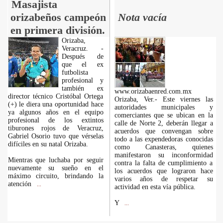
Masajista
orizabeños campeón
Nota vacía
en primera división.
Orizaba,
Veracruz. -
Después de
que el ex
futbolista
profesional y
también ex
www.orizabaenred.com.mx
director técnico Cristóbal Ortega
Orizaba, Ver.- Este viernes las
(+) le diera una oportunidad hace
autoridades municipales y
ya algunos años en el equipo
comerciantes que se ubican en la
profesional de los extintos
calle de Norte 2, deberán llegar a
tiburones rojos de Veracruz,
acuerdos que convengan sobre
Gabriel Osorio tuvo que vérselas
todo a las expendedoras conocidas
difíciles en su natal Orizaba.
como Canasteras, quienes
manifestaron su inconformidad
Mientras que luchaba por seguir
contra la falta de cumplimiento a
nuevamente su sueño en el
los acuerdos que lograron hace
máximo circuito, brindando la
varios años de respetar su
atención
...
actividad en esta vía pública.
Y
...