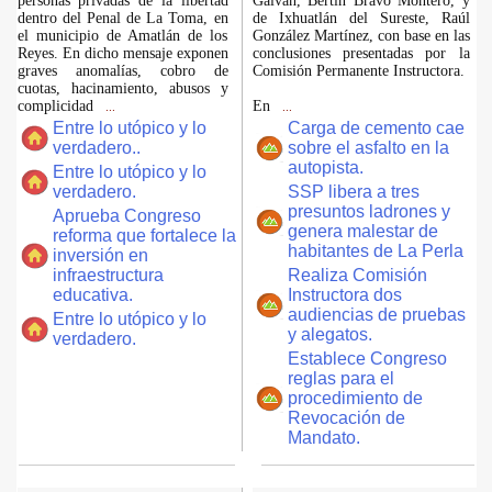
personas privadas de la libertad
Galván, Bertín Bravo Montero, y
dentro del Penal de La Toma, en
de Ixhuatlán del Sureste, Raúl
el municipio de Amatlán de los
González Martínez, con base en las
Reyes. En dicho mensaje exponen
conclusiones presentadas por la
graves anomalías, cobro de
Comisión Permanente Instructora.
cuotas, hacinamiento, abusos y
complicidad
En
...
...
Entre lo utópico y lo
Carga de cemento cae
verdadero..
sobre el asfalto en la
autopista.
Entre lo utópico y lo
verdadero.
SSP libera a tres
presuntos ladrones y
Aprueba Congreso
genera malestar de
reforma que fortalece la
habitantes de La Perla
inversión en
infraestructura
Realiza Comisión
educativa.
Instructora dos
audiencias de pruebas
Entre lo utópico y lo
y alegatos.
verdadero.
Establece Congreso
reglas para el
procedimiento de
Revocación de
Mandato.