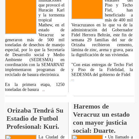
inundaciones
estatales del
que provocó el
Piso y Techo
Huracán Karl
Fiel, han
y la tormenta
beneficiado a
tropical
más de 400 mil
Mathew, en el
Veracruzanos en lo que va de la
estado de
administración del Gobernador
Veracruz se
Fidel Herrera Beltrán, este fin de
generaron más de 500 mil
semana 29 familias del sur de
toneladas de desechos de manejo
Orizaba recibieron cemento,
especial, por lo que la Secretaría
lámina de zinc, arena y grava, para
de Desarrollo social y Medio
la dignificación de sus viviendas.
Ambiente (SEDESMA) en
coordinación con la SEMARNAT
"Con estas entregas de Techo Fiel
implementaron programas de
y Piso de la Fidelidad, la
reciclado de basura electrónica.
SEDESMA del gobierno de Fidel
...
En la primera etapa, 1250
toneladas de basura
...
Haremos de
Orizaba Tendrá Su
Veracruz un estado
Estadio de Futbol
con mayor justicia
Profesional: Kuri.
social: Duarte.
La Ciudad de
• Un llamado a