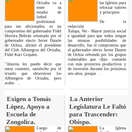
Orizaba va a
las Iglesias para
tener su
reforzar valores
estadio de
y principios.
futbol
profesional
De la
para sus aficionados, es un
redacción.
compromiso del gobernador Fidel
Xalapa, Ver.- Mayor justicia social
Herrera Beltrán retomado por el
e igualdad para que todos tengan
gobernador electo Javier Duarte
las mismas posibilidades de
de Ochoa, afirmó el presidente
desarrollo, fue el compromiso que
del Club Albinegros del Orizaba,
el gobernador electo Javier Duarte
Fidel Kuri Grajales.
de Ochoa refrendó por los grupos
vulnerables que -dijo- contarán
"Ahorita les puedo decir que
con más proyectos productivos y
estoy contento, satisfecho por el
de inversión durante los próximos
triunfo que obtuvieron los
seis años, porque
...
Albinegros de Orizaba, pero
acabo
...
Exigen a Tomás
La Anterior
López, Apoyo a
Legislatura Le Faltó
Escuela de
para Trascender:
Zongolica.
Obispo.
Luego de
La Iglesia