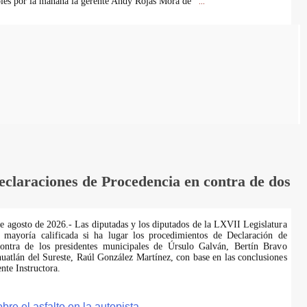
coles por la mañana la gerente Andy Rojas Mora de
...
laraciones de Procedencia en contra de dos
de agosto de 2026.- Las diputadas y los diputados de la LXVII Legislatura
 mayoría calificada si ha lugar los procedimientos de Declaración de
ontra de los presidentes municipales de Úrsulo Galván, Bertín Bravo
uatlán del Sureste, Raúl González Martínez, con base en las conclusiones
te Instructora.
e el asfalto en la autopista.