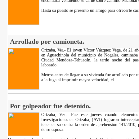
encontraba vendiendo su carne sobre Camino Nacional
Hasta su puesto se presentó un amigo para ofrecerle ca
Arrollado por camioneta.
Orizaba, Ver.- El joven Víctor Vázquez Vega, de 21 añ
en Aguachinola del municipio de Nogales, caminaba a 
Ciudad Mendoza-Tehuacán, la tarde noche del pas
laborado.
Metros antes de llegar a su vivienda fue arrollado por 
a la fuga al imprimir mayor velocidad, el
...
Por golpeador fue detenido.
Orizaba, Ver.- Fue este jueves cuando elemento
Investigaciones en Orizaba, (AVI) lograron intercept
tener en su contra la orden de aprehensión 141/2010, p
de su esposa.