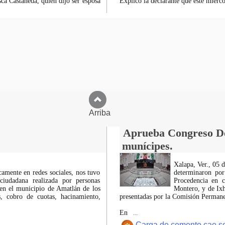
ca Castañeda, quién dijo ser esposa
Explicó la declarante que este miér
Arriba
Aprueba Congreso Dec
munícipes.
Xalapa, Ver., 05 
icamente en redes sociales, nos tuvo
determinaron por
ciudadana realizada por personas
Procedencia en c
 en el municipio de Amatlán de los
Montero, y de Ixh
 cobro de cuotas, hacinamiento,
presentadas por la Comisión Permanen
En
...
Carga de cemento cae sobr