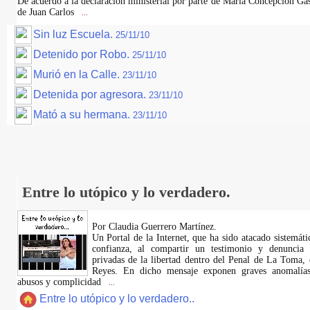
De acuerdo a la declaración ministerial por parte de María Concepción Gas
de Juan Carlos
...
Sin luz Escuela.
25/11/10
Detenido por Robo.
25/11/10
Murió en la Calle.
23/11/10
Detenida por agresora.
23/11/10
Mató a su hermana.
23/11/10
Entre lo utópico y lo verdadero.
Por Claudia Guerrero Martínez.
​Un Portal de la Internet, que ha sido atacado sistemát
confianza, al compartir un testimonio y denuncia 
privadas de la libertad dentro del Penal de La Toma,
Reyes. En dicho mensaje exponen graves anomalías,
abusos y complicidad
...
Entre lo utópico y lo verdadero..