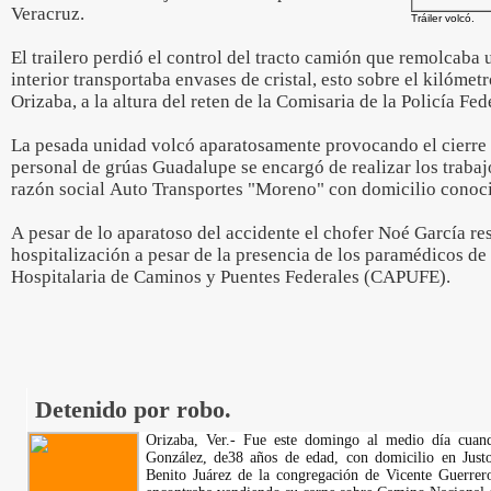
Veracruz.
Tráiler volcó.
El trailero perdió el control del tracto camión que remolcaba 
interior transportaba envases de cristal, esto sobre el kilóm
Orizaba, a la altura del reten de la Comisaria de la Policía Fe
La pesada unidad volcó aparatosamente provocando el cierre pa
personal de grúas Guadalupe se encargó de realizar los trabajos
razón social Auto Transportes "Moreno" con domicilio conoc
A pesar de lo aparatoso del accidente el chofer Noé García res
hospitalización a pesar de la presencia de los paramédicos d
Hospitalaria de Caminos y Puentes Federales (CAPUFE).
Detenido por robo.
Orizaba, Ver.- Fue este domingo al medio día cuan
González, de38 años de edad, con domicilio en Just
Benito Juárez de la congregación de Vicente Guerrer