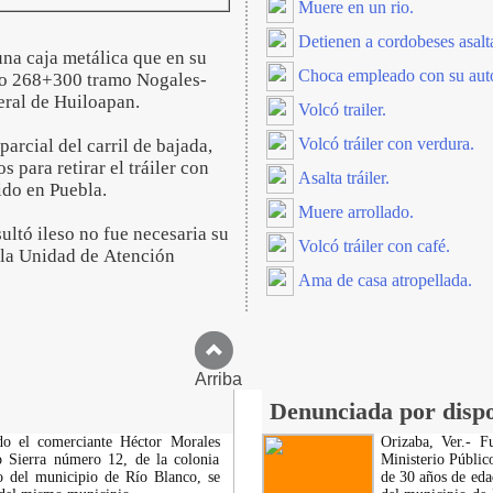
Muere en un rio.
Detienen a cordobeses asalt
una caja metálica que en su
Choca empleado con su aut
etro 268+300 tramo Nogales-
deral de Huiloapan.
Volcó trailer.
Volcó tráiler con verdura.
rcial del carril de bajada,
 para retirar el tráiler con
Asalta tráiler.
ido en Puebla.
Muere arrollado.
ultó ileso no fue necesaria su
Volcó tráiler con café.
e la Unidad de Atención
Ama de casa atropellada.
Arriba
Denunciada por dispo
do el comerciante Héctor Morales
Orizaba, Ver.- F
o Sierra número 12, de la colonia
Ministerio Públic
o del municipio de Río Blanco, se
de 30 años de eda