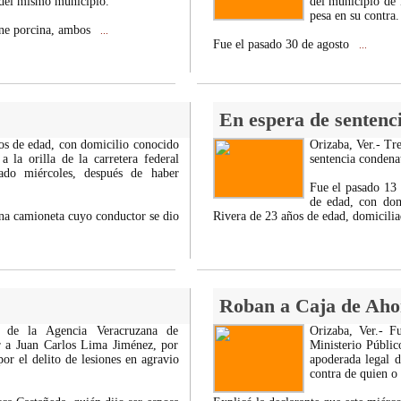
 del mismo municipio.
del municipio de 
pesa en su contra.
rne porcina, ambos
...
Fue el pasado 30 de agosto
...
En espera de sentenci
os de edad, con domicilio conocido
Orizaba, Ver.- Tre
la orilla de la carretera federal
sentencia condena
ado miércoles, después de haber
Fue el pasado 13
de edad, con dom
una camioneta cuyo conductor se dio
Rivera de 23 años de edad, domicili
Roban a Caja de Aho
s de la Agencia Veracruzana de
Orizaba, Ver.- Fu
ar a Juan Carlos Lima Jiménez, por
Ministerio Públic
or el delito de lesiones en agravio
apoderada legal 
contra de quien o 