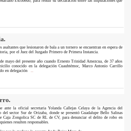
Mariano Escobedo, para rendir su declaración sobre las imputaciones que
a.
s asaltantes que lesionaron de bala a un tornero se encuentran en espera de
toria, por el Juez del Juzgado Primero de Primera Instancia.
 de mayo del presente año cuando Ernesto Trinidad Amezcua, de 37 años
icilio conocido en la delegación Cuauhtémoc, Marco Antonio Carrillo
ado en delegación
...
rro.
e ante la oficial secretaria Yolanda Callejas Celaya de la Agencia del
o del sector Sur de Orizaba, donde se presentó Guadalupe Bello Salinas
de Caja Zongolica SC de RL de CV, para denunciar el delito de robo en
quienes resulten responsables.