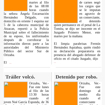
martes al filo
de carnes negó
de las 08:00
los cargos que
horas cuando
se le imputan
la señora Ángela Encarnación
en agravio de
Hernández Delgado, con
un comerciante,
domicilio en oriente 1 esquina sur
el detenido
5 de la cabecera municipal de
quien permanece en el penal de La
Atzacan, reportó a la Policía
Tomita, se dijo ser inocente en el
Municipal sobre el fallecimiento
Juzgado Primero Menor, este
de su esposo, los uniformados
martes por la mañana.
después de corroborar la
información dieron parte a las
El limpia parabrisas Fermín
autoridades del Ministerio
Hernández Aquiahua, quién rindió
Público del sector Sur de
su declaración preparatoria en
Orizaba.
presencia del abogado defensor de
oficio en el citado Juzgado, dijo
El
...
...
Tráiler volcó.
Detenido por robo.
Orizaba, Ver.-
Orizaba, Ver.-
Fue este lunes
Fue este
al filo de las
domingo al
13:30 horas
medio día
cuando el
cuando el
joven Noé García Esponda, de 36
comerciante