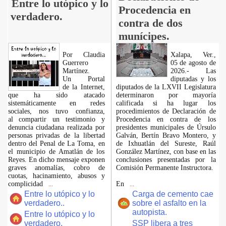
Entre lo utópico y lo
Procedencia en
verdadero.
contra de dos
munícipes.
Por Claudia
Xalapa, Ver.,
Guerrero
05 de agosto de
Martínez.
2026.- Las
​Un Portal
diputadas y los
de la Internet,
diputados de la LXVII Legislatura
que ha sido atacado
determinaron por mayoría
sistemáticamente en redes
calificada si ha lugar los
sociales, nos tuvo confianza,
procedimientos de Declaración de
al compartir un testimonio y
Procedencia en contra de los
denuncia ciudadana realizada por
presidentes municipales de Úrsulo
personas privadas de la libertad
Galván, Bertín Bravo Montero, y
dentro del Penal de La Toma, en
de Ixhuatlán del Sureste, Raúl
el municipio de Amatlán de los
González Martínez, con base en las
Reyes. En dicho mensaje exponen
conclusiones presentadas por la
graves anomalías, cobro de
Comisión Permanente Instructora.
cuotas, hacinamiento, abusos y
complicidad
En
...
...
Entre lo utópico y lo
Carga de cemento cae
verdadero..
sobre el asfalto en la
autopista.
Entre lo utópico y lo
verdadero.
SSP libera a tres