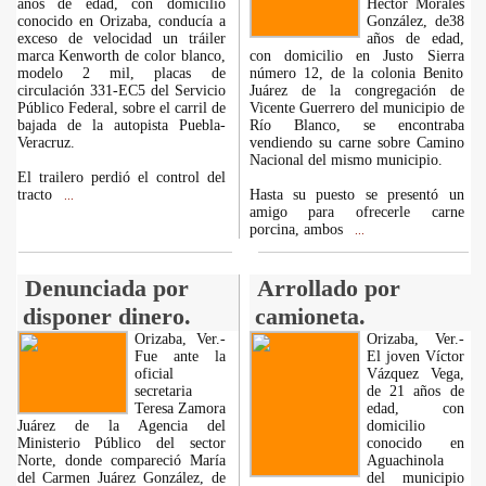
años de edad, con domicilio
Héctor Morales
conocido en Orizaba, conducía a
González, de38
exceso de velocidad un tráiler
años de edad,
marca Kenworth de color blanco,
con domicilio en Justo Sierra
modelo 2 mil, placas de
número 12, de la colonia Benito
circulación 331-EC5 del Servicio
Juárez de la congregación de
Público Federal, sobre el carril de
Vicente Guerrero del municipio de
bajada de la autopista Puebla-
Río Blanco, se encontraba
Veracruz.
vendiendo su carne sobre Camino
Nacional del mismo municipio.
El trailero perdió el control del
tracto
Hasta su puesto se presentó un
...
amigo para ofrecerle carne
porcina, ambos
...
Denunciada por
Arrollado por
disponer dinero.
camioneta.
Orizaba, Ver.-
Orizaba, Ver.-
Fue ante la
El joven Víctor
oficial
Vázquez Vega,
secretaria
de 21 años de
Teresa Zamora
edad, con
Juárez de la Agencia del
domicilio
Ministerio Público del sector
conocido en
Norte, donde compareció María
Aguachinola
del Carmen Juárez González, de
del municipio