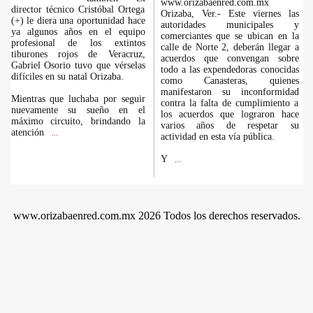
www.orizabaenred.com.mx
director técnico Cristóbal Ortega
Orizaba, Ver.- Este viernes las
(+) le diera una oportunidad hace
autoridades municipales y
ya algunos años en el equipo
comerciantes que se ubican en la
profesional de los extintos
calle de Norte 2, deberán llegar a
tiburones rojos de Veracruz,
acuerdos que convengan sobre
Gabriel Osorio tuvo que vérselas
todo a las expendedoras conocidas
difíciles en su natal Orizaba.
como Canasteras, quienes
manifestaron su inconformidad
Mientras que luchaba por seguir
contra la falta de cumplimiento a
nuevamente su sueño en el
los acuerdos que lograron hace
máximo circuito, brindando la
varios años de respetar su
atención
...
actividad en esta vía pública.
Y
...
www.orizabaenred.com.mx 2026 Todos los derechos reservados.