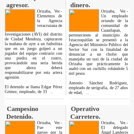
agresor.
dinero.
Orizaba, Ver.-
Orizaba, Ver.-
Elementos de
Un empleado
la Agencia
oriundo de la
veracruzana de
comunidad de
Cuautlapan,
Investigaciones (AVI) del distrito
perteneciente al municipio de
de Ciudad Mendoza, capturaron
Ixtaczoquitlán se presentó a la
la mañana de ayer a un futbolista
Agencia del Ministerio Público del
que en un juego golpeó a un
Sector Sur con la finalidad de
jugador del equipo contrario con
denunciar a un chofer que
una piedra en el rostro,
manejaba un taxi de la ciudad de
provocándole una seria herida
Orizaba que prácticamente lo
que ahora deberá
asaltó con un cuchillo robándole 5
responsabilizarse por esta artera
mil pesos.
agresión.
Antonio Sánchez Rodríguez,
El detenido se llama Edgar Pérez
empleado de serigrafía, de 27 años
Gómez, empleado, de 33
...
de edad,
...
Campesino
Operativo
Detenido.
Carretero.
Orizaba, Ver.-
Orizaba, Ver.-
Fue este
El delegado
jueves por la
Ángel Landeros