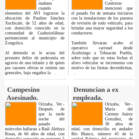
mañana
Contreras
cuando
mencionó que
elementos del AVI lograron la
el pasado fin de semana iniciaron
ubicación de Paulino Sánchez
con la instalaciones de los puestos
Xochicale, de 52 años de edad,
de revisión de todo vehículo, para
con domicilio conocido en la
brindar una mayor seguridad a los
comunidad de Cuahuixtláhuac
conductores.
perteneciente al municipio de
Zongolica.
También llevaran acabo el
operativo carrusel desde
Al detenido se le acusa del
Acultzingo a Tehuacán Puebla,
presunto delito de pederastia en
sobre todo que en estas fechas el
agravio de una infante y de quien
aforo vehicular se incrementa con
por razones obvias se omiten sus
motivo de las fiestas decembrinas,
generales, bajo engaños la
...
...
Campesino
Denuncian a ex
Asesinado.
empleada.
Orizaba, Ver.-
Orizaba, Ver.-
Después de
María del
que la tarde
Carmen Juárez
noche del
González, de
pasado
30 años de
miércoles hallaran a Raúl Aleluya
edad, con domicilio en andador
Rosas, de 66 años de edad, con
Río Blanco, número 45 de la
domicilio conocido en poniente 5
unidad Palmira del municipio de