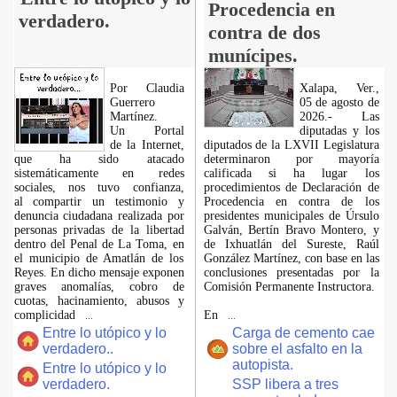
Procedencia en
verdadero.
contra de dos
munícipes.
Por Claudia
Xalapa, Ver.,
Guerrero
05 de agosto de
Martínez.
2026.- Las
​Un Portal
diputadas y los
de la Internet,
diputados de la LXVII Legislatura
que ha sido atacado
determinaron por mayoría
sistemáticamente en redes
calificada si ha lugar los
sociales, nos tuvo confianza,
procedimientos de Declaración de
al compartir un testimonio y
Procedencia en contra de los
denuncia ciudadana realizada por
presidentes municipales de Úrsulo
personas privadas de la libertad
Galván, Bertín Bravo Montero, y
dentro del Penal de La Toma, en
de Ixhuatlán del Sureste, Raúl
el municipio de Amatlán de los
González Martínez, con base en las
Reyes. En dicho mensaje exponen
conclusiones presentadas por la
graves anomalías, cobro de
Comisión Permanente Instructora.
cuotas, hacinamiento, abusos y
complicidad
En
...
...
Entre lo utópico y lo
Carga de cemento cae
verdadero..
sobre el asfalto en la
autopista.
Entre lo utópico y lo
verdadero.
SSP libera a tres