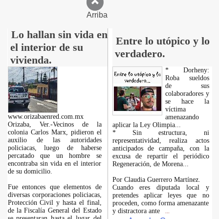
Arriba
Lo hallan sin vida en
Entre lo utópico y lo
el interior de su
verdadero.
vivienda.
* Dorheny:
Roba sueldos
de sus
colaboradores y
se hace la
víctima
www.orizabaenred.com.mx
amenazando
Orizaba, Ver.-Vecinos de la
aplicar la Ley Olimpia...
colonia Carlos Marx, pidieron el
* Sin estructura, ni
auxilio de las autoridades
representatividad, realiza actos
policiacas, luego de haberse
anticipados de campaña, con la
percatado que un hombre se
excusa de repartir el periódico
encontraba sin vida en el interior
Regeneración, de Morena...
de su domicilio.
Por Claudia Guerrero Martínez.
Fue entonces que elementos de
Cuando eres diputada local y
diversas corporaciones policiacas,
pretendes aplicar leyes que no
Protección Civil y hasta el final,
proceden, como forma amenazante
de la Fiscalía General del Estado
y distractora ante
...
se presentaran hasta el lugar del