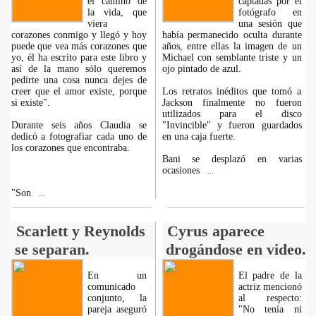
el camino de
captadas por el
la vida, que
fotógrafo en
viera
una sesión que
corazones conmigo y llegó y hoy
había permanecido oculta durante
puede que vea más corazones que
años, entre ellas la imagen de un
yo, él ha escrito para este libro y
Michael con semblante triste y un
así de la mano sólo queremos
ojo pintado de azul.
pedirte una cosa nunca dejes de
creer que el amor existe, porque
Los retratos inéditos que tomó a
si existe".
Jackson finalmente no fueron
utilizados para el disco
Durante seis años Claudia se
"Invincible" y fueron guardados
dedicó a fotografiar cada uno de
en una caja fuerte.
los corazones que encontraba.
Bani se desplazó en varias
ocasiones
...
"Son
...
Scarlett y Reynolds
Cyrus aparece
se separan.
drogándose en video.
En un
El padre de la
comunicado
actriz mencionó
conjunto, la
al respecto:
pareja aseguró
"No tenía ni