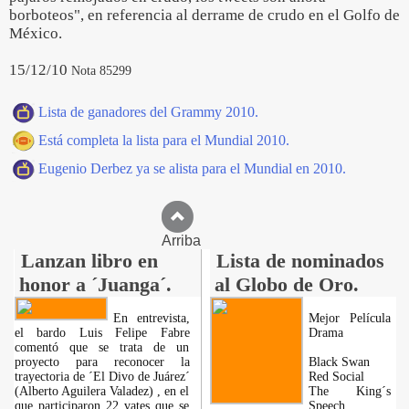
borboteos", en referencia al derrame de crudo en el Golfo de
México.
15/12/10
Nota 85299
Lista de ganadores del Grammy 2010.
Está completa la lista para el Mundial 2010.
Eugenio Derbez ya se alista para el Mundial en 2010.
Arriba
Lanzan libro en
Lista de nominados
honor a ´Juanga´.
al Globo de Oro.
En entrevista,
Mejor Película
el bardo Luis Felipe Fabre
Drama
comentó que se trata de un
proyecto para reconocer la
Black Swan
trayectoria de ´El Divo de Juárez´
Red Social
(Alberto Aguilera Valadez) , en el
The King´s
que participaron 22 vates que se
Speech