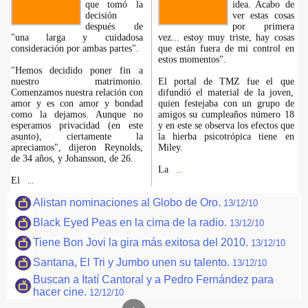
que tomó la
idea. Acabo de
decisión
ver estas cosas
después de
por primera
"una larga y cuidadosa
vez... estoy muy triste, hay cosas
consideración por ambas partes".
que están fuera de mi control en
estos momentos".
"Hemos decidido poner fin a
nuestro matrimonio.
El portal de TMZ fue el que
Comenzamos nuestra relación con
difundió el material de la joven,
amor y es con amor y bondad
quien festejaba con un grupo de
como la dejamos. Aunque no
amigos su cumpleaños número 18
esperamos privacidad (en este
y en este se observa los efectos que
asunto), ciertamente la
la hierba psicotrópica tiene en
apreciamos", dijeron Reynolds,
Miley.
de 34 años, y Johansson, de 26.
La
...
El
...
Alistan nominaciones al Globo de Oro.
13/12/10
Black Eyed Peas en la cima de la radio.
13/12/10
Tiene Bon Jovi la gira más exitosa del 2010.
13/12/10
Santana, El Tri y Jumbo unen su talento.
13/12/10
Buscan a Itatí Cantoral y a Pedro Fernández para
hacer cine.
12/12/10