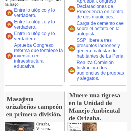
Aprueba Congreso
hallazgo
...
Declaraciones de
Entre lo utópico y lo
Procedencia en contra
verdadero.
de dos munícipes.
Entre lo utópico y lo
Carga de cemento cae
verdadero..
sobre el asfalto en la
Entre lo utópico y lo
autopista.
verdadero.
SSP libera a tres
Aprueba Congreso
presuntos ladrones y
reforma que fortalece la
genera malestar de
inversión en
habitantes de La Perla
infraestructura
Realiza Comisión
educativa.
Instructora dos
audiencias de pruebas
y alegatos.
Muere una tigresa
Masajista
en la Unidad de
orizabeños campeón
Manejo Ambiental
en primera división.
de Orizaba.
Orizaba,
Veracruz. -