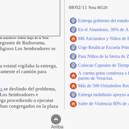
08/02/11
Nota 86520
Entrega gobierno del estado 
En el Abandono, 30% de An
Mil Ancianitos y Niños de 
 la arquitecto Julieta Vega de la Torre.
tegrante de Radiorama,
Urge Reubicar Escuela Prim
religioso Los Sembradores se
Para Niños de la Sierra de 
Colocan Capsulas de Tiemp
 estatal vigilaba la entrega,
icamente el camión para
A cuenta gotas comienza a f
puerto de Veracruz.
Más de 500 Orizabeños Reci
ez
se deslindo del problema,
a Los Sembradores e
Entrega mobiliario apoyos a 
ega procediendo a ejecutar
Sufre de Violencia 80% de
aban congregados en la plaza
Arriba