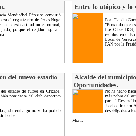
n.
Entre lo utópico y lo
cio Mendizábal Pérez se convirtió
abeza el organizador de ferias Hugo
Por: Claudia Guer
an que esta actitud no es normal,
"Pensando que es
gundo, porque el regidor aspira a
Los Cabos BCS, n
na.
escribió en el Fa
Local de Veracruz
PAN por la Presi
ón del nuevo estadio
Alcalde del municipi
Oportunidades.
 del estadio de futbol en Orizaba,
No ha hecho nada 
mbién presidente del club deportivo
más pobre del es
para el Desarroll
Jacobo Romero At
ubre, sin embargo no se ha podido
desobligados a los
strabados.
Mixtla
...