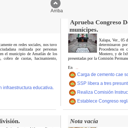
Arriba
Aprueba Congreso Dec
munícipes.
Xalapa, Ver., 05 
icamente en redes sociales, nos tuvo
determinaron por
ciudadana realizada por personas
Procedencia en c
 en el municipio de Amatlán de los
Montero, y de Ixh
 cobro de cuotas, hacinamiento,
presentadas por la Comisión Permanen
En
...
Carga de cemento cae sobr
SSP libera a tres presun
 infraestructura educativa.
Realiza Comisión Instruc
Establece Congreso regl
ivisión.
Nota vacía