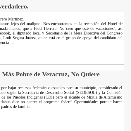
 verdadero.
rero Martínez.
tamos lejos del maligno. Nos encontramos en la recepción del Hotel de
ada menos, que a Fidel Herrera. No creo que esté de vacaciones", así
cebook, el diputado local y Secretario de la Mesa Directiva del Congreso
, Loth Segura Juárez, quien está en el grupo de apoyo del candidato del
dencia
...
o Más Pobre de Veracruz, No Quiere
por bajar recursos federales o estatales para su municipio, considerado el
tado según la Secretaría de Desarrollo Social (SEDESOL) y la Comisión
o de los Pueblos Indígenas (CDI) pero el alcalde de Mixtla de Altamirano
lahua dice no querer el programa federal Oportunidades porque hacen
 padres de familia