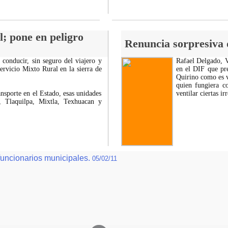
; pone en peligro
Renuncia sorpresiva d
 conducir, sin seguro del viajero y
Rafael Delgado, V
Servicio Mixto Rural en la sierra de
en el DIF que pre
Quirino como es v
quien fungiera c
nsporte en el Estado, esas unidades
ventilar ciertas i
, Tlaquilpa, Mixtla, Texhuacan y
 funcionarios municipales.
05/02/11