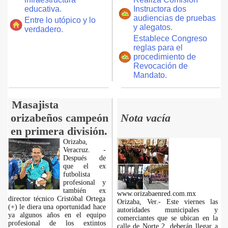
educativa.
Instructora dos
audiencias de pruebas
Entre lo utópico y lo
y alegatos.
verdadero.
Establece Congreso
reglas para el
procedimiento de
Revocación de
Mandato.
Masajista
orizabeños campeón
Nota vacía
en primera división.
Orizaba,
Veracruz. -
Después de
que el ex
futbolista
profesional y
también ex
www.orizabaenred.com.mx
director técnico Cristóbal Ortega
Orizaba, Ver.- Este viernes las
(+) le diera una oportunidad hace
autoridades municipales y
ya algunos años en el equipo
comerciantes que se ubican en la
profesional de los extintos
calle de Norte 2, deberán llegar a