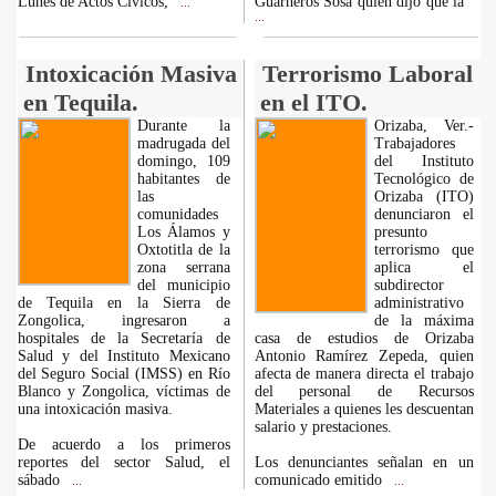
Lunes de Actos Cívicos,
Guarneros Sosa quien dijo que la
...
...
Intoxicación Masiva
Terrorismo Laboral
en Tequila.
en el ITO.
Durante la
Orizaba, Ver.-
madrugada del
Trabajadores
domingo, 109
del Instituto
habitantes de
Tecnológico de
las
Orizaba (ITO)
comunidades
denunciaron el
Los Álamos y
presunto
Oxtotitla de la
terrorismo que
zona serrana
aplica el
del municipio
subdirector
de Tequila en la Sierra de
administrativo
Zongolica, ingresaron a
de la máxima
hospitales de la Secretaría de
casa de estudios de Orizaba
Salud y del Instituto Mexicano
Antonio Ramírez Zepeda, quien
del Seguro Social (IMSS) en Río
afecta de manera directa el trabajo
Blanco y Zongolica, víctimas de
del personal de Recursos
una intoxicación masiva.
Materiales a quienes les descuentan
salario y prestaciones.
De acuerdo a los primeros
reportes del sector Salud, el
Los denunciantes señalan en un
sábado
comunicado emitido
...
...