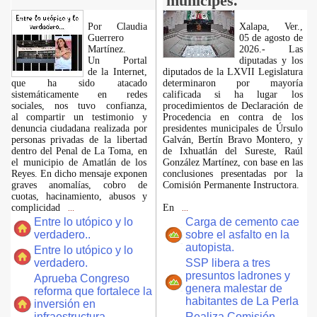
munícipes.
Por Claudia
Xalapa, Ver.,
Guerrero
05 de agosto de
Martínez.
2026.- Las
​Un Portal
diputadas y los
de la Internet,
diputados de la LXVII Legislatura
que ha sido atacado
determinaron por mayoría
sistemáticamente en redes
calificada si ha lugar los
sociales, nos tuvo confianza,
procedimientos de Declaración de
al compartir un testimonio y
Procedencia en contra de los
denuncia ciudadana realizada por
presidentes municipales de Úrsulo
personas privadas de la libertad
Galván, Bertín Bravo Montero, y
dentro del Penal de La Toma, en
de Ixhuatlán del Sureste, Raúl
el municipio de Amatlán de los
González Martínez, con base en las
Reyes. En dicho mensaje exponen
conclusiones presentadas por la
graves anomalías, cobro de
Comisión Permanente Instructora.
cuotas, hacinamiento, abusos y
complicidad
En
...
...
Entre lo utópico y lo
Carga de cemento cae
verdadero..
sobre el asfalto en la
autopista.
Entre lo utópico y lo
verdadero.
SSP libera a tres
presuntos ladrones y
Aprueba Congreso
genera malestar de
reforma que fortalece la
habitantes de La Perla
inversión en
infraestructura
Realiza Comisión