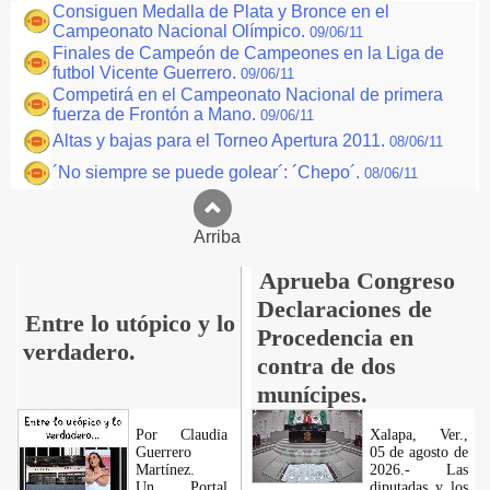
Consiguen Medalla de Plata y Bronce en el
Campeonato Nacional Olímpico.
09/06/11
Finales de Campeón de Campeones en la Liga de
futbol Vicente Guerrero.
09/06/11
Competirá en el Campeonato Nacional de primera
fuerza de Frontón a Mano.
09/06/11
Altas y bajas para el Torneo Apertura 2011.
08/06/11
´No siempre se puede golear´: ´Chepo´.
08/06/11
Arriba
Aprueba Congreso
Declaraciones de
Entre lo utópico y lo
Procedencia en
verdadero.
contra de dos
munícipes.
Por Claudia
Xalapa, Ver.,
Guerrero
05 de agosto de
Martínez.
2026.- Las
​Un Portal
diputadas y los