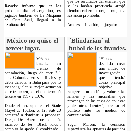
que los resultados del examen que
Rayados informa que en los
se les habían practicado arrojó
próximos días el argentino, ex
clembuterol en su organismo, una
jugador también de La Máquina
sustancia prohibida.
de Cruz Azul, llegará a la
"Sultana del
Ante esta situación, el jugador
...
...
México no quiso el
´Blindarían´ al
tercer lugar.
futbol de los fraudes.
México
"Hemos
buscaba un
decidido crear
premio de
una unidad de
consolación, luego de caer 2-1
investigación
ante Colombia en semifinales, y
que tendrá
debía derrotar a Italia para por lo
como principal
menos igualar su mejor actuación
objetivo
en este torneo, en el que terminó
recoger información y valorar las
tercero en 1997 y 1976.
señales y las anomalías que
provengan de las casas de apuestas
Desde el arranque en el Stade
y de otras fuentes", precisó el
Mayol de Toulon, el Tri Sub 20
político ante los medios de
comenzó a dominar, a proponer.
comunicación.
Diego De Buen fue el más
incisivo de los "Black Kids",
Según Maroni, la comisión
como se le apodo al combinado
supervisará las apuestas de partidos