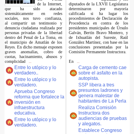
de la Internet,
diputados de la LXVII Legislatura
que ha sido atacado
determinaron por mayoría
sistemáticamente en redes
calificada si ha lugar los
sociales, nos tuvo confianza,
procedimientos de Declaración de
al compartir un testimonio y
Procedencia en contra de los
denuncia ciudadana realizada por
presidentes municipales de Úrsulo
personas privadas de la libertad
Galván, Bertín Bravo Montero, y
dentro del Penal de La Toma, en
de Ixhuatlán del Sureste, Raúl
el municipio de Amatlán de los
González Martínez, con base en las
Reyes. En dicho mensaje exponen
conclusiones presentadas por la
graves anomalías, cobro de
Comisión Permanente Instructora.
cuotas, hacinamiento, abusos y
complicidad
En
...
...
Entre lo utópico y lo
Carga de cemento cae
verdadero..
sobre el asfalto en la
autopista.
Entre lo utópico y lo
verdadero.
SSP libera a tres
presuntos ladrones y
Aprueba Congreso
genera malestar de
reforma que fortalece la
habitantes de La Perla
inversión en
infraestructura
Realiza Comisión
educativa.
Instructora dos
audiencias de pruebas
Entre lo utópico y lo
y alegatos.
verdadero.
Establece Congreso