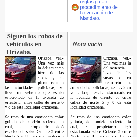
reglas para el
procedimiento de
Revocación de
Mandato.
Siguen los robos de
vehículos en
Nota vacía
Orizaba.
Orizaba, Ver.-
Orizaba, Ver.-
Una vez más
Una vez más la
la delincuencia
delincuencia
hizo de las
hizo de las
suyas y en
suyas y en
pleno reto a
pleno reto a las
las autoridades policiacas, se
autoridades policiacas, se llevó un
llevó un vehículo que estaba
vehículo que estaba estacionado en
estacionado en la avenida de
la avenida de oriente 3, entre
oriente 3, entre calles de norte 6
calles de norte 6 y 8 de esta
y 8 de esta localidad orizabeña.
localidad orizabeña.
Se trata de una camioneta color
Se trata de una camioneta color
guinda, de modelo reciente, la
guinda, de modelo reciente, la
cual, su propietario dejó
cual, su propietario dejó
estacionada sobre Oriente 3 entre
estacionada sobre Oriente 3 entre
Norte 6 y 8, ya que realizaría
Norte 6 y 8, ya que realizaría