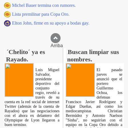
Michel Bauer termina con rumores.
Lista premilinar para Copa Oro.
Elton John, firme en su apoyo a bodas gay.
Arriba
´Chelito´ ya es
Buscan limpiar sus
Rayado.
nombres.
Luis Miguel
El pasado
Salvador,
jueves se
presidente
anunció que el
deportivo del
portero
conjunto
Guillermo
regio, reveló a
Ochoa, los
través de su
defensas
cuenta en la red social de internet
Francisco Javier Rodríguez y
Twitter (además de la cuenta de
Edgar Dueñas, así como los
Rayados) que las negociaciones
mediocampistas Christian
con el ahora ex delantero del
Bermúdez y Antonio Naelson
Olympique de Lyon llegaron a
"Sinha", no seguirían con el
buen termino.
equipo en la Copa Oro debido a