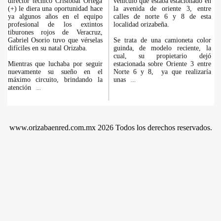
director técnico Cristóbal Ortega
vehículo que estaba estacionado en
(+) le diera una oportunidad hace
la avenida de oriente 3, entre
ya algunos años en el equipo
calles de norte 6 y 8 de esta
profesional de los extintos
localidad orizabeña.
tiburones rojos de Veracruz,
Gabriel Osorio tuvo que vérselas
Se trata de una camioneta color
difíciles en su natal Orizaba.
guinda, de modelo reciente, la
cual, su propietario dejó
Mientras que luchaba por seguir
estacionada sobre Oriente 3 entre
nuevamente su sueño en el
Norte 6 y 8, ya que realizaría
máximo circuito, brindando la
unas
...
atención
...
www.orizabaenred.com.mx 2026 Todos los derechos reservados.