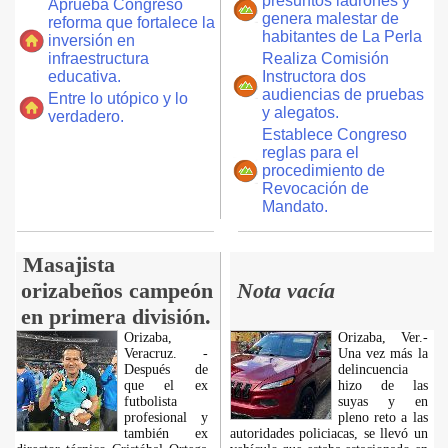
presuntos ladrones y
Aprueba Congreso
genera malestar de
reforma que fortalece la
habitantes de La Perla
inversión en
infraestructura
Realiza Comisión
educativa.
Instructora dos
audiencias de pruebas
Entre lo utópico y lo
y alegatos.
verdadero.
Establece Congreso
reglas para el
procedimiento de
Revocación de
Mandato.
Masajista
orizabeños campeón
Nota vacía
en primera división.
Orizaba,
Orizaba, Ver.-
Veracruz. -
Una vez más la
Después de
delincuencia
que el ex
hizo de las
futbolista
suyas y en
profesional y
pleno reto a las
también ex
autoridades policiacas, se llevó un