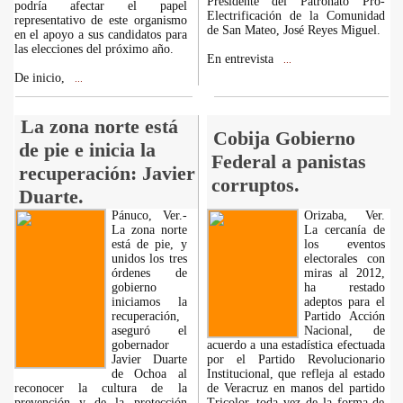
Presidente del Patronato Pro-
podría afectar el papel
Electrificación de la Comunidad
representativo de este organismo
de San Mateo, José Reyes Miguel.
en el apoyo a sus candidatos para
las elecciones del próximo año.
En entrevista
...
De inicio,
...
La zona norte está
Cobija Gobierno
de pie e inicia la
Federal a panistas
recuperación: Javier
corruptos.
Duarte.
Pánuco, Ver.-
Orizaba, Ver.
La zona norte
La cercanía de
está de pie, y
los eventos
unidos los tres
electorales con
órdenes de
miras al 2012,
gobierno
ha restado
iniciamos la
adeptos para el
recuperación,
Partido Acción
aseguró el
Nacional, de
gobernador
acuerdo a una estadística efectuada
Javier Duarte
por el Partido Revolucionario
de Ochoa al
Institucional, que refleja al estado
reconocer la cultura de la
de Veracruz en manos del partido
prevención y de la protección
Tricolor, toda vez de la forma de