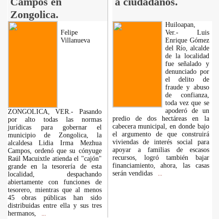
Campos en
a ciudadanos.
Zongolica.
Huiloapan,
Felipe
Ver.- Luis
Villanueva
Enrique Gómez
del Río, alcalde
de la localidad
fue señalado y
denunciado por
el delito de
fraude y abuso
de confianza,
toda vez que se
apoderó de un
ZONGOLICA, VER.- Pasando
predio de dos hectáreas en la
por alto todas las normas
cabecera municipal, en donde bajo
jurídicas para gobernar el
el argumento de que construirá
municipio de Zongolica, la
viviendas de interés social para
alcaldesa Lidia Irma Mezhua
apoyar a familias de escasos
Campos, ordenó que su cónyuge
recursos, logró también bajar
Raúl Macuixtle atienda el "cajón"
financiamiento, ahora, las casas
grande en la tesorería de esta
serán vendidas
localidad, despachando
...
abiertamente con funciones de
tesorero, mientras que al menos
45 obras públicas han sido
distribuidas entre ella y sus tres
hermanos,
...