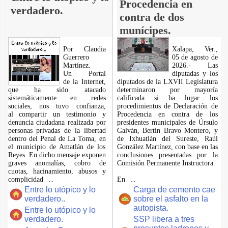
Procedencia en
verdadero.
contra de dos
munícipes.
Por Claudia
Xalapa, Ver.,
Guerrero
05 de agosto de
Martínez.
2026.- Las
​Un Portal
diputadas y los
de la Internet,
diputados de la LXVII Legislatura
que ha sido atacado
determinaron por mayoría
sistemáticamente en redes
calificada si ha lugar los
sociales, nos tuvo confianza,
procedimientos de Declaración de
al compartir un testimonio y
Procedencia en contra de los
denuncia ciudadana realizada por
presidentes municipales de Úrsulo
personas privadas de la libertad
Galván, Bertín Bravo Montero, y
dentro del Penal de La Toma, en
de Ixhuatlán del Sureste, Raúl
el municipio de Amatlán de los
González Martínez, con base en las
Reyes. En dicho mensaje exponen
conclusiones presentadas por la
graves anomalías, cobro de
Comisión Permanente Instructora.
cuotas, hacinamiento, abusos y
complicidad
En
...
...
Entre lo utópico y lo
Carga de cemento cae
verdadero..
sobre el asfalto en la
autopista.
Entre lo utópico y lo
verdadero.
SSP libera a tres