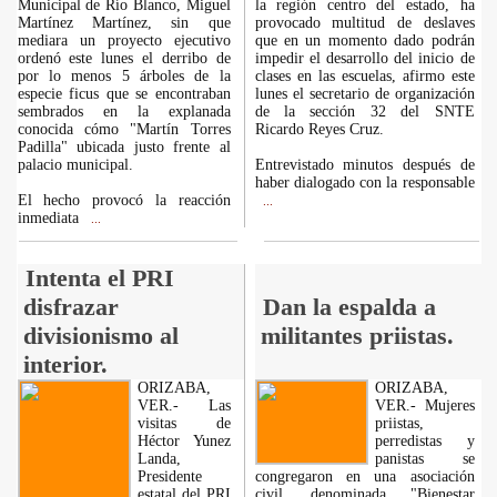
Municipal de Río Blanco, Miguel
la región centro del estado, ha
Martínez Martínez, sin que
provocado multitud de deslaves
mediara un proyecto ejecutivo
que en un momento dado podrán
ordenó este lunes el derribo de
impedir el desarrollo del inicio de
por lo menos 5 árboles de la
clases en las escuelas, afirmo este
especie ficus que se encontraban
lunes el secretario de organización
sembrados en la explanada
de la sección 32 del SNTE
conocida cómo "Martín Torres
Ricardo Reyes Cruz.
Padilla" ubicada justo frente al
palacio municipal.
Entrevistado minutos después de
haber dialogado con la responsable
El hecho provocó la reacción
...
inmediata
...
Intenta el PRI
disfrazar
Dan la espalda a
divisionismo al
militantes priistas.
interior.
ORIZABA,
ORIZABA,
VER.- Las
VER.- Mujeres
visitas de
priistas,
Héctor Yunez
perredistas y
Landa,
panistas se
Presidente
congregaron en una asociación
estatal del PRI
civil, denominada "Bienestar