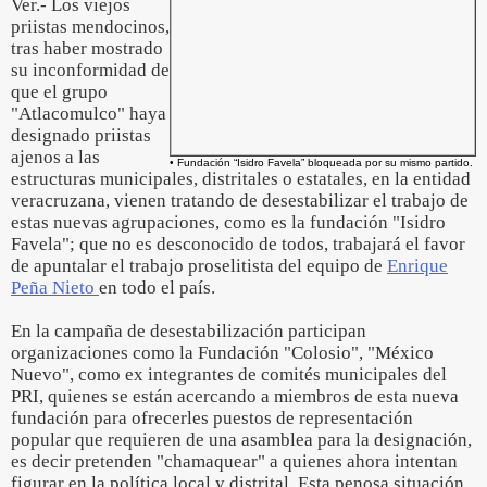
Ver.- Los viejos
priistas mendocinos,
tras haber mostrado
su inconformidad de
que el grupo
"Atlacomulco" haya
designado priistas
ajenos a las
• Fundación “Isidro Favela” bloqueada por su mismo partido.
estructuras municipales, distritales o estatales, en la entidad
veracruzana, vienen tratando de desestabilizar el trabajo de
estas nuevas agrupaciones, como es la fundación "Isidro
Favela"; que no es desconocido de todos, trabajará el favor
de apuntalar el trabajo proselitista del equipo de
Enrique
Peña Nieto
en todo el país.
En la campaña de desestabilización participan
organizaciones como la Fundación "Colosio", "México
Nuevo", como ex integrantes de comités municipales del
PRI, quienes se están acercando a miembros de esta nueva
fundación para ofrecerles puestos de representación
popular que requieren de una asamblea para la designación,
es decir pretenden "chamaquear" a quienes ahora intentan
figurar en la política local y distrital. Esta penosa situación