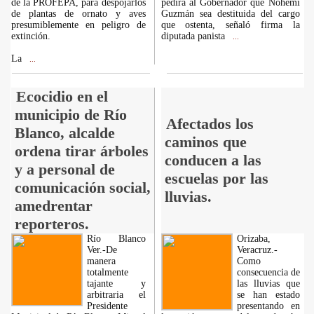
de la PROFEPA, para despojarlos
pedirá al Gobernador que Nohemí
de plantas de ornato y aves
Guzmán sea destituida del cargo
presumiblemente en peligro de
que ostenta, señaló firma la
extinción.
diputada panista
...
La
...
Ecocidio en el
municipio de Río
Afectados los
Blanco, alcalde
caminos que
ordena tirar árboles
conducen a las
y a personal de
escuelas por las
comunicación social,
lluvias.
amedrentar
reporteros.
Río Blanco
Orizaba,
Ver.-De
Veracruz.-
manera
Como
totalmente
consecuencia de
tajante y
las lluvias que
arbitraria el
se han estado
Presidente
presentando en