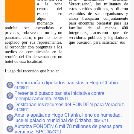
a la zona
Veracruzano", los militantes de
centro del
estos partidos políticos, se dijeron
estado, en
excluidos de sus organismos y
algún
ahora trabajarán conjuntamente
momento
para encontrar bienestar para las
podrían ser escondidas o
familias de al menos 400
privadas, toda vez que no hay un
integrantes; acusaron que de
panorama claro, o por no menos
servidores públicos y legisladores
aceptado por sus representantes,
que buscaron para satisfacer sus
al responder con preguntas a los
...
medios de comunicación en la
reunión del fin de semana en un
hotel de esta localidad.
Luego del recorrido que hizo en
...
Denunciarían diputados panistas a Hugo Chahín.
01/08/11
Presenta diputado panista iniciativa contra
reemplacamiento.
01/08/11
Destraban los recursos del FONDEN para Veracruz.
01/08/11
Ante la apatía de Hugo Chahín, lleno de humedad,
luce el palacio municipal de Orizaba.
30/07/11
Autoriza FONDEN 6 mil 78 millones de pesos para
Veracruz: SPC
30/07/11