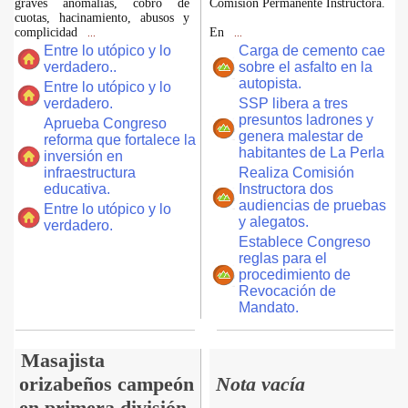
graves anomalías, cobro de
Comisión Permanente Instructora.
cuotas, hacinamiento, abusos y
complicidad
En
...
...
Entre lo utópico y lo
Carga de cemento cae
verdadero..
sobre el asfalto en la
autopista.
Entre lo utópico y lo
verdadero.
SSP libera a tres
presuntos ladrones y
Aprueba Congreso
genera malestar de
reforma que fortalece la
habitantes de La Perla
inversión en
infraestructura
Realiza Comisión
educativa.
Instructora dos
audiencias de pruebas
Entre lo utópico y lo
y alegatos.
verdadero.
Establece Congreso
reglas para el
procedimiento de
Revocación de
Mandato.
Masajista
orizabeños campeón
Nota vacía
en primera división.