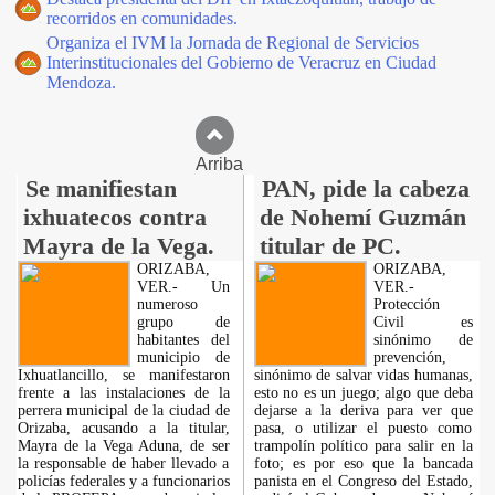
recorridos en comunidades.
Organiza el IVM la Jornada de Regional de Servicios
Interinstitucionales del Gobierno de Veracruz en Ciudad
Mendoza.
Arriba
Se manifiestan
PAN, pide la cabeza
ixhuatecos contra
de Nohemí Guzmán
Mayra de la Vega.
titular de PC.
ORIZABA,
ORIZABA,
VER.- Un
VER.-
numeroso
Protección
grupo de
Civil es
habitantes del
sinónimo de
municipio de
prevención,
Ixhuatlancillo, se manifestaron
sinónimo de salvar vidas humanas,
frente a las instalaciones de la
esto no es un juego; algo que deba
perrera municipal de la ciudad de
dejarse a la deriva para ver que
Orizaba, acusando a la titular,
pasa, o utilizar el puesto como
Mayra de la Vega Aduna, de ser
trampolín político para salir en la
la responsable de haber llevado a
foto; es por eso que la bancada
policías federales y a funcionarios
panista en el Congreso del Estado,