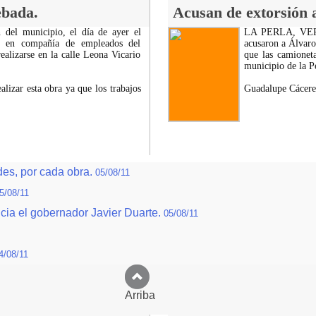
ebada.
Acusan de extorsión a
 del municipio, el día de ayer el
LA PERLA, VER.-
al en compañía de empleados del
acusaron a Álvaro
ealizarse en la calle Leona Vicario
que las camioneta
municipio de la Pe
alizar esta obra ya que los trabajos
Guadalupe Cáceres
es, por cada obra.
05/08/11
5/08/11
ncia el gobernador Javier Duarte.
05/08/11
4/08/11
Arriba