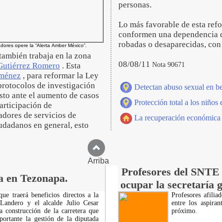
personas.
Lo más favorable de esta refor
conformen una dependencia qu
robadas o desaparecidas, con
adores opere la “Alerta Amber México”.
ambién trabaja en la zona
08/08/11
Nota 90671
Gutiérrez Romero
. Esta
iménez
, para reformar la Ley
 protocolos de investigación
Detectan abuso sexual en b
esto ante el aumento de casos
Protección total a los niño
participación de
dores de servicios de
La recuperación económica 
udadanos en general, esto
Arriba
Profesores del SNTE 
a en Tezonapa.
ocupar la secretaría 
ue traerá beneficios directos a la
Profesores afili
andero y el alcalde Julio Cesar
entre los aspira
a construcción de la carretera que
próximo.
ortante la gestión de la diputada