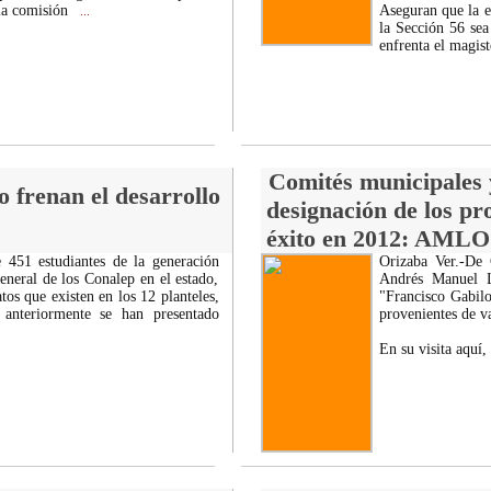
 la comisión
Aseguran que la ex
...
la Sección 56 sea
enfrenta el magis
Comités municipales
 frenan el desarrollo
designación de los pr
éxito en 2012: AMLO
 451 estudiantes de la generación
Orizaba Ver.-De G
eneral de los Conalep en el estado,
Andrés Manuel L
tos que existen en los 12 planteles,
"Francisco Gabilo
anteriormente se han presentado
provenientes de va
En su visita aquí