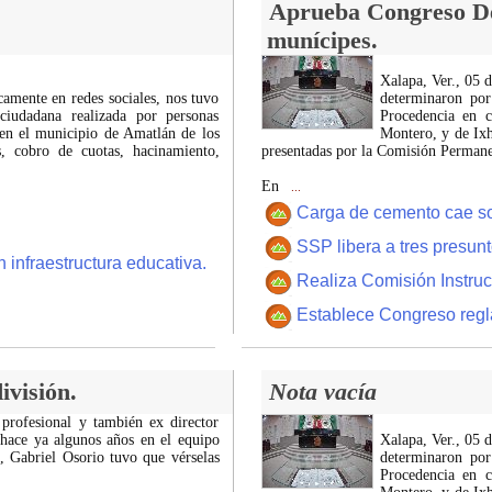
Aprueba Congreso Dec
munícipes.
Xalapa, Ver., 05 
icamente en redes sociales, nos tuvo
determinaron por
ciudadana realizada por personas
Procedencia en c
 en el municipio de Amatlán de los
Montero, y de Ixh
 cobro de cuotas, hacinamiento,
presentadas por la Comisión Permanen
En
...
Carga de cemento cae sobr
SSP libera a tres presun
 infraestructura educativa.
Realiza Comisión Instruc
Establece Congreso regl
ivisión.
Nota vacía
 profesional y también ex director
 hace ya algunos años en el equipo
Xalapa, Ver., 05 
z, Gabriel Osorio tuvo que vérselas
determinaron por
Procedencia en c